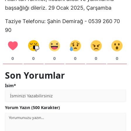
başsağlığı dileriz. 29 Ocak 2025, Çarşamba
Mersin
İstanbul
Taziye Telefonu: Şahin Demirağ - 0539 260 70
90
İzmir
Kars
Kastamonu
0
0
0
0
0
0
Kayseri
Son Yorumlar
Kırklareli
İsim*
Kırşehir
Kocaeli
Yorum Yazın (500 Karakter)
Konya
Kütahya