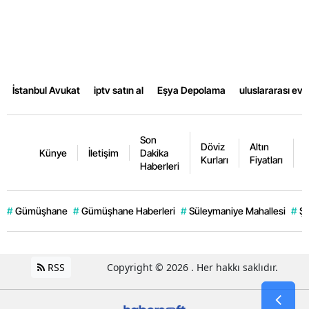
Samsun
Siirt
Sinop
İstanbul Avukat
iptv satın al
Eşya Depolama
uluslararası ev
Sivas
Tekirdağ
Son
Döviz
Altın
K
Künye
İletişim
Dakika
Kurları
Fiyatları
F
Tokat
Haberleri
Trabzon
#
Gümüşhane
#
Gümüşhane Haberleri
#
Süleymaniye Mahallesi
#
Şi
Tunceli
Şanlıurfa
RSS
Copyright © 2026 . Her hakkı saklıdır.
Uşak
Van