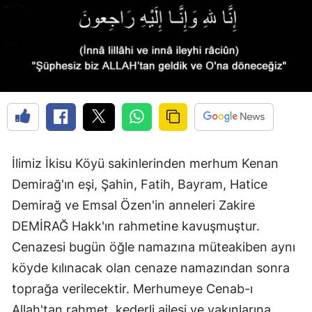
Edirne
Elazığ
Erzincan
Erzurum
Eskişehir
Gaziantep
İlimiz İkisu Köyü sakinlerinden merhum Kenan
Demirağ'ın eşi, Şahin, Fatih, Bayram, Hatice
Giresun
Demirağ ve Emsal Özen'in anneleri Zakire
Gümüşhane
DEMİRAĞ Hakk'ın rahmetine kavuşmuştur.
Hakkari
Cenazesi bugün öğle namazına müteakiben aynı
köyde kılınacak olan cenaze namazından sonra
Hatay
toprağa verilecektir. Merhumeye Cenab-ı
Isparta
Allah'tan rahmet, kederli ailesi ve yakınlarına