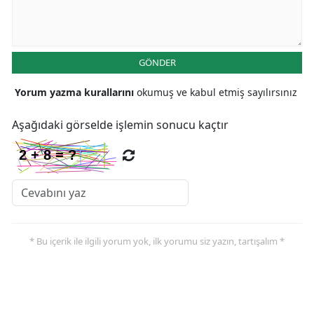
Malatya
Manisa
GÖNDER
Kahramanmaraş
Yorum yazma kurallarını
okumuş ve kabul etmiş sayılırsınız
Mardin
Aşağıdaki görselde işlemin sonucu kaçtır
Muğla
Muş
Nevşehir
Niğde
* Bu içerik ile ilgili yorum yok, ilk yorumu siz yazın, tartışalım *
Ordu
Rize
Sakarya