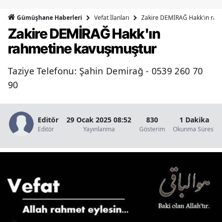
Bilecik
Vefat İlanları
Zakire DEMİRAĞ Hakk'ın rah
Gümüşhane Haberleri
Zakire DEMİRAĞ Hakk'ın
Bingöl
rahmetine kavuşmuştur
Bitlis
Taziye Telefonu: Şahin Demirağ - 0539 260 70
Bolu
90
Burdur
Bursa
Editör
29 Ocak 2025 08:52
830
1 Dakika
Editör
Yayınlanma
Gösterim
Okunma Süresi
Çanakkale
Çankırı
Çorum
Denizli
Diyarbakır