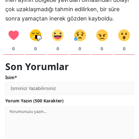
Mersin
çok uzaklaşmadığı tahmin edilirken, bir süre
sonra yamaçtan inerek gözden kayboldu.
İstanbul
İzmir
Kars
0
0
0
0
0
0
Kastamonu
Son Yorumlar
Kayseri
İsim*
Kırklareli
Kırşehir
Yorum Yazın (500 Karakter)
Kocaeli
Konya
Kütahya