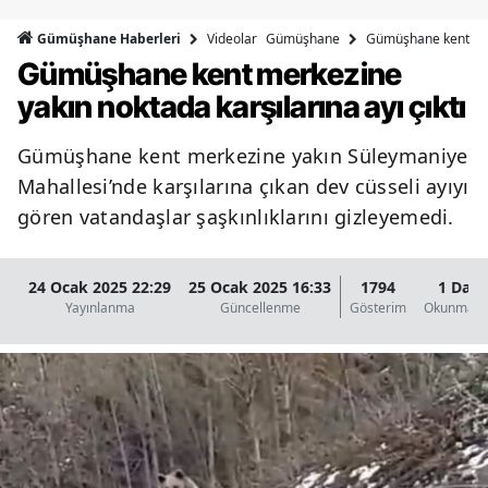
Bilecik
Videolar
Gümüşhane
Gümüşhane kent merk
Gümüşhane Haberleri
Gümüşhane kent merkezine
Bingöl
yakın noktada karşılarına ayı çıktı
Bitlis
Gümüşhane kent merkezine yakın Süleymaniye
Bolu
Mahallesi’nde karşılarına çıkan dev cüsseli ayıyı
Burdur
gören vatandaşlar şaşkınlıklarını gizleyemedi.
Bursa
24 Ocak 2025 22:29
25 Ocak 2025 16:33
1794
1 Daki
Çanakkale
Yayınlanma
Güncellenme
Gösterim
Okunma Sü
Çankırı
Çorum
Denizli
Diyarbakır