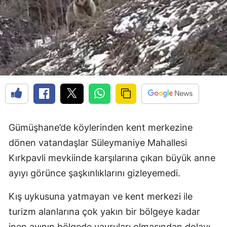
Edirne
Elazığ
Erzincan
Erzurum
Eskişehir
Gaziantep
Gümüşhane’de köylerinden kent merkezine
Giresun
dönen vatandaşlar Süleymaniye Mahallesi
Kırkpavli mevkiinde karşılarına çıkan büyük anne
Gümüşhane
ayıyı görünce şaşkınlıklarını gizleyemedi.
Hakkari
Kış uykusuna yatmayan ve kent merkezi ile
Hatay
turizm alanlarına çok yakın bir bölgeye kadar
Isparta
inen ayının bölgede yavruları olmasından dolayı