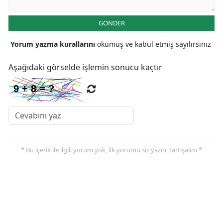
Malatya
GÖNDER
Manisa
Yorum yazma kurallarını
okumuş ve kabul etmiş sayılırsınız
Kahramanmaraş
Aşağıdaki görselde işlemin sonucu kaçtır
Mardin
Muğla
Muş
Nevşehir
* Bu içerik ile ilgili yorum yok, ilk yorumu siz yazın, tartışalım *
Niğde
Ordu
Rize
Sakarya