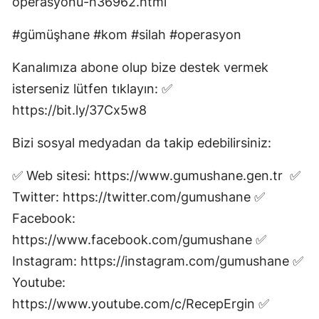
operasyonu-h36962.html
Mersin
#gümüşhane #kom #silah #operasyon
İstanbul
Kanalımıza abone olup bize destek vermek
İzmir
isterseniz lütfen tıklayın: ✅
Kars
https://bit.ly/37Cx5w8
Kastamonu
Bizi sosyal medyadan da takip edebilirsiniz:
Kayseri
✅ Web sitesi: https://www.gumushane.gen.tr ✅
Kırklareli
Twitter: https://twitter.com/gumushane ✅
Facebook:
Kırşehir
https://www.facebook.com/gumushane ✅
Kocaeli
Instagram: https://instagram.com/gumushane ✅
Youtube:
Konya
https://www.youtube.com/c/RecepErgin ✅
Kütahya