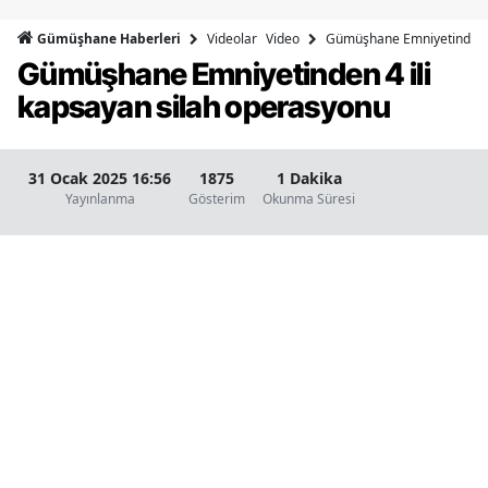
Bilecik
Videolar
Video
Gümüşhane Emniyetinden 4
Gümüşhane Haberleri
Gümüşhane Emniyetinden 4 ili
Bingöl
kapsayan silah operasyonu
Bitlis
Bolu
31 Ocak 2025 16:56
1875
1 Dakika
Yayınlanma
Gösterim
Okunma Süresi
Burdur
Bursa
Çanakkale
Çankırı
Çorum
Denizli
Diyarbakır