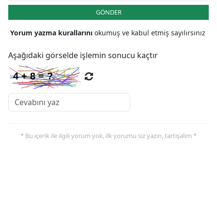
GÖNDER
Samsun
Yorum yazma kurallarını
okumuş ve kabul etmiş sayılırsınız
Siirt
Aşağıdaki görselde işlemin sonucu kaçtır
Sinop
Sivas
Tekirdağ
Tokat
Trabzon
* Bu içerik ile ilgili yorum yok, ilk yorumu siz yazın, tartışalım *
Tunceli
Şanlıurfa
Uşak
Van