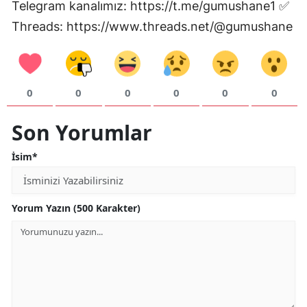
Telegram kanalımız: https://t.me/gumushane1 ✅
Malatya
Threads: https://www.threads.net/@gumushane
Manisa
Kahramanmaraş
0
0
0
0
0
0
Mardin
Son Yorumlar
Muğla
İsim*
Muş
Nevşehir
Yorum Yazın (500 Karakter)
Niğde
Ordu
Rize
Sakarya