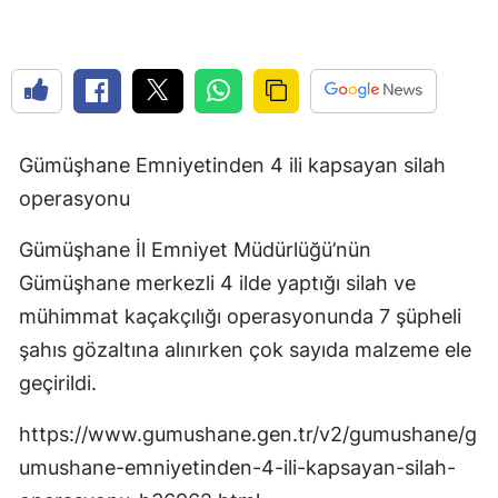
Edirne
Elazığ
Erzincan
Erzurum
Gümüşhane Emniyetinden 4 ili kapsayan silah
operasyonu
Eskişehir
Gümüşhane İl Emniyet Müdürlüğü’nün
Gaziantep
Gümüşhane merkezli 4 ilde yaptığı silah ve
Giresun
mühimmat kaçakçılığı operasyonunda 7 şüpheli
Gümüşhane
şahıs gözaltına alınırken çok sayıda malzeme ele
geçirildi.
Hakkari
https://www.gumushane.gen.tr/v2/gumushane/g
Hatay
umushane-emniyetinden-4-ili-kapsayan-silah-
Isparta