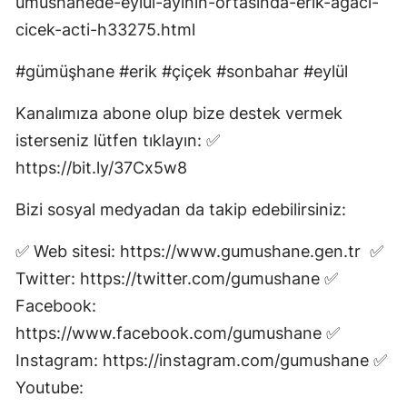
umushanede-eylul-ayinin-ortasinda-erik-agaci-
Mersin
cicek-acti-h33275.html
İstanbul
#gümüşhane #erik #çiçek #sonbahar #eylül
İzmir
Kanalımıza abone olup bize destek vermek
Kars
isterseniz lütfen tıklayın: ✅
https://bit.ly/37Cx5w8
Kastamonu
Bizi sosyal medyadan da takip edebilirsiniz:
Kayseri
Kırklareli
✅ Web sitesi: https://www.gumushane.gen.tr ✅
Twitter: https://twitter.com/gumushane ✅
Kırşehir
Facebook:
Kocaeli
https://www.facebook.com/gumushane ✅
Instagram: https://instagram.com/gumushane ✅
Konya
Youtube:
Kütahya