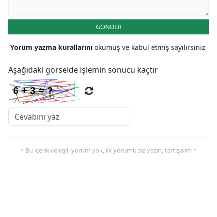
Samsun
GÖNDER
Siirt
Yorum yazma kurallarını
okumuş ve kabul etmiş sayılırsınız
Sinop
Aşağıdaki görselde işlemin sonucu kaçtır
Sivas
Tekirdağ
Tokat
Trabzon
* Bu içerik ile ilgili yorum yok, ilk yorumu siz yazın, tartışalım *
Tunceli
Şanlıurfa
Uşak
Van