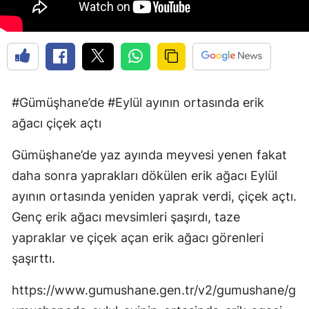
Edirne
Elazığ
Erzincan
Erzurum
#Gümüşhane’de #Eylül ayının ortasında erik
ağacı çiçek açtı
Eskişehir
Gümüşhane’de yaz ayında meyvesi yenen fakat
Gaziantep
daha sonra yaprakları dökülen erik ağacı Eylül
Giresun
ayının ortasında yeniden yaprak verdi, çiçek açtı.
Gümüşhane
Genç erik ağacı mevsimleri şaşırdı, taze
yapraklar ve çiçek açan erik ağacı görenleri
Hakkari
şaşırttı.
Hatay
https://www.gumushane.gen.tr/v2/gumushane/g
Isparta