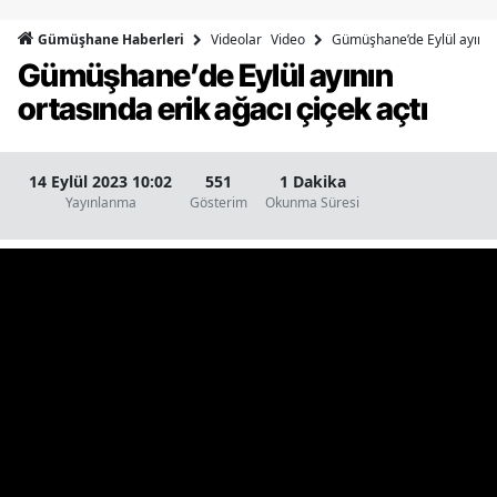
Bilecik
Videolar
Video
Gümüşhane’de Eylül ayının 
Gümüşhane Haberleri
Gümüşhane’de Eylül ayının
Bingöl
ortasında erik ağacı çiçek açtı
Bitlis
Bolu
14 Eylül 2023 10:02
551
1 Dakika
Yayınlanma
Gösterim
Okunma Süresi
Burdur
Bursa
Çanakkale
Çankırı
Çorum
Denizli
Diyarbakır