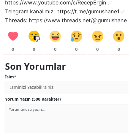
https://www.youtube.com/c/RecepErgin ✅
Malatya
Telegram kanalımız: https://t.me/gumushane1 ✅
Threads: https://www.threads.net/@gumushane
Manisa
Kahramanmaraş
Mardin
0
0
0
0
0
0
Muğla
Son Yorumlar
Muş
İsim*
Nevşehir
Niğde
Yorum Yazın (500 Karakter)
Ordu
Rize
Sakarya