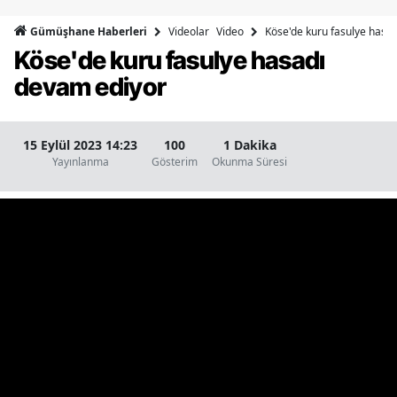
Bilecik
Videolar
Video
Köse'de kuru fasulye hasa
Gümüşhane Haberleri
Köse'de kuru fasulye hasadı
Bingöl
devam ediyor
Bitlis
Bolu
15 Eylül 2023 14:23
100
1 Dakika
Yayınlanma
Gösterim
Okunma Süresi
Burdur
Bursa
Çanakkale
Çankırı
Çorum
Denizli
Diyarbakır