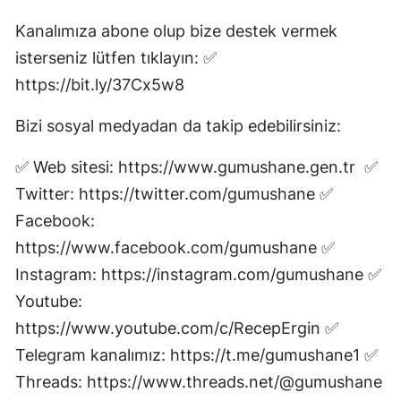
Mersin
Kanalımıza abone olup bize destek vermek
isterseniz lütfen tıklayın: ✅
İstanbul
https://bit.ly/37Cx5w8
İzmir
Bizi sosyal medyadan da takip edebilirsiniz:
Kars
✅ Web sitesi: https://www.gumushane.gen.tr ✅
Kastamonu
Twitter: https://twitter.com/gumushane ✅
Kayseri
Facebook:
Kırklareli
https://www.facebook.com/gumushane ✅
Instagram: https://instagram.com/gumushane ✅
Kırşehir
Youtube:
Kocaeli
https://www.youtube.com/c/RecepErgin ✅
Telegram kanalımız: https://t.me/gumushane1 ✅
Konya
Threads: https://www.threads.net/@gumushane
Kütahya