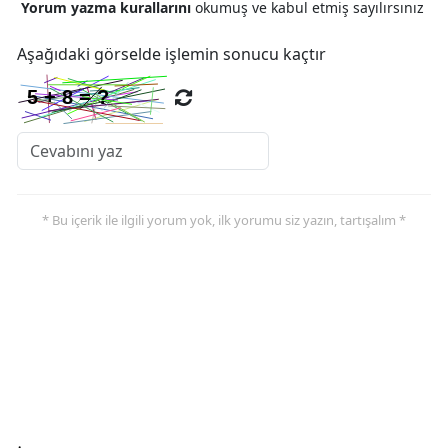
Yorum yazma kurallarını
okumuş ve kabul etmiş sayılırsınız
Samsun
Aşağıdaki görselde işlemin sonucu kaçtır
Siirt
Sinop
Sivas
Tekirdağ
* Bu içerik ile ilgili yorum yok, ilk yorumu siz yazın, tartışalım *
Tokat
Trabzon
Tunceli
Şanlıurfa
Uşak
Van