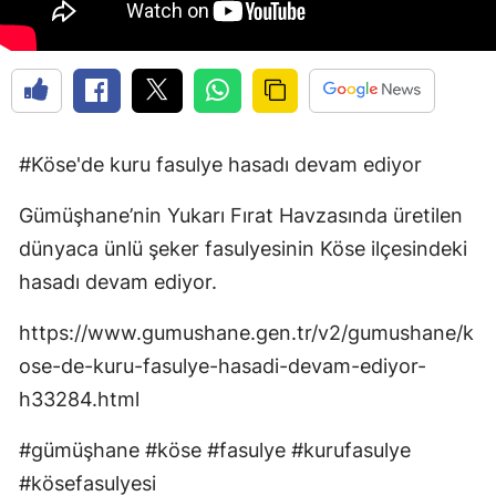
Edirne
Elazığ
Erzincan
Erzurum
#Köse'de kuru fasulye hasadı devam ediyor
Eskişehir
Gümüşhane’nin Yukarı Fırat Havzasında üretilen
dünyaca ünlü şeker fasulyesinin Köse ilçesindeki
Gaziantep
hasadı devam ediyor.
Giresun
https://www.gumushane.gen.tr/v2/gumushane/k
Gümüşhane
ose-de-kuru-fasulye-hasadi-devam-ediyor-
Hakkari
h33284.html
Hatay
#gümüşhane #köse #fasulye #kurufasulye
Isparta
#kösefasulyesi