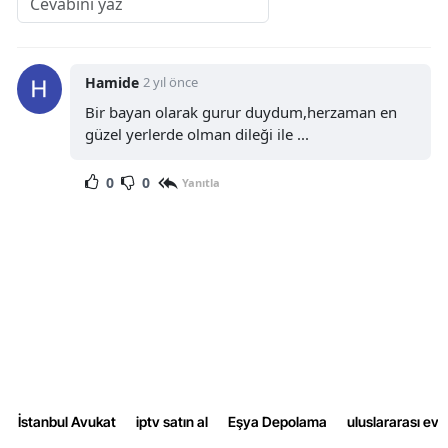
Hamide
2 yıl önce
Bir bayan olarak gurur duydum,herzaman en
güzel yerlerde olman dileği ile ...
0
0
Yanıtla
İstanbul Avukat
iptv satın al
Eşya Depolama
uluslararası ev