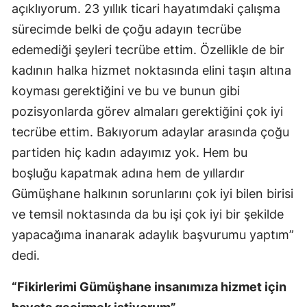
açıklıyorum. 23 yıllık ticari hayatımdaki çalışma
Malatya
sürecimde belki de çoğu adayın tecrübe
Manisa
edemediği şeyleri tecrübe ettim. Özellikle de bir
kadının halka hizmet noktasında elini taşın altına
Kahramanmaraş
koyması gerektiğini ve bu ve bunun gibi
Mardin
pozisyonlarda görev almaları gerektiğini çok iyi
tecrübe ettim. Bakıyorum adaylar arasında çoğu
Muğla
partiden hiç kadın adayımız yok. Hem bu
Muş
boşluğu kapatmak adına hem de yıllardır
Nevşehir
Gümüşhane halkının sorunlarını çok iyi bilen birisi
ve temsil noktasında da bu işi çok iyi bir şekilde
Niğde
yapacağıma inanarak adaylık başvurumu yaptım”
Ordu
dedi.
Rize
“Fikirlerimi Gümüşhane insanımıza hizmet için
Sakarya