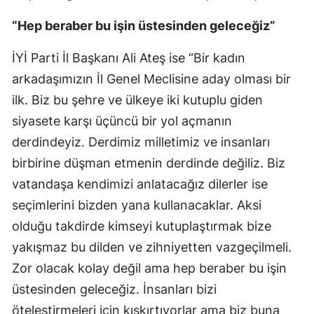
“Hep beraber bu işin üstesinden geleceğiz”
Yalova
Karabük
İYİ Parti İl Başkanı Ali Ateş ise “Bir kadın
arkadaşımızın İl Genel Meclisine aday olması bir
Kilis
ilk. Biz bu şehre ve ülkeye iki kutuplu giden
Osmaniye
siyasete karşı üçüncü bir yol açmanın
derdindeyiz. Derdimiz milletimiz ve insanları
Düzce
birbirine düşman etmenin derdinde değiliz. Biz
vatandaşa kendimizi anlatacağız dilerler ise
seçimlerini bizden yana kullanacaklar. Aksi
olduğu takdirde kimseyi kutuplaştırmak bize
yakışmaz bu dilden ve zihniyetten vazgeçilmeli.
Zor olacak kolay değil ama hep beraber bu işin
üstesinden geleceğiz. İnsanları bizi
öteleştirmeleri için kışkırtıyorlar ama biz buna