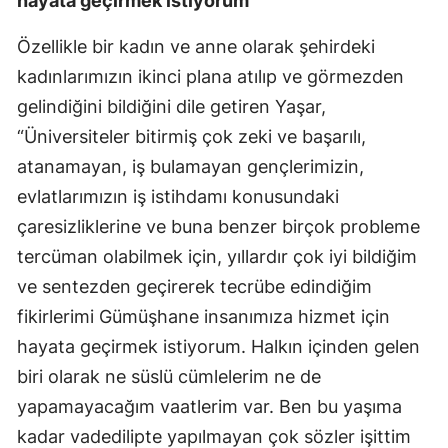
hayata geçirmek istiyorum”
Samsun
Özellikle bir kadın ve anne olarak şehirdeki
Siirt
kadınlarımızın ikinci plana atılıp ve görmezden
gelindiğini bildiğini dile getiren Yaşar,
Sinop
“Üniversiteler bitirmiş çok zeki ve başarılı,
Sivas
atanamayan, iş bulamayan gençlerimizin,
evlatlarımızın iş istihdamı konusundaki
Tekirdağ
çaresizliklerine ve buna benzer birçok probleme
Tokat
tercüman olabilmek için, yıllardır çok iyi bildiğim
Trabzon
ve sentezden geçirerek tecrübe edindiğim
fikirlerimi Gümüşhane insanımıza hizmet için
Tunceli
hayata geçirmek istiyorum. Halkın içinden gelen
Şanlıurfa
biri olarak ne süslü cümlelerim ne de
Uşak
yapamayacağım vaatlerim var. Ben bu yaşıma
kadar vadedilipte yapılmayan çok sözler işittim
Van