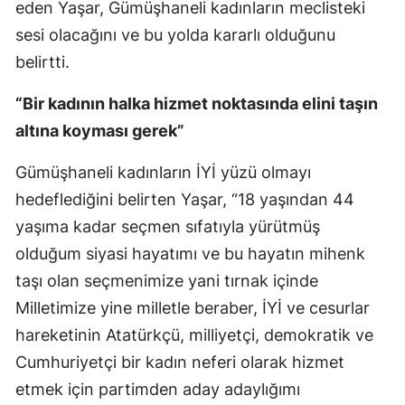
eden Yaşar, Gümüşhaneli kadınların meclisteki
Mersin
sesi olacağını ve bu yolda kararlı olduğunu
belirtti.
İstanbul
İzmir
“Bir kadının halka hizmet noktasında elini taşın
altına koyması gerek”
Kars
Gümüşhaneli kadınların İYİ yüzü olmayı
Kastamonu
hedeflediğini belirten Yaşar, “18 yaşından 44
Kayseri
yaşıma kadar seçmen sıfatıyla yürütmüş
Kırklareli
olduğum siyasi hayatımı ve bu hayatın mihenk
taşı olan seçmenimize yani tırnak içinde
Kırşehir
Milletimize yine milletle beraber, İYİ ve cesurlar
Kocaeli
hareketinin Atatürkçü, milliyetçi, demokratik ve
Konya
Cumhuriyetçi bir kadın neferi olarak hizmet
etmek için partimden aday adaylığımı
Kütahya