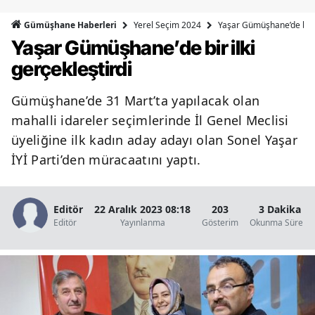
Bilecik
Yerel Seçim 2024
Yaşar Gümüşhane’de bir i
Gümüşhane Haberleri
Yaşar Gümüşhane’de bir ilki
Bingöl
gerçekleştirdi
Bitlis
Gümüşhane’de 31 Mart’ta yapılacak olan
Bolu
mahalli idareler seçimlerinde İl Genel Meclisi
Burdur
üyeliğine ilk kadın aday adayı olan Sonel Yaşar
İYİ Parti’den müracaatını yaptı.
Bursa
Çanakkale
Editör
22 Aralık 2023 08:18
203
3 Dakika
Çankırı
Editör
Yayınlanma
Gösterim
Okunma Süresi
Çorum
Denizli
Diyarbakır