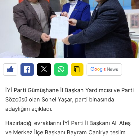
Edirne
Elazığ
Erzincan
Erzurum
Eskişehir
Gaziantep
Giresun
İYİ Parti Gümüşhane İl Başkan Yardımcısı ve Parti
Gümüşhane
Sözcüsü olan Sonel Yaşar, parti binasında
adaylığını açıkladı.
Hakkari
Hatay
Hazırladığı evraklarını İYİ Parti İl Başkanı Ali Ateş
ve Merkez İlçe Başkanı Bayram Canlı’ya teslim
Isparta