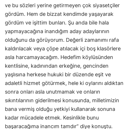
ve bu sözleri yerine getirmeyen çok siyasetçiler
Yozgat
gördüm. Hem de bizzat kendimde yaşayarak
Zonguldak
gördüm ve işittim bunları. Şu anda bile hala
yapmayacağına inandığım aday adaylarının
Aksaray
olduğunu da görüyorum. Değerli zamanımı rafa
Bayburt
kaldırılacak veya çöpe atılacak içi boş klasörlere
asla harcamayacağım. Hedefim köylüsünden
Karaman
kentlisine, kadınından erkeğine, gencinden
Kırıkkale
yaşlısına herkese hukuki bir düzende eşit ve
Batman
adaletli hizmet götürmek, hele ki oylarını aldıktan
sonra onları asla unutmamak ve onların
Şırnak
sıkıntılarının giderilmesi konusunda, milletimizin
Bartın
bana vermiş olduğu yetkiyi kullanarak sonuna
Ardahan
kadar mücadele etmek. Kesinlikle bunu
başaracağıma inancım tamdır” diye konuştu.
Iğdır