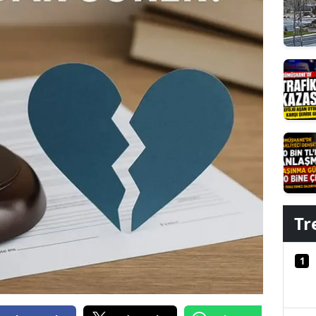
Edirne
Elazığ
Erzincan
Erzurum
Eskişehir
Gaziantep
Giresun
Tr
Gümüşhane
Hakkari
1
Hatay
Isparta