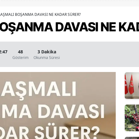
Bilecik
AŞMALI BOŞANMA DAVASI NE KADAR SÜRER?
Bingöl
OŞANMA DAVASI NE KA
Bitlis
Bolu
2:47
48
3 Dakika
Burdur
Gösterim
Okunma Süresi
Bursa
Çanakkale
Çankırı
Çorum
Denizli
Diyarbakır