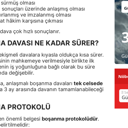
yıl sürmüş olması
İl:
 sonuçları üzerinde anlaşmış olması
Malatya
ırlanmış ve imzalanmış olması
Manisa
at hâkim karşısına çıkması
 dava çok hızlı sonuçlanır.
Kahramanmaraş
 DAVASI NE KADAR SÜRER?
Mardin
kişmeli davalara kıyasla oldukça kısa sürer.
Muğla
Gü
inin mahkemeye verilmesiyle birlikte ilk
nin iş yoğunluğuna bağlı olarak bu süre
Muş
nda değişebilir.
Nöbe
Nevşehir
, anlaşmalı boşanma davaları
tek celsede
ila 3 ay arasında davanın tamamlanabileceği
Niğde
İl S
Ordu
A PROTOKOLÜ
Rize
en önemli belgesi
boşanma protokolüdür
.
irtilmelidir:
Sakarya