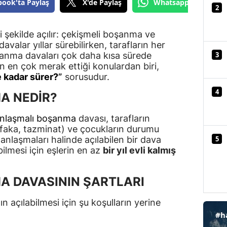
book'ta Paylaş
X'de Paylaş
Whatsapp'tan Gönde
2
Mersin
 şekilde açılır: çekişmeli boşanma ve
İstanbul
valar yıllar sürebilirken, tarafların her
3
şanma davaları çok daha kısa sürede
İzmir
n en çok merak ettiği konulardan biri,
Kars
 kadar sürer?
”
sorusudur.
4
A NEDİR?
Kastamonu
Kayseri
nlaşmalı boşanma
davası, tarafların
faka, tazminat) ve çocukların durumu
Kırklareli
5
e anlaşmaları halinde açılabilen bir dava
ilmesi için eşlerin en az
bir yıl evli kalmış
Kırşehir
 DAVASININ ŞARTLARI
Kocaeli
Konya
 açılabilmesi için şu koşulların yerine
#h
Kütahya