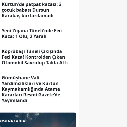
r
Kürtün'de patpat kazası: 3
çocuk babası Dursun
Karakaş kurtarılamadı
Yeni Zigana Tüneli'nde Feci
Kaza: 1 Ölü, 2 Yaralı
Köprübaşı Tüneli Çıkışında
Feci Kaza! Kontrolden Çıkan
Otomobil Savrulup Takla Attı
Gümüşhane Vali
Yardımcılıkları ve Kürtün
Kaymakamlığında Atama
Kararları Resmi Gazete'de
Yayımlandı
ava durumu