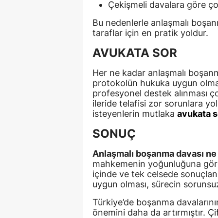
Çekişmeli davalara göre ço
Bu nedenlerle anlaşmalı boşanma
taraflar için en pratik yoldur.
AVUKATA SOR
Her ne kadar anlaşmalı boşanma
protokolün hukuka uygun olması
profesyonel destek alınması ço
ileride telafisi zor sorunlara 
isteyenlerin mutlaka
avukata s
SONUÇ
Anlaşmalı boşanma davası ne 
mahkemenin yoğunluğuna göre d
içinde ve tek celsede sonuçlanı
uygun olması, sürecin sorunsuz
Türkiye’de boşanma davalarını
önemini daha da artırmıştır. Çif