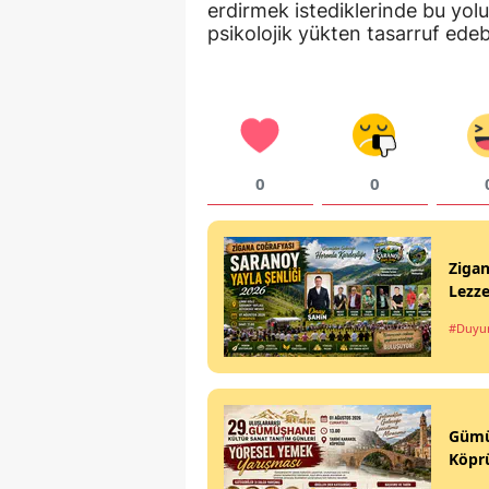
erdirmek istediklerinde bu y
psikolojik yükten tasarruf edebil
0
0
Ziga
Lezze
#Duyu
Gümüş
Köpr