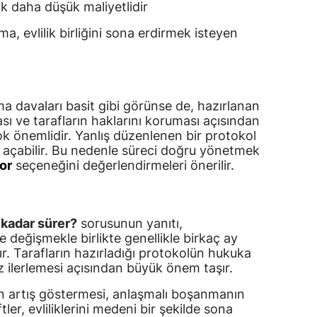
k daha düşük maliyetlidir
Yozgat
, evlilik birliğini sona erdirmek isteyen
Zonguldak
Aksaray
 davaları basit gibi görünse de, hazırlanan
Bayburt
 ve tarafların haklarını koruması açısından
k önemlidir. Yanlış düzenlenen bir protokol
Karaman
yol açabilir. Bu nedenle süreci doğru yönetmek
or
seçeneğini değerlendirmeleri önerilir.
Kırıkkale
Batman
kadar sürer?
sorusunun yanıtı,
Şırnak
eğişmekle birlikte genellikle birkaç ay
r. Tarafların hazırladığı protokolün hukuka
Bartın
 ilerlemesi açısından büyük önem taşır.
Ardahan
n artış göstermesi, anlaşmalı boşanmanın
tler, evliliklerini medeni bir şekilde sona
Iğdır