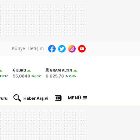
Künye
İletişim
EURO
GRAM ALTIN
55,0849
6.625,78
%0.17
%0.12
% 2,05
MENÜ
yuru
Haber Arşivi
Gazete Manşetleri
Nöbetçi Ec