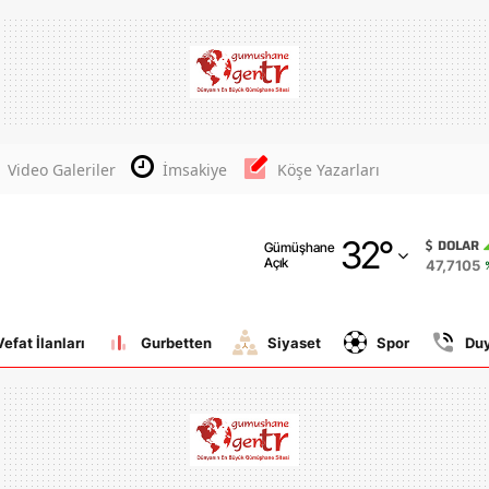
Adana
Adıyaman
Afyonkarahisar
Video Galeriler
İmsakiye
Köşe Yazarları
Ağrı
32
°
Amasya
DOLAR
Gümüşhane
Açık
47,7105
Ankara
Antalya
Vefat İlanları
Gurbetten
Siyaset
Spor
Du
Artvin
Aydın
Balıkesir