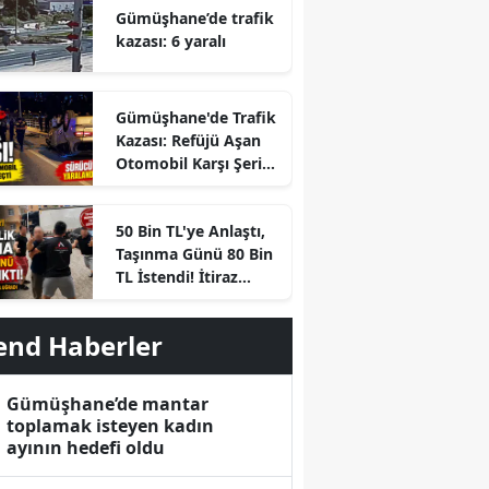
Gümüşhane’de trafik
kazası: 6 yaralı
Gümüşhane'de Trafik
Kazası: Refüjü Aşan
Otomobil Karşı Şeride
Geçti
50 Bin TL'ye Anlaştı,
Taşınma Günü 80 Bin
TL İstendi! İtiraz
Edince Ortalık Karıştı
end Haberler
Gümüşhane’de mantar
toplamak isteyen kadın
ayının hedefi oldu