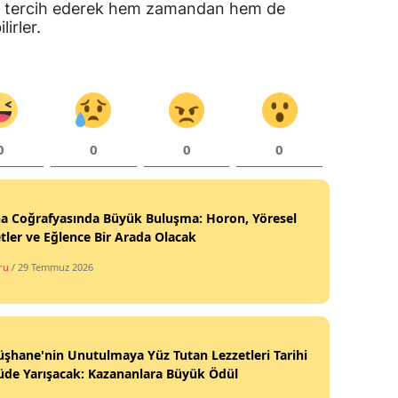
olu tercih ederek hem zamandan hem de
irler.
Yalova
Karabük
Kilis
Osmaniye
0
0
0
0
Düzce
na Coğrafyasında Büyük Buluşma: Horon, Yöresel
tler ve Eğlence Bir Arada Olacak
ru
/ 29 Temmuz 2026
hane'nin Unutulmaya Yüz Tutan Lezzetleri Tarihi
üde Yarışacak: Kazananlara Büyük Ödül