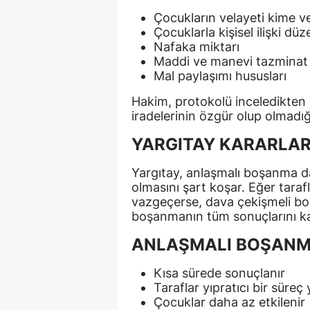
Çocukların velayeti kime ve
Çocuklarla kişisel ilişki düz
Nafaka miktarı
Maddi ve manevi tazminat t
Mal paylaşımı hususları
Hakim, protokolü inceledikten s
iradelerinin özgür olup olmadığ
YARGITAY KARARLA
Yargıtay, anlaşmalı boşanma dav
olmasını şart koşar. Eğer tar
vazgeçerse, dava çekişmeli b
boşanmanın tüm sonuçlarını ka
ANLAŞMALI BOŞANM
Kısa sürede sonuçlanır
Taraflar yıpratıcı bir süre
Çocuklar daha az etkilenir