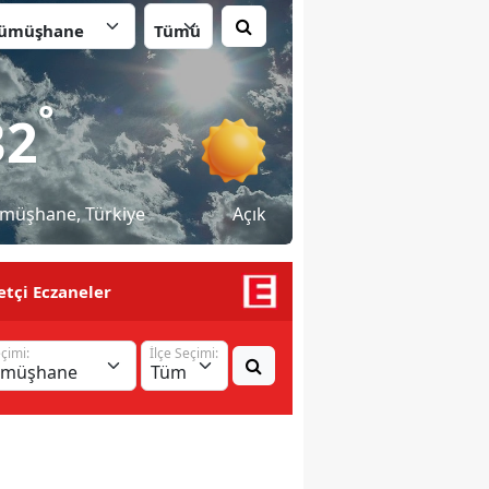
İlçe:
°
32
müşhane
, Türkiye
Açık
tçi Eczaneler
eçimi:
İlçe Seçimi: