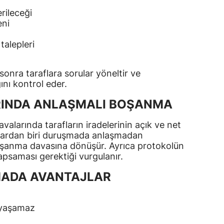
rileceği
Samsun
eni
Siirt
alepleri
Sinop
onra taraflara sorular yöneltir ve
Sivas
ını kontrol eder.
Tekirdağ
RINDA ANLAŞMALI BOŞANMA
Tokat
alarında tarafların iradelerinin açık ve net
aflardan biri duruşmada anlaşmadan
Trabzon
oşanma davasına dönüşür. Ayrıca protokolün
psaması gerektiği vurgulanır.
Tunceli
ADA AVANTAJLAR
Şanlıurfa
Uşak
ç yaşamaz
Van