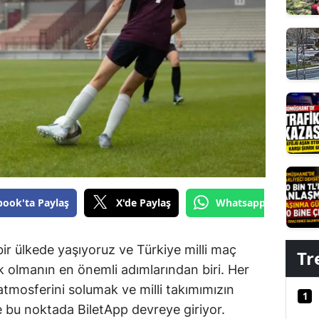
Edirne
Elazığ
Erzincan
Erzurum
Eskişehir
Gaziantep
Giresun
book'ta Paylaş
X'de Paylaş
Whatsapp'tan Gönde
Gümüşhane
bir ülkede yaşıyoruz ve Türkiye milli maç
Hakkari
Tr
k olmanın en önemli adımlarından biri. Her
Hatay
atmosferini solumak ve milli takımımızın
1
te bu noktada BiletApp devreye giriyor.
Isparta