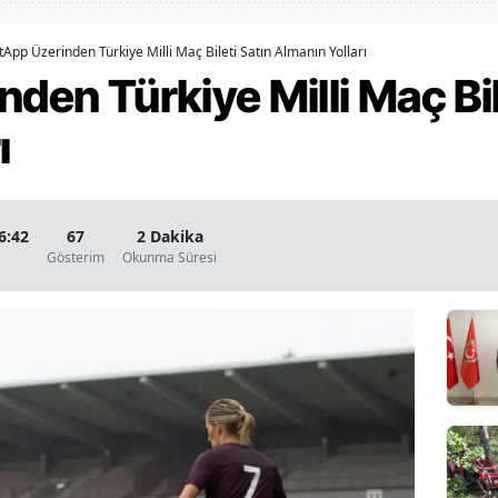
Bilecik
tApp Üzerinden Türkiye Milli Maç Bileti Satın Almanın Yolları
Bingöl
nden Türkiye Milli Maç Bil
Bitlis
ı
Bolu
Burdur
6:42
67
2 Dakika
Bursa
Gösterim
Okunma Süresi
Çanakkale
Çankırı
Çorum
Denizli
Diyarbakır