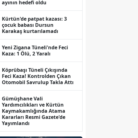
ayının hedefi oldu
Kürtün'de patpat kazası: 3
çocuk babası Dursun
Karakaş kurtarılamadı
Yeni Zigana Tüneli'nde Feci
Kaza: 1 Ölü, 2 Yaralı
Köprübaşı Tüneli Çıkışında
Feci Kaza! Kontrolden Çıkan
Otomobil Savrulup Takla Attı
Gümüşhane Vali
Yardımcılıkları ve Kürtün
Kaymakamlığında Atama
Kararları Resmi Gazete'de
Yayımlandı