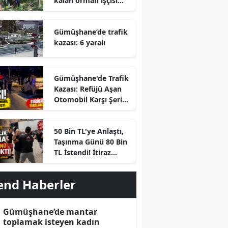
kalan orman işçisi
hayatını kaybetti
Gümüşhane’de trafik
kazası: 6 yaralı
Gümüşhane'de Trafik
Kazası: Refüjü Aşan
Otomobil Karşı Şeride
Geçti
50 Bin TL'ye Anlaştı,
Taşınma Günü 80 Bin
r
TL İstendi! İtiraz
Edince Ortalık Karıştı
end Haberler
Gümüşhane’de mantar
toplamak isteyen kadın