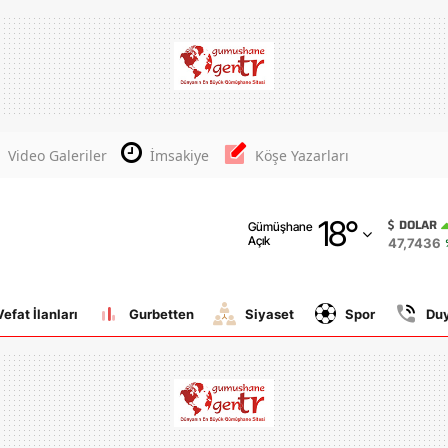
Adana
Adıyaman
Afyonkarahisar
Video Galeriler
İmsakiye
Köşe Yazarları
Ağrı
18
°
Amasya
DOLAR
Gümüşhane
Açık
47,7436
Ankara
Antalya
Vefat İlanları
Gurbetten
Siyaset
Spor
Du
Artvin
Aydın
Balıkesir