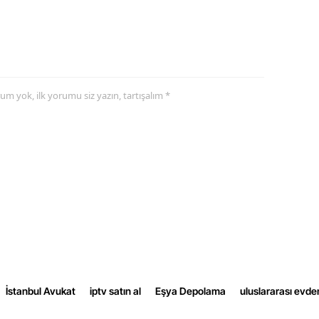
Yalova
Karabük
Kilis
yorum yok, ilk yorumu siz yazın, tartışalım *
Osmaniye
Düzce
İstanbul Avukat
iptv satın al
Eşya Depolama
uluslararası evde