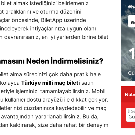
bilet almak istediğinizi belirlemeniz
#h
Malatya
yat aralıklarını ve oturma düzenini
İl:
maçlar öncesinde, BiletApp üzerinde
Manisa
 inceleyerek ihtiyaçlarınıza uygun olanı
Kahramanmaraş
 davranırsanız, en iyi yerlerden birine bilet
Mardin
Muğla
masını Neden İndirmelisiniz?
Muş
Gü
ilet alma sürecinizi çok daha pratik hale
 kolayca
Türkiye milli maç bileti
satın
Nevşehir
eriyle işleminizi tamamlayabilirsiniz. Mobil
Nöbe
Niğde
 kullanıcı dostu arayüzü ile dikkat çekiyor.
letlerinizi cüzdanınıza kaydedebilir ve maç
Ordu
İl S
t avantajından yararlanabilirsiniz. Bu da,
Rize
adan kaldırarak, size daha rahat bir deneyim
Sakarya