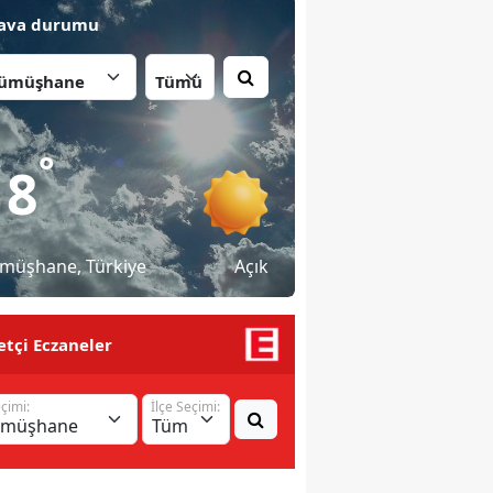
ava durumu
İlçe:
°
18
müşhane
, Türkiye
Açık
tçi Eczaneler
eçimi:
İlçe Seçimi: