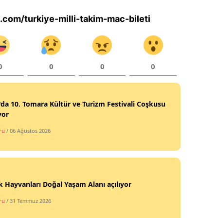
Samsun
.com/turkiye-milli-takim-mac-bileti
Siirt
Sinop
0
0
0
0
Sivas
Tekirdağ
'da 10. Tomara Kültür ve Turizm Festivali Coşkusu
yor
Tokat
ru
/ 06 Ağustos 2026
Trabzon
Tunceli
Şanlıurfa
 Hayvanları Doğal Yaşam Alanı açılıyor
Uşak
ru
/ 31 Temmuz 2026
Van