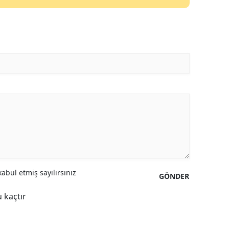
Yozgat
Zonguldak
Aksaray
Bayburt
Karaman
Kırıkkale
Batman
Şırnak
abul etmiş sayılırsınız
GÖNDER
Bartın
 kaçtır
Ardahan
Iğdır