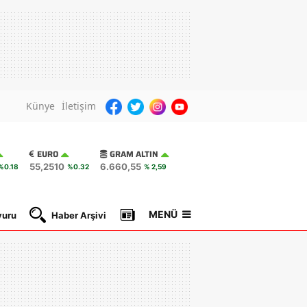
Künye
İletişim
EURO
GRAM ALTIN
55,2510
6.660,55
%0.18
%0.32
% 2,59
MENÜ
yuru
Haber Arşivi
Gazete Manşetleri
Nöbetçi Ec