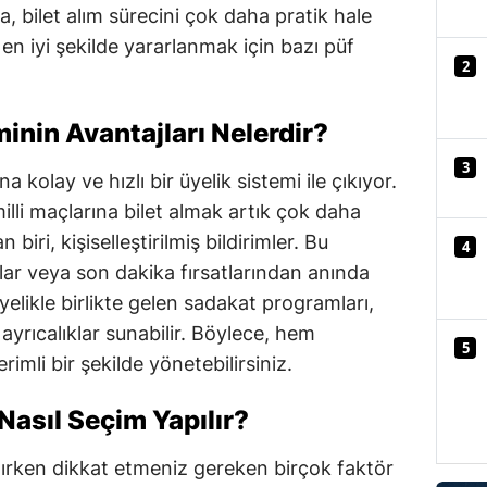
a, bilet alım sürecini çok daha pratik hale
Mersin
en iyi şekilde yararlanmak için bazı püf
2
İstanbul
İzmir
inin Avantajları Nelerdir?
Kars
3
na kolay ve hızlı bir üyelik sistemi ile çıkıyor.
Kastamonu
lli maçlarına bilet almak artık çok daha
n biri, kişiselleştirilmiş bildirimler. Bu
4
Kayseri
lar veya son dakika fırsatlarından anında
Kırklareli
üyelikle birlikte gelen sadakat programları,
e ayrıcalıklar sunabilir. Böylece, hem
Kırşehir
5
imli bir şekilde yönetebilirsiniz.
Kocaeli
 Nasıl Seçim Yapılır?
Konya
 alırken dikkat etmeniz gereken birçok faktör
Kütahya