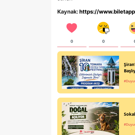
Kaynak:
https://www.biletapp
0
0
Şiran
Başlı
#Duyu
Sokak
#Duyu