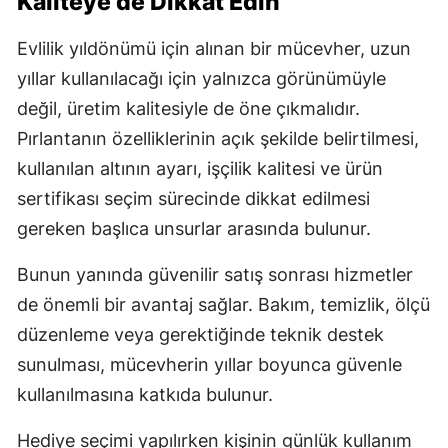
Kaliteye de Dikkat Edin
Yalova
Evlilik yıldönümü için alınan bir mücevher, uzun
yıllar kullanılacağı için yalnızca görünümüyle
Karabük
değil, üretim kalitesiyle de öne çıkmalıdır.
Kilis
Pırlantanın özelliklerinin açık şekilde belirtilmesi,
Osmaniye
kullanılan altının ayarı, işçilik kalitesi ve ürün
sertifikası seçim sürecinde dikkat edilmesi
Düzce
gereken başlıca unsurlar arasında bulunur.
Bunun yanında güvenilir satış sonrası hizmetler
de önemli bir avantaj sağlar. Bakım, temizlik, ölçü
düzenleme veya gerektiğinde teknik destek
sunulması, mücevherin yıllar boyunca güvenle
kullanılmasına katkıda bulunur.
Hediye seçimi yapılırken kişinin günlük kullanım