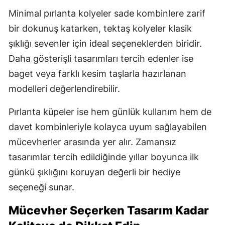
Minimal pırlanta kolyeler sade kombinlere zarif
Yozgat
bir dokunuş katarken, tektaş kolyeler klasik
Zonguldak
şıklığı sevenler için ideal seçeneklerden biridir.
Daha gösterişli tasarımları tercih edenler ise
Aksaray
baget veya farklı kesim taşlarla hazırlanan
Bayburt
modelleri değerlendirebilir.
Karaman
Pırlanta küpeler ise hem günlük kullanım hem de
Kırıkkale
davet kombinleriyle kolayca uyum sağlayabilen
mücevherler arasında yer alır. Zamansız
Batman
tasarımlar tercih edildiğinde yıllar boyunca ilk
Şırnak
günkü şıklığını koruyan değerli bir hediye
Bartın
seçeneği sunar.
Ardahan
Mücevher Seçerken Tasarım Kadar
Iğdır