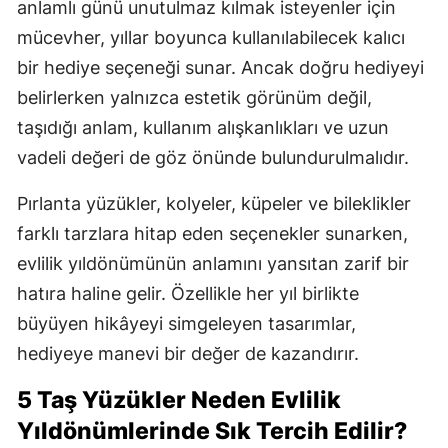
anlamlı günü unutulmaz kılmak isteyenler için
Mersin
mücevher, yıllar boyunca kullanılabilecek kalıcı
bir hediye seçeneği sunar. Ancak doğru hediyeyi
İstanbul
belirlerken yalnızca estetik görünüm değil,
İzmir
taşıdığı anlam, kullanım alışkanlıkları ve uzun
Kars
vadeli değeri de göz önünde bulundurulmalıdır.
Kastamonu
Pırlanta yüzükler, kolyeler, küpeler ve bileklikler
Kayseri
farklı tarzlara hitap eden seçenekler sunarken,
evlilik yıldönümünün anlamını yansıtan zarif bir
Kırklareli
hatıra haline gelir. Özellikle her yıl birlikte
Kırşehir
büyüyen hikâyeyi simgeleyen tasarımlar,
hediyeye manevi bir değer de kazandırır.
Kocaeli
5 Taş Yüzükler Neden Evlilik
Konya
Yıldönümlerinde Sık Tercih Edilir?
Kütahya