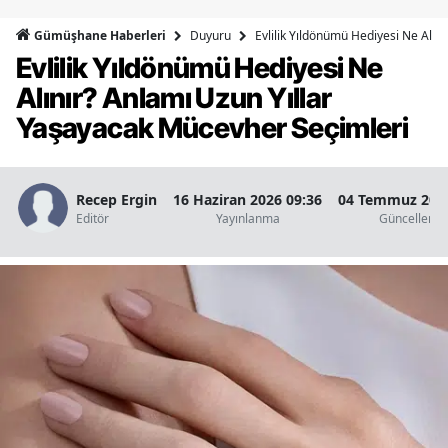
Bilecik
Duyuru
Evlilik Yıldönümü Hediyesi Ne Alın
Gümüşhane Haberleri
Evlilik Yıldönümü Hediyesi Ne
Bingöl
Alınır? Anlamı Uzun Yıllar
Bitlis
Yaşayacak Mücevher Seçimleri
Bolu
Burdur
Recep Ergin
16 Haziran 2026 09:36
04 Temmuz 2026
Editör
Yayınlanma
Güncellenm
Bursa
Çanakkale
Çankırı
Çorum
Denizli
Diyarbakır