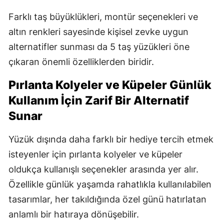
Farklı taş büyüklükleri, montür seçenekleri ve
Samsun
altın renkleri sayesinde kişisel zevke uygun
Siirt
alternatifler sunması da 5 taş yüzükleri öne
Sinop
çıkaran önemli özelliklerden biridir.
Sivas
Pırlanta Kolyeler ve Küpeler Günlük
Kullanım İçin Zarif Bir Alternatif
Tekirdağ
Sunar
Tokat
Yüzük dışında daha farklı bir hediye tercih etmek
Trabzon
isteyenler için pırlanta kolyeler ve küpeler
Tunceli
oldukça kullanışlı seçenekler arasında yer alır.
Şanlıurfa
Özellikle günlük yaşamda rahatlıkla kullanılabilen
tasarımlar, her takıldığında özel günü hatırlatan
Uşak
anlamlı bir hatıraya dönüşebilir.
Van