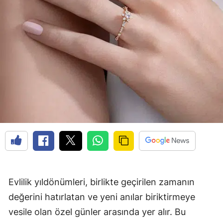
Edirne
Elazığ
Erzincan
Erzurum
Eskişehir
Gaziantep
Giresun
Gümüşhane
Hakkari
Evlilik yıldönümleri, birlikte geçirilen zamanın
Hatay
değerini hatırlatan ve yeni anılar biriktirmeye
vesile olan özel günler arasında yer alır. Bu
Isparta