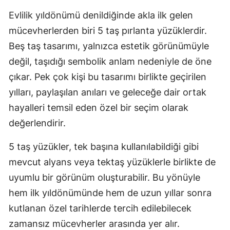
Evlilik yıldönümü denildiğinde akla ilk gelen
Malatya
mücevherlerden biri 5 taş pırlanta yüzüklerdir.
Manisa
Beş taş tasarımı, yalnızca estetik görünümüyle
Kahramanmaraş
değil, taşıdığı sembolik anlam nedeniyle de öne
çıkar. Pek çok kişi bu tasarımı birlikte geçirilen
Mardin
yılları, paylaşılan anıları ve geleceğe dair ortak
Muğla
hayalleri temsil eden özel bir seçim olarak
Muş
değerlendirir.
Nevşehir
5 taş yüzükler, tek başına kullanılabildiği gibi
mevcut alyans veya tektaş yüzüklerle birlikte de
Niğde
uyumlu bir görünüm oluşturabilir. Bu yönüyle
Ordu
hem ilk yıldönümünde hem de uzun yıllar sonra
Rize
kutlanan özel tarihlerde tercih edilebilecek
zamansız mücevherler arasında yer alır.
Sakarya