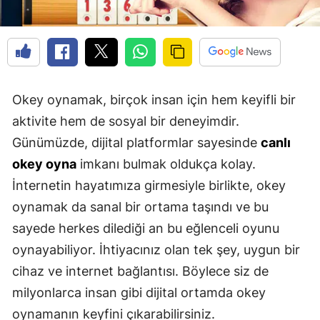
Edirne
Elazığ
Erzincan
Okey oynamak, birçok insan için hem keyifli bir
Erzurum
aktivite hem de sosyal bir deneyimdir.
Eskişehir
Günümüzde, dijital platformlar sayesinde
canlı
okey oyna
imkanı bulmak oldukça kolay.
Gaziantep
İnternetin hayatımıza girmesiyle birlikte, okey
Giresun
oynamak da sanal bir ortama taşındı ve bu
Gümüşhane
sayede herkes dilediği an bu eğlenceli oyunu
oynayabiliyor. İhtiyacınız olan tek şey, uygun bir
Hakkari
cihaz ve internet bağlantısı. Böylece siz de
Hatay
milyonlarca insan gibi dijital ortamda okey
Isparta
oynamanın keyfini çıkarabilirsiniz.