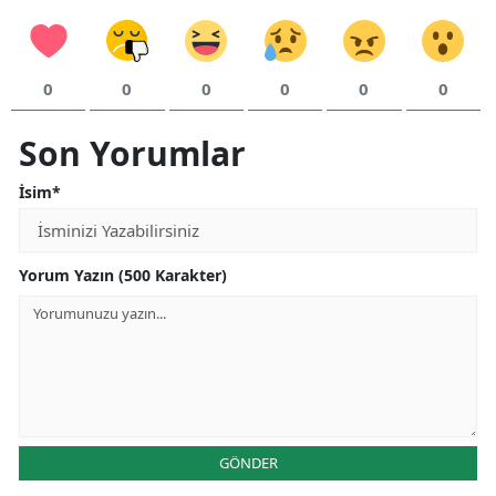
Yalova
0
0
0
0
0
0
Karabük
Kilis
Son Yorumlar
Osmaniye
İsim*
Düzce
Yorum Yazın (500 Karakter)
GÖNDER