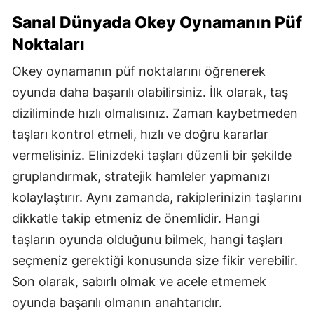
Sanal Dünyada Okey Oynamanın Püf
Yozgat
Noktaları
Zonguldak
Okey oynamanın püf noktalarını öğrenerek
Aksaray
oyunda daha başarılı olabilirsiniz. İlk olarak, taş
Bayburt
diziliminde hızlı olmalısınız. Zaman kaybetmeden
taşları kontrol etmeli, hızlı ve doğru kararlar
Karaman
vermelisiniz. Elinizdeki taşları düzenli bir şekilde
Kırıkkale
gruplandırmak, stratejik hamleler yapmanızı
kolaylaştırır. Aynı zamanda, rakiplerinizin taşlarını
Batman
dikkatle takip etmeniz de önemlidir. Hangi
Şırnak
taşların oyunda olduğunu bilmek, hangi taşları
Bartın
seçmeniz gerektiği konusunda size fikir verebilir.
Son olarak, sabırlı olmak ve acele etmemek
Ardahan
oyunda başarılı olmanın anahtarıdır.
Iğdır