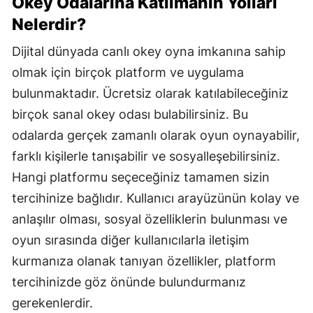
Okey Odalarına Katılmanın Yolları
Nelerdir?
Samsun
Dijital dünyada canlı okey oyna imkanına sahip
Siirt
olmak için birçok platform ve uygulama
Sinop
bulunmaktadır. Ücretsiz olarak katılabileceğiniz
Sivas
birçok sanal okey odası bulabilirsiniz. Bu
odalarda gerçek zamanlı olarak oyun oynayabilir,
Tekirdağ
farklı kişilerle tanışabilir ve sosyalleşebilirsiniz.
Tokat
Hangi platformu seçeceğiniz tamamen sizin
Trabzon
tercihinize bağlıdır. Kullanıcı arayüzünün kolay ve
anlaşılır olması, sosyal özelliklerin bulunması ve
Tunceli
oyun sırasında diğer kullanıcılarla iletişim
Şanlıurfa
kurmanıza olanak tanıyan özellikler, platform
Uşak
tercihinizde göz önünde bulundurmanız
gerekenlerdir.
Van