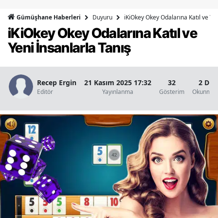
Bilecik
Duyuru
iKiOkey Okey Odalarına Katıl ve Yen
Gümüşhane Haberleri
iKiOkey Okey Odalarına Katıl ve
Bingöl
Yeni İnsanlarla Tanış
Bitlis
Bolu
Recep Ergin
21 Kasım 2025 17:32
32
2 Dak
Burdur
Editör
Yayınlanma
Gösterim
Okunma S
Bursa
Çanakkale
Çankırı
Çorum
Denizli
Diyarbakır