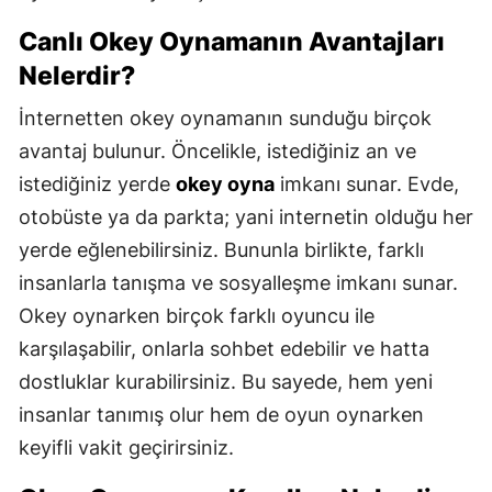
Mersin
Canlı Okey Oynamanın Avantajları
Nelerdir?
İstanbul
İnternetten okey oynamanın sunduğu birçok
İzmir
avantaj bulunur. Öncelikle, istediğiniz an ve
Kars
istediğiniz yerde
okey oyna
imkanı sunar. Evde,
Kastamonu
otobüste ya da parkta; yani internetin olduğu her
yerde eğlenebilirsiniz. Bununla birlikte, farklı
Kayseri
insanlarla tanışma ve sosyalleşme imkanı sunar.
Kırklareli
Okey oynarken birçok farklı oyuncu ile
Kırşehir
karşılaşabilir, onlarla sohbet edebilir ve hatta
dostluklar kurabilirsiniz. Bu sayede, hem yeni
Kocaeli
insanlar tanımış olur hem de oyun oynarken
Konya
keyifli vakit geçirirsiniz.
Kütahya