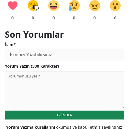
0
0
0
0
0
0
Son Yorumlar
İsim*
Yorum Yazın (500 Karakter)
GÖNDER
Yorum yazma kurallarını
okumuş ve kabul etmiş sayılırsınız