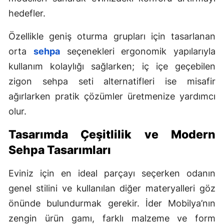
hedefler.
Mersin
İstanbul
Özellikle geniş oturma grupları için tasarlanan
orta
sehpa
seçenekleri ergonomik yapılarıyla
İzmir
kullanım kolaylığı sağlarken; iç içe geçebilen
Kars
zigon sehpa seti alternatifleri ise misafir
ağırlarken pratik çözümler üretmenize yardımcı
Kastamonu
olur.
Kayseri
Tasarımda Çeşitlilik ve Modern
Kırklareli
Sehpa Tasarımları
Kırşehir
Eviniz için en ideal parçayı seçerken odanın
Kocaeli
genel stilini ve kullanılan diğer materyalleri göz
Konya
önünde bulundurmak gerekir. İder Mobilya’nın
zengin ürün gamı, farklı malzeme ve form
Kütahya