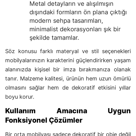
Metal detayların ve alışılmışın
Samsun
dışındaki formların ön plana çıktığı
modern sehpa tasarımları,
Siirt
minimalist dekorasyonları şık bir
Sinop
şekilde tamamlar.
Sivas
Söz konusu farklı materyal ve stil seçenekleri
mobilyalarınızın karakterini güçlendirirken yaşam
Tekirdağ
alanınızda kişisel bir imza bırakmanıza olanak
Tokat
tanır. Malzeme kalitesi, ürünün hem uzun ömürlü
Trabzon
olmasını sağlar hem de dekoratif etkisini yıllar
boyu korur.
Tunceli
Kullanım Amacına Uygun
Şanlıurfa
Fonksiyonel Çözümler
Uşak
Bir orta mobilyası sadece dekoratif bir obje değil
Van