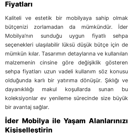
Fiyatları
Yalova
Kaliteli ve estetik bir mobilyaya sahip olmak
Karabük
bütçenizi zorlamadan da mümkündür. İder
Mobilya’nın sunduğu uygun fiyatlı sehpa
Kilis
seçenekleri ulaşılabilir lüksü düşük bütçe için de
Osmaniye
mümkün kılar. Tasarımın detaylarına ve kullanılan
Düzce
malzemenin cinsine göre değişiklik gösteren
sehpa fiyatları uzun vadeli kullanım söz konusu
olduğunda karlı bir yatırıma dönüşür. Şıklığı ve
dayanıklılığı makul koşullarda sunan bu
koleksiyonlar ev yenileme sürecinde size büyük
bir avantaj sağlar.
İder Mobilya ile Yaşam Alanlarınızı
Kişiselleştirin