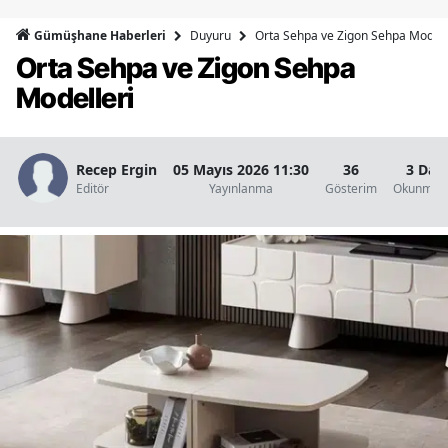
Bilecik
Duyuru
Orta Sehpa ve Zigon Sehpa Modell
Gümüşhane Haberleri
Orta Sehpa ve Zigon Sehpa
Bingöl
Modelleri
Bitlis
Bolu
Recep Ergin
05 Mayıs 2026 11:30
36
3 Dak
Burdur
Editör
Yayınlanma
Gösterim
Okunma S
Bursa
Çanakkale
Çankırı
Çorum
Denizli
Diyarbakır