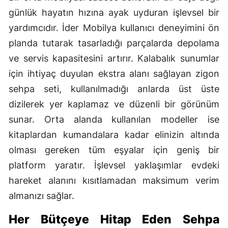
günlük hayatın hızına ayak uyduran işlevsel bir
Yozgat
yardımcıdır. İder Mobilya kullanıcı deneyimini ön
Zonguldak
planda tutarak tasarladığı parçalarda depolama
ve servis kapasitesini artırır. Kalabalık sunumlar
Aksaray
için ihtiyaç duyulan ekstra alanı sağlayan zigon
Bayburt
sehpa seti, kullanılmadığı anlarda üst üste
Karaman
dizilerek yer kaplamaz ve düzenli bir görünüm
sunar. Orta alanda kullanılan modeller ise
Kırıkkale
kitaplardan kumandalara kadar elinizin altında
Batman
olması gereken tüm eşyalar için geniş bir
platform yaratır. İşlevsel yaklaşımlar evdeki
Şırnak
hareket alanını kısıtlamadan maksimum verim
Bartın
almanızı sağlar.
Ardahan
Her Bütçeye Hitap Eden Sehpa
Iğdır