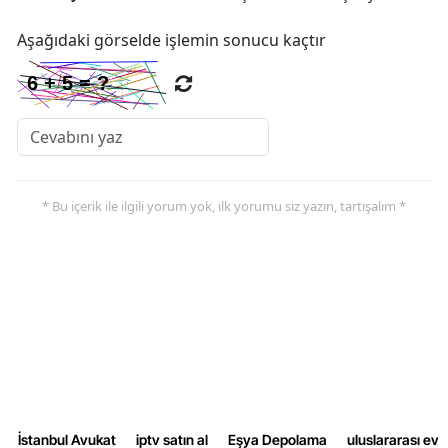
Aşağıdaki görselde işlemin sonucu kaçtır
* Bu içerik ile ilgili yorum yok, ilk yorumu siz yazın, tartışalım *
İstanbul Avukat
iptv satın al
Eşya Depolama
uluslararası ev