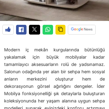
Edirne
Elazığ
Erzincan
Erzurum
Eskişehir
Modern iç mekân kurgularında bütünlüğü
Gaziantep
yakalamak için büyük mobilyalar kadar
tamamlayıcı aksesuarların rolü de yadsınamaz.
Giresun
Salonun odağında yer alan bir sehpa hem sosyal
Gümüşhane
anların merkezini oluşturur hem de
Hakkari
dekorasyonun görsel ağırlığını dengeler. İder
Mobilya fonksiyonelliği şık detaylarla buluşturan
Hatay
koleksiyonunda her yaşam alanına uygun sehpa
Isparta
modelleri sunarak evinizdeki konforu artırmayı