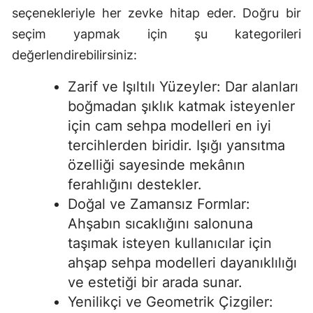
seçenekleriyle her zevke hitap eder. Doğru bir
Malatya
seçim yapmak için şu kategorileri
Manisa
değerlendirebilirsiniz:
Kahramanmaraş
Zarif ve Işıltılı Yüzeyler: Dar alanları
boğmadan şıklık katmak isteyenler
Mardin
için cam sehpa modelleri en iyi
Muğla
tercihlerden biridir. Işığı yansıtma
özelliği sayesinde mekânın
Muş
ferahlığını destekler.
Nevşehir
Doğal ve Zamansız Formlar:
Ahşabın sıcaklığını salonuna
Niğde
taşımak isteyen kullanıcılar için
Ordu
ahşap sehpa modelleri dayanıklılığı
Rize
ve estetiği bir arada sunar.
Yenilikçi ve Geometrik Çizgiler:
Sakarya