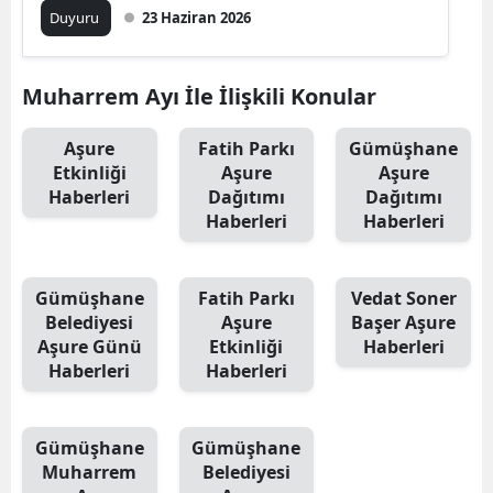
Duyuru
23 Haziran 2026
Mersin
İstanbul
Muharrem Ayı İle İlişkili Konular
İzmir
Aşure
Fatih Parkı
Gümüşhane
Kars
Etkinliği
Aşure
Aşure
Haberleri
Dağıtımı
Dağıtımı
Kastamonu
Haberleri
Haberleri
Kayseri
Gümüşhane
Fatih Parkı
Vedat Soner
Kırklareli
Belediyesi
Aşure
Başer Aşure
Aşure Günü
Etkinliği
Haberleri
Kırşehir
Haberleri
Haberleri
Kocaeli
Konya
Gümüşhane
Gümüşhane
Muharrem
Belediyesi
Kütahya