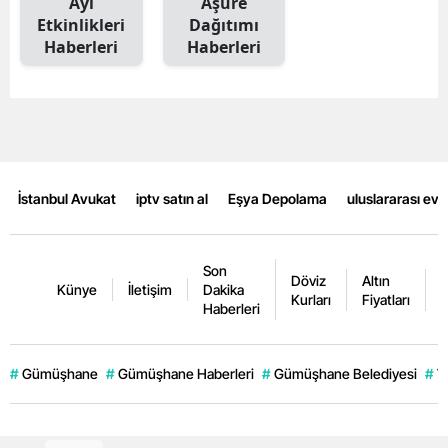
Ayı
Aşure
Etkinlikleri
Dağıtımı
Malatya
Haberleri
Haberleri
Manisa
Kahramanmaraş
Mardin
Muğla
İstanbul Avukat
iptv satın al
Eşya Depolama
uluslararası ev
Muş
Son
Nevşehir
Döviz
Altın
K
Künye
İletişim
Dakika
Kurları
Fiyatları
F
Haberleri
Niğde
Ordu
#
Gümüşhane
#
Gümüşhane Haberleri
#
Gümüşhane Belediyesi
#
V
Rize
Sakarya