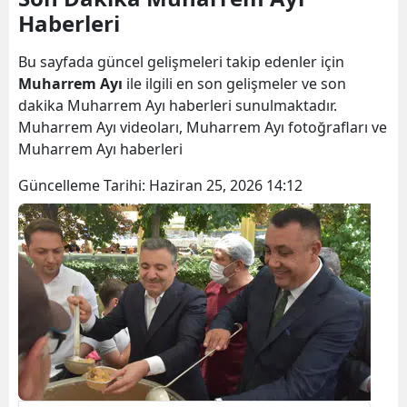
Haberleri
Bilecik
Bingöl
Bu sayfada güncel gelişmeleri takip edenler için
Muharrem Ayı
ile ilgili en son gelişmeler ve son
Bitlis
dakika Muharrem Ayı haberleri sunulmaktadır.
Muharrem Ayı videoları, Muharrem Ayı fotoğrafları ve
Bolu
Muharrem Ayı haberleri
Burdur
Güncelleme Tarihi:
Haziran 25, 2026 14:12
Bursa
Çanakkale
Çankırı
Çorum
Denizli
Diyarbakır