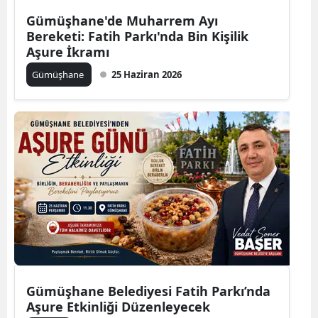
Edirne
Gümüşhane'de Muharrem Ayı
Bereketi: Fatih Parkı'nda Bin Kişilik
Elazığ
Aşure İkramı
Gümüşhane
25 Haziran 2026
Erzincan
Erzurum
Eskişehir
Gaziantep
Giresun
Gümüşhane
Hakkari
Hatay
Gümüşhane Belediyesi Fatih Parkı’nda
Aşure Etkinliği Düzenleyecek
Isparta