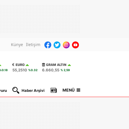
Künye
İletişim
EURO
GRAM ALTIN
55,2510
6.660,55
%0.18
%0.32
% 2,59
MENÜ
yuru
Haber Arşivi
Gazete Manşetleri
Nöbetçi Ec