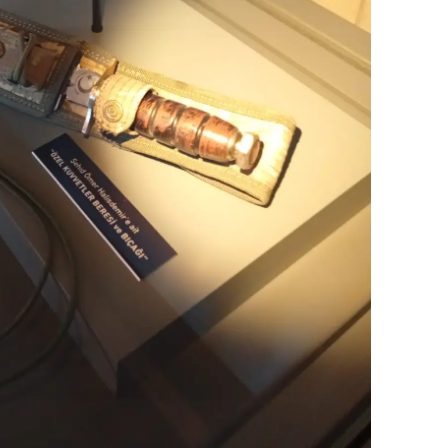
Yalova
Karabük
Kilis
Osmaniye
Düzce