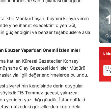
milletin iradesine sahip çıkması olduğunu
Malatya
Manisa
talıktır. Mankurtlaşan, beynini kiraya veren
ğinde yine ihanet edecektir” diyen Gül,
Kahramanmaraş
nin güçlendiğini ve benzer teşebbüslere asla
Gü
Mardin
Muğla
n Ebuzer Yapar’dan Önemli İzlenimler
Nöbe
Muş
a katılan Küresel Gazeteciler Konseyi
müşhane Olay Gazetesi İdari İşler Müdürü
İl S
Nevşehir
aslarıyla ilgili değerlendirmelerde bulundu.
Niğde
i ziyaretinin kendisinde derin duygular
Ordu
ı söyledi: “15 Temmuz gecesi, yalnızca
Rize
 da yeniden yazıldığı gündür. İstanbul’daki
tay; müzedeki görsellerden köprüdeki
Sakarya