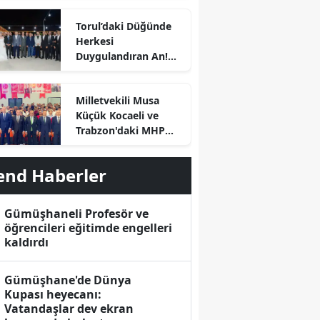
Torul’daki Düğünde
Herkesi
Duygulandıran An!
Başkan Özdemir
Kürsüye Bu Kez Kızı
Milletvekili Musa
İçin Çıktı
Küçük Kocaeli ve
Trabzon'daki MHP
İlçe Kongrelerinde
Divan Başkanlığı
end Haberler
Yaptı
Gümüşhaneli Profesör ve
öğrencileri eğitimde engelleri
kaldırdı
Gümüşhane'de Dünya
Kupası heyecanı:
r
Vatandaşlar dev ekran