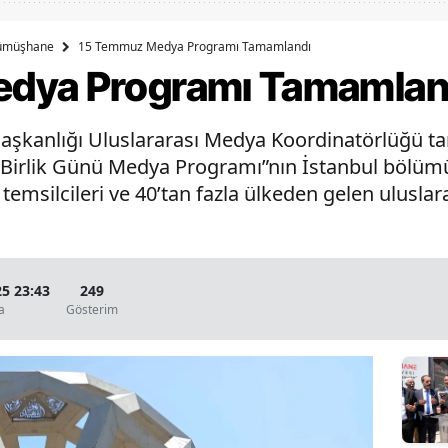
Bilecik
ümüşhane
15 Temmuz Medya Programı Tamamlandı
Bingöl
dya Programı Tamamlan
Bitlis
aşkanlığı Uluslararası Medya Koordinatörlüğü t
Bolu
irlik Günü Medya Programı”nın İstanbul bölümü, 
Burdur
msilcileri ve 40’tan fazla ülkeden gelen uluslarar
Bursa
Çanakkale
5 23:43
249
Çankırı
a
Gösterim
Çorum
Denizli
Diyarbakır