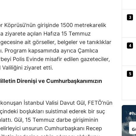
Mersin
3
İstanbul
er Köprüsü’nün girişinde 1500 metrekarelik
nda ziyarete açılan Hafıza 15 Temmuz
İzmir
ecesine ait görseller, belgeler ve tanıklıklar
4
Kars
dı. Program kapsamında ayrıca Çamlıca
Kastamonu
beyi Polis Evinde misafir edilen gazeteciler,
liliğini ziyaret etti.
Kayseri
5
Milletin Direnişi ve Cumhurbaşkanımızın
Kırklareli
Kırşehir
 konuşan İstanbul Valisi Davut Gül, FETÖ’nün
Kocaeli
içindeki boşlukları suistimal ederek bir suç
#h
attı. Gül, 15 Temmuz darbe girişiminin
Konya
İl:
belirleyici unsurun Cumhurbaşkanı Recep
Kütahya