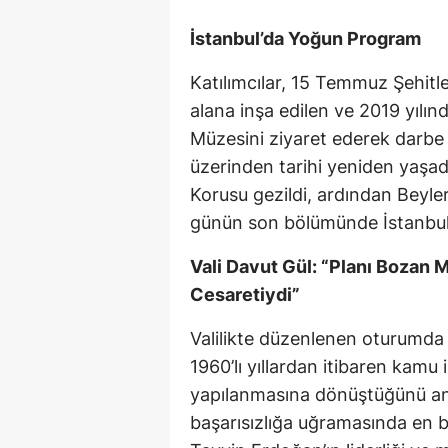
İstanbul’da Yoğun Program
Katılımcılar, 15 Temmuz Şehitl
alana inşa edilen ve 2019 yılı
Müzesini ziyaret ederek darbe g
üzerinden tarihi yeniden yaşa
Korusu gezildi, ardından Beyler
günün son bölümünde İstanbul Va
Vali Davut Gül: “Planı Bozan 
Cesaretiydi”
Valilikte düzenlenen oturumda
1960’lı yıllardan itibaren kamu 
yapılanmasına dönüştüğünü anl
başarısızlığa uğramasında en 