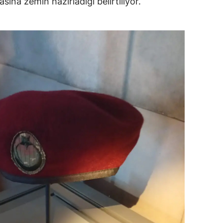
sına zemin hazırladığı belirtiliyor.
Yozgat
Zonguldak
Aksaray
Bayburt
Karaman
Kırıkkale
Batman
Şırnak
Bartın
Ardahan
Iğdır