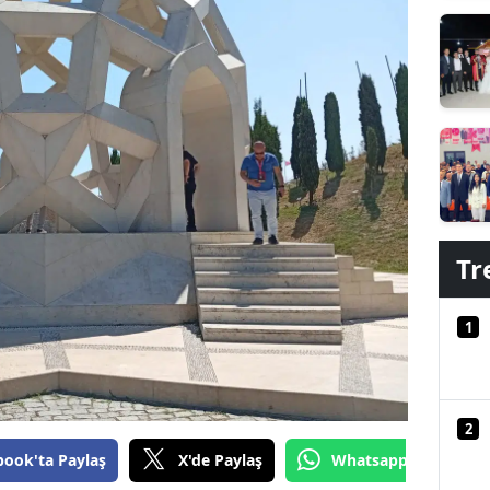
Edirne
Elazığ
Erzincan
Erzurum
Eskişehir
Gaziantep
Tr
Giresun
1
Gümüşhane
Hakkari
2
Hatay
book'ta Paylaş
X'de Paylaş
Whatsapp'tan Gönde
Isparta