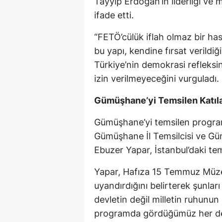
Tayyip Erdoğan’ın liderliği ve 
ifade etti.
“FETÖ’cülük iflah olmaz bir has
bu yapı, kendine fırsat verildi
Türkiye’nin demokrasi refleksi
izin verilmeyeceğini vurguladı.
Gümüşhane’yi Temsilen Katıla
Gümüşhane’yi temsilen program
Gümüşhane İl Temsilcisi ve Gü
Ebuzer Yapar, İstanbul’daki tem
Yapar, Hafıza 15 Temmuz Müzes
uyandırdığını belirterek şunlar
devletin değil milletin ruhunun
programda gördüğümüz her de