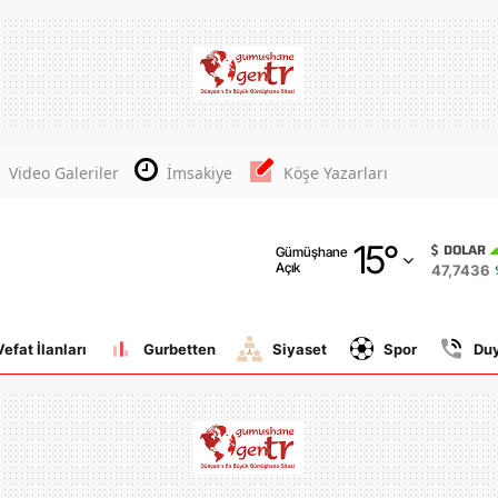
Adana
Adıyaman
Afyonkarahisar
Video Galeriler
İmsakiye
Köşe Yazarları
Ağrı
15
°
Amasya
DOLAR
Gümüşhane
Açık
47,7436
Ankara
Antalya
Vefat İlanları
Gurbetten
Siyaset
Spor
Du
Artvin
Aydın
Balıkesir