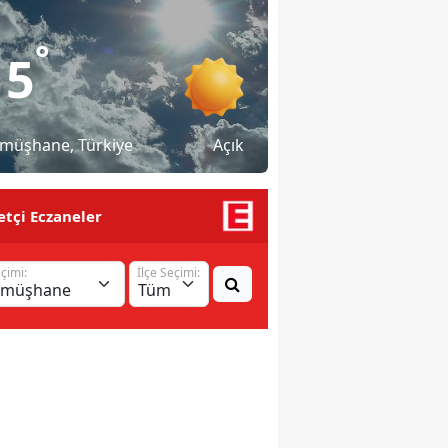
°
15
müşhane
, Türkiye
Açık
tçi Eczaneler
eçimi:
İlçe Seçimi: