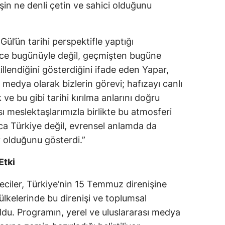
işin ne denli çetin ve sahici olduğunu
Samsun
Siirt
Gül’ün tarihi perspektifle yaptığı
dece bugünüyle değil, geçmişten bugüne
Sinop
llendiğini gösterdiğini ifade eden Yapar,
Sivas
l medya olarak bizlerin görevi; hafızayı canlı
ve bu gibi tarihi kırılma anlarını doğru
Tekirdağ
sı meslektaşlarımızla birlikte bu atmosferi
Tokat
a Türkiye değil, evrensel anlamda da
v olduğunu gösterdi.”
Trabzon
Tunceli
Etki
Şanlıurfa
eciler, Türkiye’nin 15 Temmuz direnişine
, ülkelerinde bu direnişi ve toplumsal
Uşak
ldu. Programın, yerel ve uluslararası medya
Van