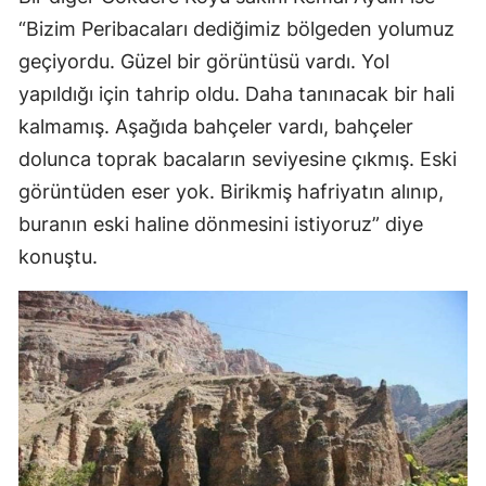
“Bizim Peribacaları dediğimiz bölgeden yolumuz
Yozgat
geçiyordu. Güzel bir görüntüsü vardı. Yol
Zonguldak
yapıldığı için tahrip oldu. Daha tanınacak bir hali
kalmamış. Aşağıda bahçeler vardı, bahçeler
Aksaray
dolunca toprak bacaların seviyesine çıkmış. Eski
Bayburt
görüntüden eser yok. Birikmiş hafriyatın alınıp,
Karaman
buranın eski haline dönmesini istiyoruz” diye
konuştu.
Kırıkkale
Batman
Şırnak
Bartın
Ardahan
Iğdır