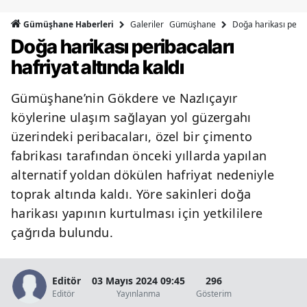
Bilecik
Galeriler
Gümüşhane
Doğa harikası periba
Gümüşhane Haberleri
Doğa harikası peribacaları
Bingöl
hafriyat altında kaldı
Bitlis
Gümüşhane’nin Gökdere ve Nazlıçayır
Bolu
köylerine ulaşım sağlayan yol güzergahı
Burdur
üzerindeki peribacaları, özel bir çimento
fabrikası tarafından önceki yıllarda yapılan
Bursa
alternatif yoldan dökülen hafriyat nedeniyle
Çanakkale
toprak altında kaldı. Yöre sakinleri doğa
Çankırı
harikası yapının kurtulması için yetkililere
çağrıda bulundu.
Çorum
Denizli
Editör
03 Mayıs 2024 09:45
296
Editör
Yayınlanma
Gösterim
Diyarbakır