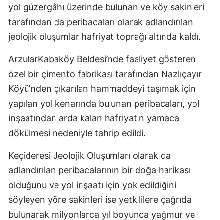
yol güzergâhı üzerinde bulunan ve köy sakinleri
Mersin
tarafından da peribacaları olarak adlandırılan
İstanbul
jeolojik oluşumlar hafriyat toprağı altında kaldı.
İzmir
ArzularKabaköy Beldesi’nde faaliyet gösteren
özel bir çimento fabrikası tarafından Nazlıçayır
Kars
Köyü’nden çıkarılan hammaddeyi taşımak için
Kastamonu
yapılan yol kenarında bulunan peribacaları, yol
Kayseri
inşaatından arda kalan hafriyatın yamaca
dökülmesi nedeniyle tahrip edildi.
Kırklareli
Kırşehir
Keçideresi Jeolojik Oluşumları olarak da
adlandırılan peribacalarının bir doğa harikası
Kocaeli
olduğunu ve yol inşaatı için yok edildiğini
Konya
söyleyen yöre sakinleri ise yetkililere çağrıda
bulunarak milyonlarca yıl boyunca yağmur ve
Kütahya