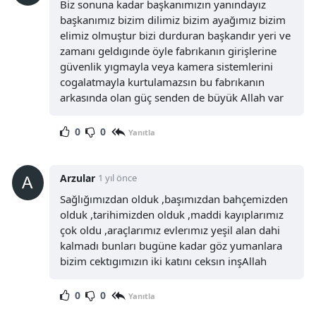
Biz sonuna kadar başkanımızın yanındayız
başkanımız bizim dilimiz bizim ayağımız bizim
elimiz olmuştur bizi durduran başkandır yeri ve
zamanı geldıgınde öyle fabrıkanın girişlerine
güvenlik yıgmayla veya kamera sistemlerini
cogalatmayla kurtulamazsın bu fabrıkanın
arkasında olan güç senden de büyük Allah var
0
0
Yanıtla
Arzular
1 yıl önce
Sağlığımızdan olduk ,başımızdan bahçemizden
olduk ,tarihimizden olduk ,maddi kayıplarımız
çok oldu ,araçlarımız evlerımız yeşil alan dahi
kalmadı bunları bugüne kadar göz yumanlara
bizim cektıgımızın iki katını ceksın inşAllah
0
0
Yanıtla