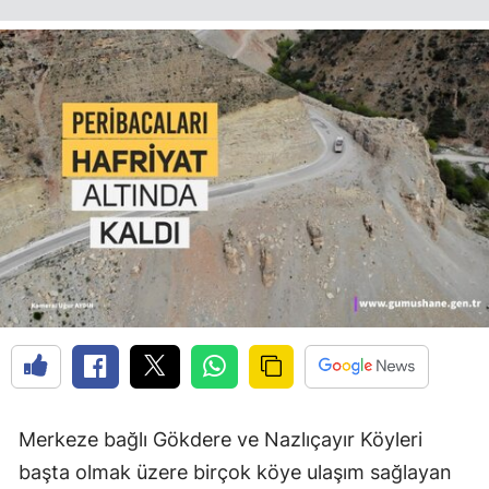
Edirne
Elazığ
Erzincan
Erzurum
Eskişehir
Gaziantep
Giresun
Gümüşhane
Hakkari
Hatay
Merkeze bağlı Gökdere ve Nazlıçayır Köyleri
başta olmak üzere birçok köye ulaşım sağlayan
Isparta