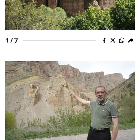
Yalova
Karabük
Kilis
7
1 /
Osmaniye
Düzce