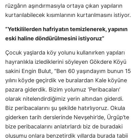
rüzgârın aşındırmasıyla ortaya çıkan yapıların
Malatya
kurtarılabilecek kısımlarının kurtarılmasını istiyor.
Manisa
“Yetkililerden hafriyatın temizlenerek, yapının
Kahramanmaraş
eski haline döndürülmesini istiyoruz”
Mardin
Çocuk yaşlarda köy yolunu kullanırken yapıları
Muğla
hayranlıkla izlediklerini söyleyen Gökdere Köyü
sakini Engin Bulut, “Ben 60 yaşındayım bunun 15
Muş
yılını köyde geçirdik ve buralardan Kale köyüne
Nevşehir
pazara giderdik. Bizim yolumuz ‘Peribacaları’
Niğde
olarak nitelendirdiğimiz yerin altından giderdi.
Biz peribacalarını şu şekilde hatırlıyoruz. Okula
Ordu
giderken tarih derslerinde Nevşehir’de, Ürgüp’te
Rize
bize peribacalarını anlatırlardı biz de buradaki
oluşumu onlara benzetirdik yıllarda burada tabii
Sakarya