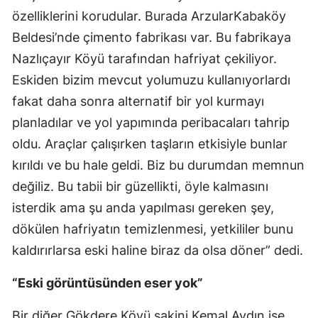
özelliklerini korudular. Burada ArzularKabaköy
Samsun
Beldesi’nde çimento fabrikası var. Bu fabrikaya
Siirt
Nazlıçayır Köyü tarafından hafriyat çekiliyor.
Eskiden bizim mevcut yolumuzu kullanıyorlardı
Sinop
fakat daha sonra alternatif bir yol kurmayı
Sivas
planladılar ve yol yapımında peribacaları tahrip
Tekirdağ
oldu. Araçlar çalışırken taşların etkisiyle bunlar
kırıldı ve bu hale geldi. Biz bu durumdan memnun
Tokat
değiliz. Bu tabii bir güzellikti, öyle kalmasını
Trabzon
isterdik ama şu anda yapılması gereken şey,
Tunceli
dökülen hafriyatın temizlenmesi, yetkililer bunu
kaldırırlarsa eski haline biraz da olsa döner” dedi.
Şanlıurfa
“Eski görüntüsünden eser yok”
Uşak
Van
Bir diğer Gökdere Köyü sakini Kemal Aydın ise