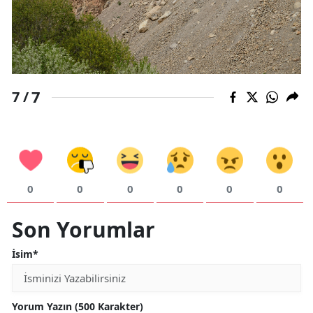
7
7 /
0
0
0
0
0
0
Son Yorumlar
İsim*
Yorum Yazın (500 Karakter)