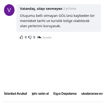
Vatandaş, sılayı sevmeyen
2 yıl önce
Oluşumu belli olmayan GÖL'ünü kaybeden bir
memleket tarihi ve turistik bölge olabilecek
olan yerlerimi koruyacak.
0
0
Yanıtla
İstanbul Avukat
iptv satın al
Eşya Depolama
uluslararası ev