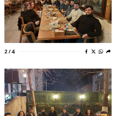
Yozgat
Zonguldak
Aksaray
Bayburt
4
2 /
Karaman
Kırıkkale
Batman
Şırnak
Bartın
Ardahan
Iğdır