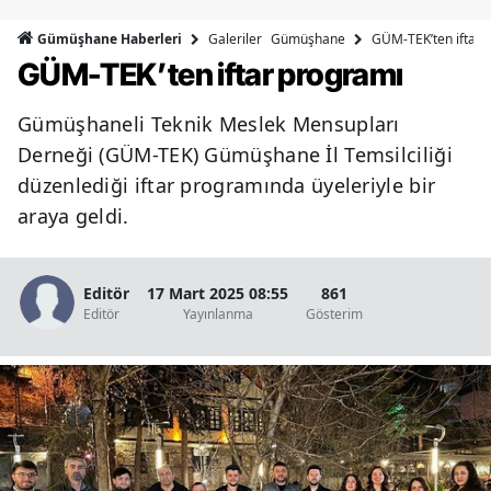
Bilecik
Galeriler
Gümüşhane
GÜM-TEK’ten iftar 
Gümüşhane Haberleri
GÜM-TEK’ten iftar programı
Bingöl
Bitlis
Gümüşhaneli Teknik Meslek Mensupları
Derneği (GÜM-TEK) Gümüşhane İl Temsilciliği
Bolu
düzenlediği iftar programında üyeleriyle bir
Burdur
araya geldi.
Bursa
Editör
17 Mart 2025 08:55
861
Çanakkale
Editör
Yayınlanma
Gösterim
Çankırı
Çorum
Denizli
Diyarbakır