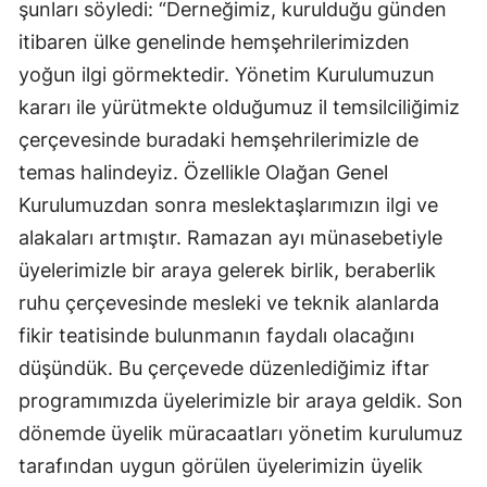
şunları söyledi: “Derneğimiz, kurulduğu günden
Mersin
itibaren ülke genelinde hemşehrilerimizden
yoğun ilgi görmektedir. Yönetim Kurulumuzun
İstanbul
kararı ile yürütmekte olduğumuz il temsilciliğimiz
İzmir
çerçevesinde buradaki hemşehrilerimizle de
Kars
temas halindeyiz. Özellikle Olağan Genel
Kurulumuzdan sonra meslektaşlarımızın ilgi ve
Kastamonu
alakaları artmıştır. Ramazan ayı münasebetiyle
Kayseri
üyelerimizle bir araya gelerek birlik, beraberlik
Kırklareli
ruhu çerçevesinde mesleki ve teknik alanlarda
fikir teatisinde bulunmanın faydalı olacağını
Kırşehir
düşündük. Bu çerçevede düzenlediğimiz iftar
Kocaeli
programımızda üyelerimizle bir araya geldik. Son
Konya
dönemde üyelik müracaatları yönetim kurulumuz
tarafından uygun görülen üyelerimizin üyelik
Kütahya