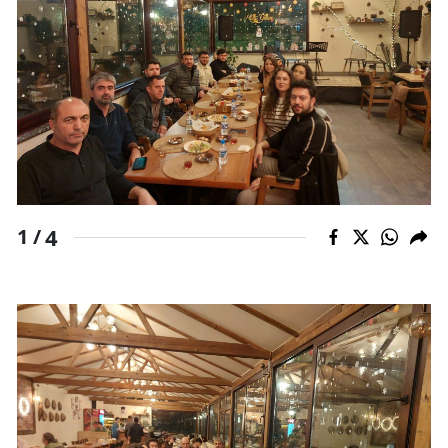
Samsun
Siirt
Sinop
Sivas
Tekirdağ
4
1 /
Tokat
Trabzon
Tunceli
Şanlıurfa
Uşak
Van