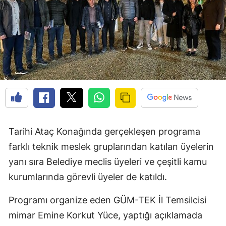
Edirne
Elazığ
Erzincan
Erzurum
Eskişehir
Gaziantep
Tarihi Ataç Konağında gerçekleşen programa
Giresun
farklı teknik meslek gruplarından katılan üyelerin
Gümüşhane
yanı sıra Belediye meclis üyeleri ve çeşitli kamu
kurumlarında görevli üyeler de katıldı.
Hakkari
Hatay
Programı organize eden GÜM-TEK İl Temsilcisi
mimar Emine Korkut Yüce, yaptığı açıklamada
Isparta