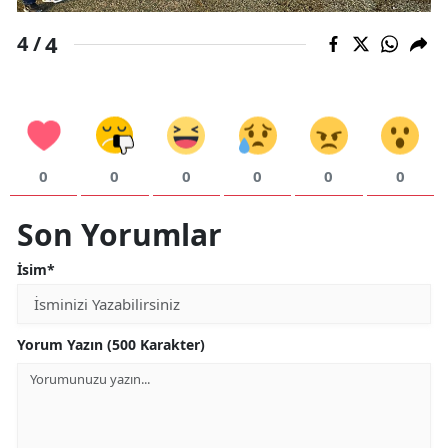
4
4 /
0
0
0
0
0
0
Son Yorumlar
İsim*
Yorum Yazın (500 Karakter)