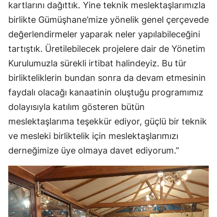
kartlarını dağıttık. Yine teknik meslektaşlarımızla
Malatya
birlikte Gümüşhane’mize yönelik genel çerçevede
değerlendirmeler yaparak neler yapılabileceğini
Manisa
tartıştık. Üretilebilecek projelere dair de Yönetim
Kahramanmaraş
Kurulumuzla sürekli irtibat halindeyiz. Bu tür
Mardin
birlikteliklerin bundan sonra da devam etmesinin
faydalı olacağı kanaatinin oluştuğu programımız
Muğla
dolayısıyla katılım gösteren bütün
Muş
meslektaşlarıma teşekkür ediyor, güçlü bir teknik
Nevşehir
ve mesleki birliktelik için meslektaşlarımızı
derneğimize üye olmaya davet ediyorum.”
Niğde
Ordu
Rize
Sakarya