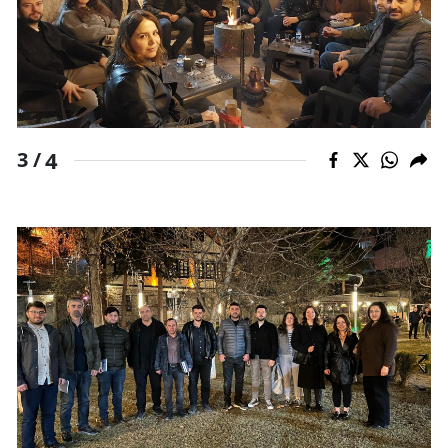
Yalova
Karabük
Kilis
4
3 /
Osmaniye
Düzce