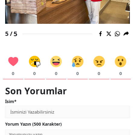
5
5 /
0
0
0
0
0
0
Son Yorumlar
İsim*
Yorum Yazın (500 Karakter)