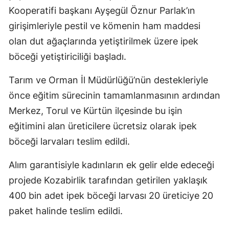
Kooperatifi başkanı Ayşegül Öznur Parlak’ın
Mersin
girişimleriyle pestil ve kömenin ham maddesi
İstanbul
olan dut ağaçlarında yetiştirilmek üzere ipek
İzmir
böceği yetiştiriciliği başladı.
Kars
Tarım ve Orman İl Müdürlüğü’nün destekleriyle
önce eğitim sürecinin tamamlanmasının ardından
Kastamonu
Merkez, Torul ve Kürtün ilçesinde bu işin
Kayseri
eğitimini alan üreticilere ücretsiz olarak ipek
Kırklareli
böceği larvaları teslim edildi.
Kırşehir
Alım garantisiyle kadınların ek gelir elde edeceği
projede Kozabirlik tarafından getirilen yaklaşık
Kocaeli
400 bin adet ipek böceği larvası 20 üreticiye 20
Konya
paket halinde teslim edildi.
Kütahya