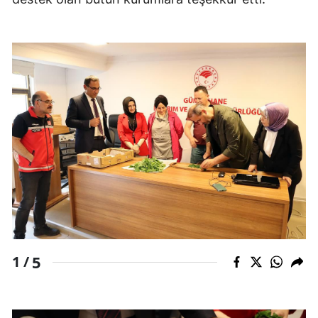
Samsun
Siirt
Sinop
Sivas
Tekirdağ
Tokat
Trabzon
Tunceli
Şanlıurfa
5
1 /
Uşak
Van