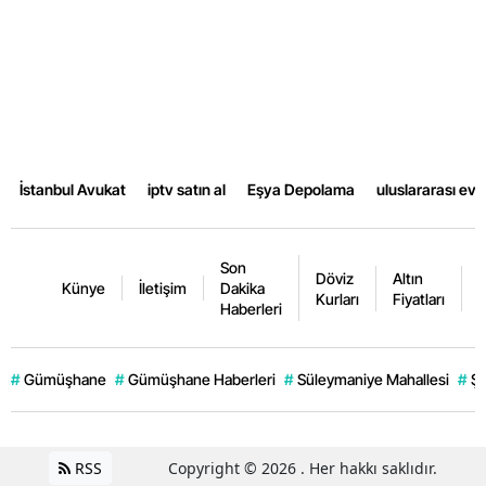
İstanbul Avukat
iptv satın al
Eşya Depolama
uluslararası ev
Son
Döviz
Altın
K
Künye
İletişim
Dakika
Kurları
Fiyatları
F
Haberleri
#
Gümüşhane
#
Gümüşhane Haberleri
#
Süleymaniye Mahallesi
#
Şi
RSS
Copyright © 2026 . Her hakkı saklıdır.