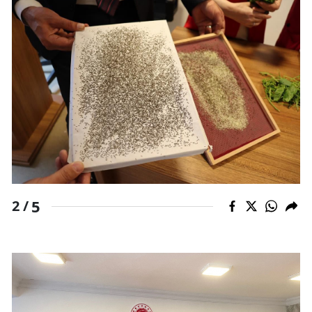
Yozgat
Zonguldak
Aksaray
Bayburt
Karaman
Kırıkkale
Batman
5
2 /
Şırnak
Bartın
Ardahan
Iğdır