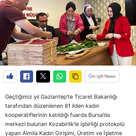
Edirne
Elazığ
Erzincan
Erzurum
Eskişehir
Gaziantep
Giresun
Gümüşhane
Geçtiğimiz yıl Gaziantep’te Ticaret Bakanlığı
tarafından düzenlenen 81 ilden kadın
Hakkari
kooperatiflerinin katıldığı fuarda Bursa’da
Hatay
merkezi bulunan Kozabirlik’le işbirliği protokolü
Isparta
yapan Almila Kadın Girişimi, Üretim ve İşletme