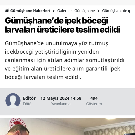
Bilecik
Galeriler
Gümüşhane
Gümüşhane’de ipek b
Gümüşhane Haberleri
Gümüşhane’de ipek böceği
Bingöl
larvaları üreticilere teslim edildi
Bitlis
Gümüşhane’de unutulmaya yüz tutmuş
Bolu
ipekböceği yetiştiriciliğinin yeniden
Burdur
canlanması için atılan adımlar somutlaştırıldı
ve eğitim alan üreticilere alım garantili ipek
Bursa
böceği larvaları teslim edildi.
Çanakkale
Çankırı
Editör
12 Mayıs 2024 14:58
494
Editör
Yayınlanma
Gösterim
Çorum
Denizli
Diyarbakır