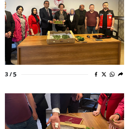
Yalova
Karabük
Kilis
Osmaniye
Düzce
5
3 /