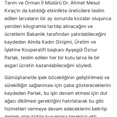
Tarım ve Orman İl Müdürü Dr. Ahmet Mesut
Malatya
Kıraç’ın da katıldığı etkinlikte üreticilere teslim
edilen larvaların bir ay sonunda kozalar oluşunca
Manisa
yeniden kilogramla tartılıp alınacağını ve
Kahramanmaraş
ücretlerin Bakanlık tarafından yatırılabileceğini
Mardin
kaydeden Almila Kadın Girişimi, Üretim ve
İşletme Kooperatifi başkanı Ayşegül Öznur
Muğla
Parlak, teslim edilen her bir kutu larva ile bir
Muş
asgari ücretin kazanılabileceğini söyledi.
Nevşehir
Gümüşhane’de ipek böcekliğinin geliştirilmesi ve
Niğde
sürekliliğin sağlanması için çaba göstereceklerini
kaydeden Parlak, bu işin devam etmesi için dut
Ordu
ağacı dikilmesi gerektiğini hatırlatarak bu gibi
Rize
hizmetleri vermeye devam edeceklerini belirtip
Sakarya
destek olan bütün kurumlara teşekkür etti.