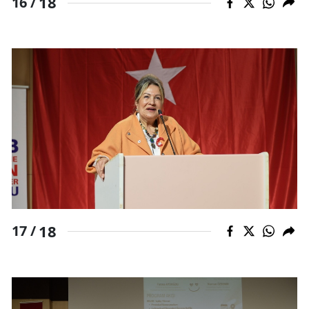
18
16 /
18
17 /