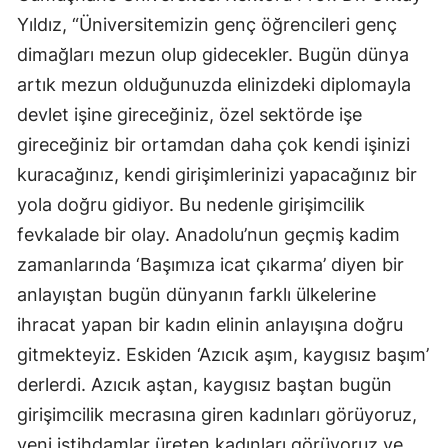
Yıldız, “Üniversitemizin genç öğrencileri genç
Yozgat
dimağları mezun olup gidecekler. Bugün dünya
Zonguldak
artık mezun olduğunuzda elinizdeki diplomayla
devlet işine gireceğiniz, özel sektörde işe
Aksaray
gireceğiniz bir ortamdan daha çok kendi işinizi
Bayburt
kuracağınız, kendi girişimlerinizi yapacağınız bir
Karaman
yola doğru gidiyor. Bu nedenle girişimcilik
fevkalade bir olay. Anadolu’nun geçmiş kadim
Kırıkkale
zamanlarında ‘Başımıza icat çıkarma’ diyen bir
Batman
anlayıştan bugün dünyanın farklı ülkelerine
Şırnak
ihracat yapan bir kadın elinin anlayışına doğru
gitmekteyiz. Eskiden ‘Azıcık aşım, kaygısız başım’
Bartın
derlerdi. Azıcık aştan, kaygısız baştan bugün
Ardahan
girişimcilik mecrasına giren kadınları görüyoruz,
yeni istihdamlar üreten kadınları görüyoruz ve
Iğdır