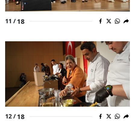
18
11 /
18
12 /