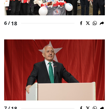
18
6 /
18
7 /