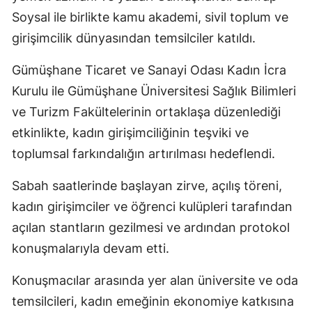
Soysal ile birlikte kamu akademi, sivil toplum ve
Mersin
girişimcilik dünyasından temsilciler katıldı.
İstanbul
Gümüşhane Ticaret ve Sanayi Odası Kadın İcra
İzmir
Kurulu ile Gümüşhane Üniversitesi Sağlık Bilimleri
Kars
ve Turizm Fakültelerinin ortaklaşa düzenlediği
etkinlikte, kadın girişimciliğinin teşviki ve
Kastamonu
toplumsal farkındalığın artırılması hedeflendi.
Kayseri
Sabah saatlerinde başlayan zirve, açılış töreni,
Kırklareli
kadın girişimciler ve öğrenci kulüpleri tarafından
Kırşehir
açılan stantların gezilmesi ve ardından protokol
Kocaeli
konuşmalarıyla devam etti.
Konya
Konuşmacılar arasında yer alan üniversite ve oda
temsilcileri, kadın emeğinin ekonomiye katkısına
Kütahya