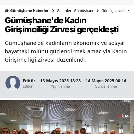
Bilecik
Galeriler
Gümüşhane
Gümüşhane'de Kadın 
Gümüşhane Haberleri
Gümüşhane'de Kadın
Bingöl
Girişimciliği Zirvesi gerçekleşti
Bitlis
Gümüşhane'de kadınların ekonomik ve sosyal
Bolu
hayattaki rolünü güçlendirmek amacıyla Kadın
Burdur
Girişimciliği Zirvesi düzenlendi.
Bursa
Çanakkale
Editör
13 Mayıs 2025 18:28
14 Mayıs 2025 00:14
Editör
Yayınlanma
Güncellenme
G
Çankırı
Çorum
Denizli
Diyarbakır