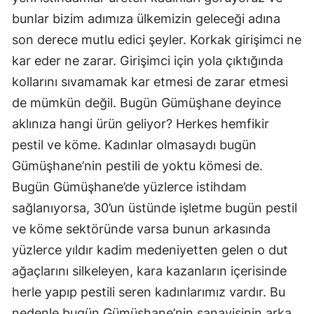
bunlar bizim adımıza ülkemizin geleceği adına
Yalova
son derece mutlu edici şeyler. Korkak girişimci ne
Karabük
kar eder ne zarar. Girişimci için yola çıktığında
kollarını sıvamamak kar etmesi de zarar etmesi
Kilis
de mümkün değil. Bugün Gümüşhane deyince
Osmaniye
aklınıza hangi ürün geliyor? Herkes hemfikir
Düzce
pestil ve köme. Kadınlar olmasaydı bugün
Gümüşhane’nin pestili de yoktu kömesi de.
Bugün Gümüşhane’de yüzlerce istihdam
sağlanıyorsa, 30’un üstünde işletme bugün pestil
ve köme sektöründe varsa bunun arkasında
yüzlerce yıldır kadim medeniyetten gelen o dut
ağaçlarını silkeleyen, kara kazanların içerisinde
herle yapıp pestili seren kadınlarımız vardır. Bu
nedenle bugün Gümüşhane’nin sanayisinin arka