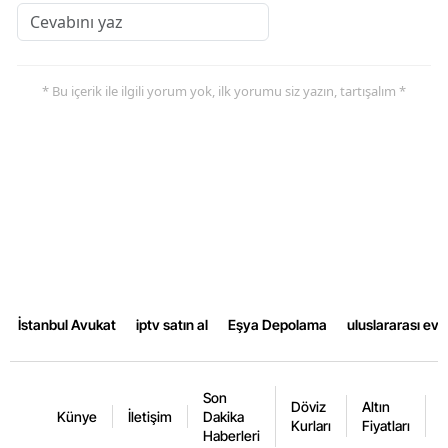
* Bu içerik ile ilgili yorum yok, ilk yorumu siz yazın, tartışalım *
İstanbul Avukat
iptv satın al
Eşya Depolama
uluslararası ev
Son
Döviz
Altın
K
Künye
İletişim
Dakika
Kurları
Fiyatları
F
Haberleri