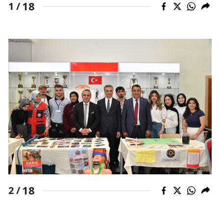
18
1 /
18
2 /