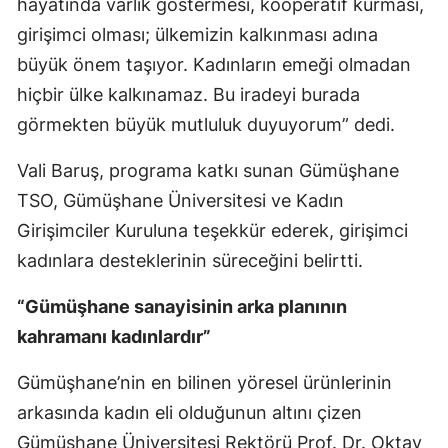
hayatında varlık göstermesi, kooperatif kurması,
Samsun
girişimci olması; ülkemizin kalkınması adına
büyük önem taşıyor. Kadınların emeği olmadan
Siirt
hiçbir ülke kalkınamaz. Bu iradeyi burada
Sinop
görmekten büyük mutluluk duyuyorum” dedi.
Sivas
Vali Baruş, programa katkı sunan Gümüşhane
Tekirdağ
TSO, Gümüşhane Üniversitesi ve Kadın
Girişimciler Kuruluna teşekkür ederek, girişimci
Tokat
kadınlara desteklerinin süreceğini belirtti.
Trabzon
“Gümüşhane sanayisinin arka planının
Tunceli
kahramanı kadınlardır”
Şanlıurfa
Gümüşhane’nin en bilinen yöresel ürünlerinin
Uşak
arkasında kadın eli olduğunun altını çizen
Gümüşhane Üniversitesi Rektörü Prof. Dr. Oktay
Van