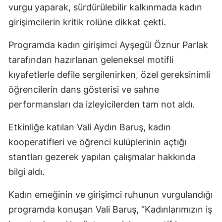
vurgu yaparak, sürdürülebilir kalkınmada kadın
Malatya
girişimcilerin kritik rolüne dikkat çekti.
Manisa
Programda kadın girişimci Ayşegül Öznur Parlak
Kahramanmaraş
tarafından hazırlanan geleneksel motifli
kıyafetlerle defile sergilenirken, özel gereksinimli
Mardin
öğrencilerin dans gösterisi ve sahne
Muğla
performansları da izleyicilerden tam not aldı.
Muş
Etkinliğe katılan Vali Aydın Baruş, kadın
Nevşehir
kooperatifleri ve öğrenci kulüplerinin açtığı
stantları gezerek yapılan çalışmalar hakkında
Niğde
bilgi aldı.
Ordu
Kadın emeğinin ve girişimci ruhunun vurgulandığı
Rize
programda konuşan Vali Baruş, “Kadınlarımızın iş
Sakarya