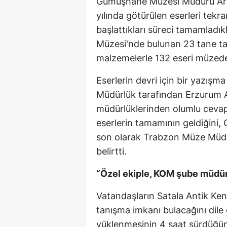
Gümüşhane Müzesi Müdürü Ark
yılında götürülen eserleri tekr
başlattıkları süreci tamamladıkl
Müzesi'nde bulunan 23 tane taş 
malzemelerle 132 eseri müzeden
Eserlerin devri için bir yazışma
Müdürlük tarafından Erzurum 
müdürlüklerinden olumlu cevap
eserlerin tamamının geldiğini, G
son olarak Trabzon Müze Müdür
belirtti.
“Özel ekiple, KOM şube müdürl
Vatandaşların Satala Antik Kent
tanışma imkanı bulacağını dile 
yüklenmesinin 4 saat sürdüğün