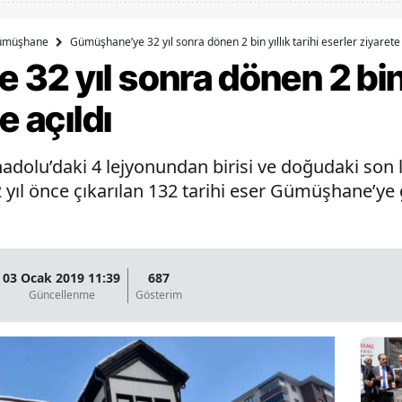
Bilecik
ümüşhane
Gümüşhane’ye 32 yıl sonra dönen 2 bin yıllık tarihi eserler ziyarete 
Bingöl
2 yıl sonra dönen 2 bin y
Bitlis
e açıldı
Bolu
olu’daki 4 lejyonundan birisi ve doğudaki son le
Burdur
2 yıl önce çıkarılan 132 tarihi eser Gümüşhane’ye 
Bursa
Çanakkale
Çankırı
03 Ocak 2019 11:39
687
Güncellenme
Gösterim
Çorum
Denizli
Diyarbakır