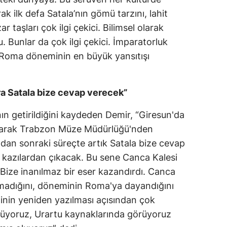
rak ilk defa Satala’nın gömü tarzını, lahit
Yozgat
 taşları çok ilgi çekici. Bilimsel olarak
Zonguldak
u. Bunlar da çok ilgi çekici. İmparatorluk
 Roma döneminin en büyük yansıtışı
Aksaray
Bayburt
a Satala bize cevap verecek”
Karaman
n getirildiğini kaydeden Demir, “Giresun'da
Kırıkkale
n olarak Trabzon Müze Müdürlüğü'nden
ndan sonraki süreçte artık Satala bize cevap
Batman
ık kazılardan çıkacak. Bu sene Canca Kalesi
Şırnak
i. Bize inanılmaz bir eser kazandırdı. Canca
Bartın
kalmadığını, döneminin Roma'ya dayandığını
hinin yeniden yazılması açısından çok
Ardahan
örüyoruz, Urartu kaynaklarında görüyoruz
Iğdır