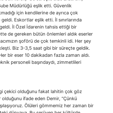
e Müdürlüğü eşlik etti. Güvenlik
Samsun
kmadığı için kendilerine de ayrıca çok
Siirt
ldi. Eskortlar eşlik etti. İl sınırlarında
ldi. İl Özel İdarenin tahsis ettiği bir
Sinop
e de gereken bütün önlemleri aldık eserler
Sivas
acımızın şoförü de çok temkinli idi. Her şey
şti. Biz 3-3,5 saat gibi bir süreçte geldik.
Tekirdağ
er bir eser 10 dakikadan fazla zaman aldı.
Tokat
knik personeli başındaydı, zimmetlileri
Trabzon
Tunceli
Şanlıurfa
lgi çekici olduğunu fakat lahitin çok göz
r olduğunu ifade eden Demir, “Çünkü
Uşak
arşılaşıyoruz. Ölüleri gömmemiz her zaman bir
Van
teki dünyaya. Bu serüven her kültürde