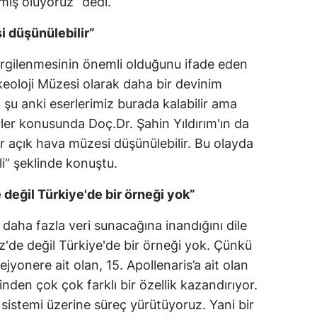
mış oluyoruz” dedi.
Yalova
i düşünülebilir”
Karabük
ergilenmesinin önemli olduğunu ifade eden
eoloji Müzesi olarak daha bir devinim
Kilis
u anki eserlerimiz burada kalabilir ama
Osmaniye
ler konusunda Doç.Dr. Şahin Yıldırım'ın da
 bir açık hava müzesi düşünülebilir. Bu olayda
Düzce
mli” şeklinde konuştu.
 değil Türkiye'de bir örneği yok”
 daha fazla veri sunacağına inandığını dile
'de değil Türkiye'de bir örneği yok. Çünkü
ejyonere ait olan, 15. Apollenaris’a ait olan
inden çok çok farklı bir özellik kazandırıyor.
 sistemi üzerine süreç yürütüyoruz. Yani bir