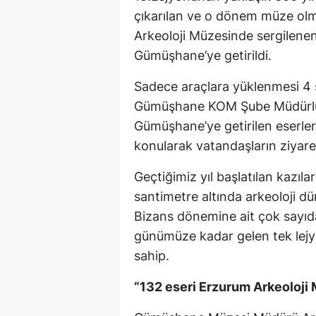
çıkarılan ve o dönem müze olm
Arkeoloji Müzesinde sergilenen
Gümüşhane’ye getirildi.
Sadece araçlara yüklenmesi 4 
Gümüşhane KOM Şube Müdürlüğ
Gümüşhane’ye getirilen eserl
konularak vatandaşların ziyaret
Geçtiğimiz yıl başlatılan kazıl
santimetre altında arkeoloji d
Bizans dönemine ait çok sayıda
günümüze kadar gelen tek lejyo
sahip.
“132 eseri Erzurum Arkeoloji