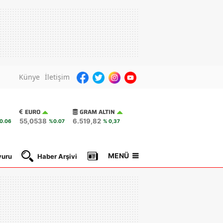
Künye
İletişim
EURO
GRAM ALTIN
55,0538
6.519,82
0.06
%0.07
% 0,37
MENÜ
yuru
Haber Arşivi
Gazete Manşetleri
Nöbetçi Ec