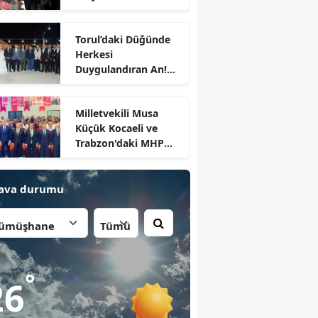
Döküldü
Torul’daki Düğünde
Herkesi
Duygulandıran An!
Başkan Özdemir
Kürsüye Bu Kez Kızı
Milletvekili Musa
İçin Çıktı
Küçük Kocaeli ve
Trabzon'daki MHP
İlçe Kongrelerinde
Divan Başkanlığı
Yaptı
ava durumu
İlçe:
r
°
26