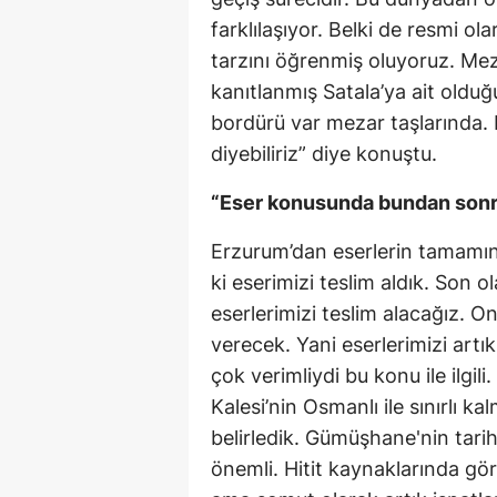
farklılaşıyor. Belki de resmi ola
tarzını öğrenmiş oluyoruz. Mezar
kanıtlanmış Satala’ya ait olduğ
bordürü var mezar taşlarında.
diyebiliriz” diye konuştu.
“Eser konusunda bundan sonr
Erzurum’dan eserlerin tamamını
ki eserimizi teslim aldık. So
eserlerimizi teslim alacağız. O
verecek. Yani eserlerimizi art
çok verimliydi bu konu ile ilgil
Kalesi’nin Osmanlı ile sınırlı 
belirledik. Gümüşhane'nin tari
önemli. Hitit kaynaklarında g