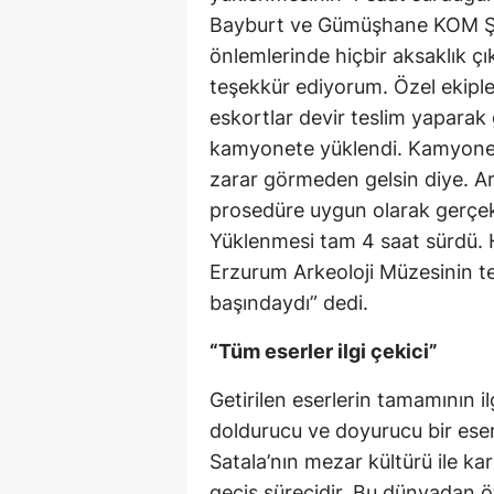
Bayburt ve Gümüşhane KOM Şub
önlemlerinde hiçbir aksaklık çı
teşekkür ediyorum. Özel ekiple ge
eskortlar devir teslim yaparak ge
kamyonete yüklendi. Kamyonett
zarar görmeden gelsin diye. Ar
prosedüre uygun olarak gerçekle
Yüklenmesi tam 4 saat sürdü. H
Erzurum Arkeoloji Müzesinin te
başındaydı” dedi.
“Tüm eserler ilgi çekici”
Getirilen eserlerin tamamının i
doldurucu ve doyurucu bir ese
Satala’nın mezar kültürü ile k
geçiş sürecidir. Bu dünyadan ö