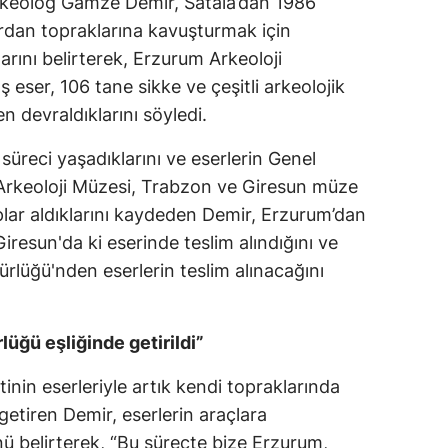
eolog Gamze Demir, Satala’dan 1986
ardan topraklarına kavuşturmak için
Malatya
arını belirterek, Erzurum Arkeoloji
Manisa
eser, 106 tane sikke ve çeşitli arkeolojik
Kahramanmaraş
 devraldıklarını söyledi.
Mardin
 süreci yaşadıklarını ve eserlerin Genel
Arkeoloji Müzesi, Trabzon ve Giresun müze
Muğla
lar aldıklarını kaydeden Demir, Erzurum’dan
Muş
iresun'da ki eserinde teslim alındığını ve
lüğü'nden eserlerin teslim alınacağını
Nevşehir
Niğde
üğü eşliğinde getirildi”
Ordu
inin eserleriyle artık kendi topraklarında
Rize
getiren Demir, eserlerin araçlara
Sakarya
ü belirterek, “Bu süreçte bize Erzurum,