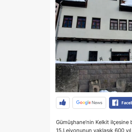
Face
Gümüşhane’nin Kelkit ilçesine b
15.Lejyonunun yaklaşık 600 yı