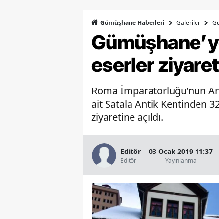
Galeriler
G
Gümüşhane Haberleri
Gümüşhane’ye 3
eserler ziyaret
Roma İmparatorluğu’nun Anad
ait Satala Antik Kentinden 3
ziyaretine açıldı.
Editör
03 Ocak 2019 11:37
Editör
Yayınlanma