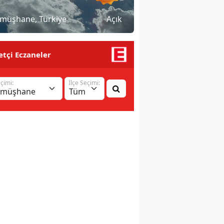
müşhane
, Türkiye
Açık
tçi Eczaneler
eçimi:
İlçe Seçimi: