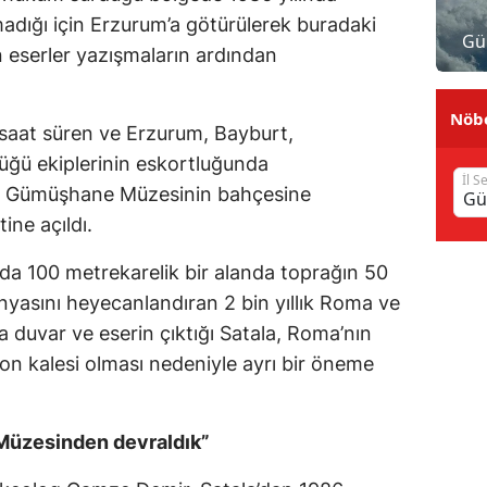
adığı için Erzurum’a götürülerek buradaki
Mersin
Gü
 eserler yazışmaların ardından
İstanbul
Nöbe
İzmir
saat süren ve Erzurum, Bayburt,
ü ekiplerinin eskortluğunda
Kars
İl S
er Gümüşhane Müzesinin bahçesine
Kastamonu
ine açıldı.
Kayseri
arda 100 metrekarelik bir alanda toprağın 50
Kırklareli
ünyasını heyecanlandıran 2 bin yıllık Roma ve
 duvar ve eserin çıktığı Satala, Roma’nın
Kırşehir
n kalesi olması nedeniyle ayrı bir öneme
Kocaeli
Konya
 Müzesinden devraldık”
Kütahya