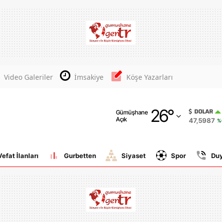
Adana
Adıyaman
Afyonkarahisar
Video Galeriler
İmsakiye
Köşe Yazarları
Ağrı
26
°
Amasya
DOLAR
Gümüşhane
Açık
47,5987
%
Ankara
Antalya
Vefat İlanları
Gurbetten
Siyaset
Spor
Du
Artvin
Aydın
Balıkesir