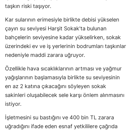
taşkın riski taşıyor.
Mersin
Kar sularının erimesiyle birlikte debisi yükselen
İstanbul
çayın su seviyesi Harşit Sokak'ta bulunan
İzmir
bahçelerin seviyesine kadar yükselirken, sokak
Kars
üzerindeki ev ve iş yerlerinin bodrumları taşkınlar
nedeniyle maddi zarara uğruyor.
Kastamonu
Özellikle hava sıcaklıklarının artması ve yağmur
Kayseri
yağışlarının başlamasıyla birlikte su seviyesinin
Kırklareli
en az 2 katına çıkacağını söyleyen sokak
Kırşehir
sakinleri oluşabilecek sele karşı önlem alınmasını
istiyor.
Kocaeli
Konya
İşletmesini su bastığını ve 400 bin TL zarara
uğradığını ifade eden esnaf yetkililere çağrıda
Kütahya