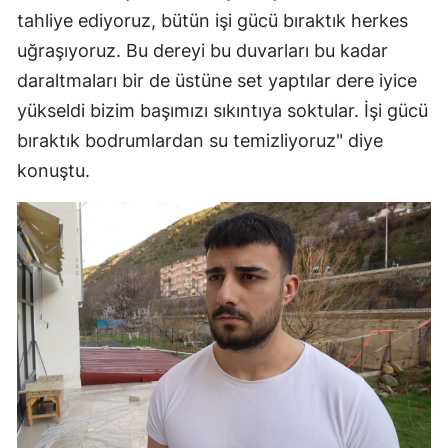
tahliye ediyoruz, bütün işi gücü bıraktık herkes
Yalova
uğraşıyoruz. Bu dereyi bu duvarları bu kadar
daraltmaları bir de üstüne set yaptılar dere iyice
Karabük
yükseldi bizim başımızı sıkıntıya soktular. İşi gücü
Kilis
bıraktık bodrumlardan su temizliyoruz" diye
Osmaniye
konuştu.
Düzce