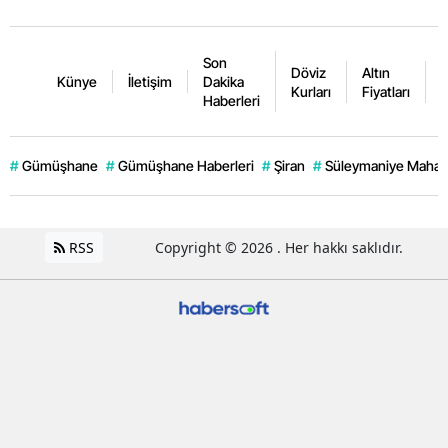
Son
Döviz
Altın
K
Künye
İletişim
Dakika
Kurları
Fiyatları
F
Haberleri
#
Gümüşhane
#
Gümüşhane Haberleri
#
Şiran
#
Süleymaniye Mahall
RSS
Copyright © 2026 . Her hakkı saklıdır.