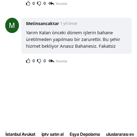
0
0
Yanıtla
Metinsancaktar
1 yıl önce
Yarım Kalan önceki dönem işlerin bahane
üretilmeden yapılması bir zarurettir. Bu şehir
hizmet bekliyor Anasız Bahanesiz. Fakatsiz
0
0
Yanıtla
İstanbul Avukat
iptv satın al
Eşya Depolama
uluslararası ev