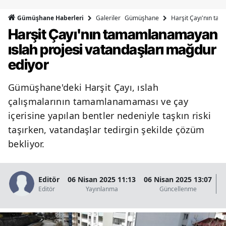
Bilecik
Galeriler
Gümüşhane
Harşit Çayı'nın ta
Gümüşhane Haberleri
Harşit Çayı'nın tamamlanamayan
Bingöl
ıslah projesi vatandaşları mağdur
Bitlis
ediyor
Bolu
Gümüşhane'deki Harşit Çayı, ıslah
Burdur
çalışmalarının tamamlanamaması ve çay
Bursa
içerisine yapılan bentler nedeniyle taşkın riski
taşırken, vatandaşlar tedirgin şekilde çözüm
Çanakkale
bekliyor.
Çankırı
Çorum
Editör
06 Nisan 2025 11:13
06 Nisan 2025 13:07
Editör
Yayınlanma
Güncellenme
G
Denizli
Diyarbakır