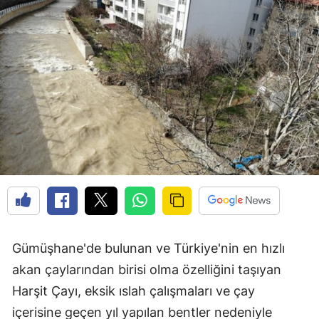
Edirne
Elazığ
Erzincan
Erzurum
Eskişehir
Gaziantep
Giresun
Gümüşhane
Gümüşhane'de bulunan ve Türkiye'nin en hızlı
Hakkari
akan çaylarından birisi olma özelliğini taşıyan
Hatay
Harşit Çayı, eksik ıslah çalışmaları ve çay
Isparta
içerisine geçen yıl yapılan bentler nedeniyle