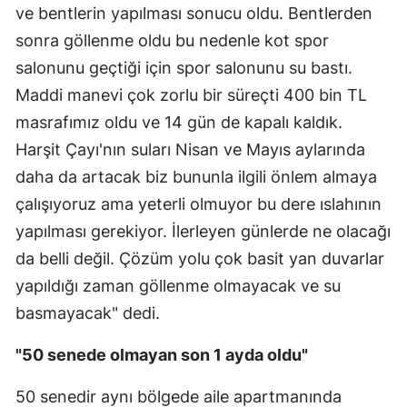
ve bentlerin yapılması sonucu oldu. Bentlerden
Samsun
sonra göllenme oldu bu nedenle kot spor
salonunu geçtiği için spor salonunu su bastı.
Siirt
Maddi manevi çok zorlu bir süreçti 400 bin TL
Sinop
masrafımız oldu ve 14 gün de kapalı kaldık.
Sivas
Harşit Çayı'nın suları Nisan ve Mayıs aylarında
daha da artacak biz bununla ilgili önlem almaya
Tekirdağ
çalışıyoruz ama yeterli olmuyor bu dere ıslahının
Tokat
yapılması gerekiyor. İlerleyen günlerde ne olacağı
Trabzon
da belli değil. Çözüm yolu çok basit yan duvarlar
yapıldığı zaman göllenme olmayacak ve su
Tunceli
basmayacak" dedi.
Şanlıurfa
"50 senede olmayan son 1 ayda oldu"
Uşak
50 senedir aynı bölgede aile apartmanında
Van