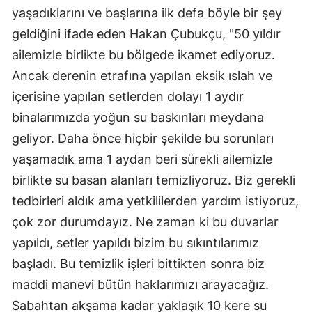
yaşadıklarını ve başlarına ilk defa böyle bir şey
Yozgat
geldiğini ifade eden Hakan Çubukçu, "50 yıldır
Zonguldak
ailemizle birlikte bu bölgede ikamet ediyoruz.
Ancak derenin etrafına yapılan eksik ıslah ve
Aksaray
içerisine yapılan setlerden dolayı 1 aydır
Bayburt
binalarımızda yoğun su baskınları meydana
geliyor. Daha önce hiçbir şekilde bu sorunları
Karaman
yaşamadık ama 1 aydan beri sürekli ailemizle
Kırıkkale
birlikte su basan alanları temizliyoruz. Biz gerekli
Batman
tedbirleri aldık ama yetkililerden yardım istiyoruz,
çok zor durumdayız. Ne zaman ki bu duvarlar
Şırnak
yapıldı, setler yapıldı bizim bu sıkıntılarımız
Bartın
başladı. Bu temizlik işleri bittikten sonra biz
Ardahan
maddi manevi bütün haklarımızı arayacağız.
Sabahtan akşama kadar yaklaşık 10 kere su
Iğdır