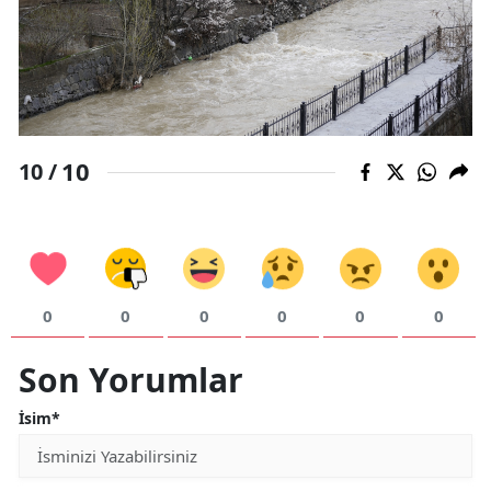
10
10 /
0
0
0
0
0
0
Son Yorumlar
İsim*