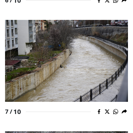
10
6 /
10
7 /