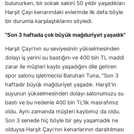
bulunurken, bir sokak sakini 50 yıldır yaşadıkları
Malatya
Harşit Çayı kenarındaki evlerinde ilk defa böyle
bir durumla karşılaştıklarını söyledi.
Manisa
Kahramanmaraş
"Son 3 haftada çok büyük mağduriyet yaşadık"
Mardin
Harşit Çayı'nın su seviyesinin yükselmesinden
dolayı iş yerini su bastığını ve 400 bin TL maddi
Muğla
zarar ile müşteri kaybı yaşadığını dile getiren
Muş
spor salonu işletmecisi Batuhan Tuna, "Son 3
Nevşehir
haftadır büyük mağduriyet yaşadık. Harşit'in
suyunun yükselmesinden dolayı salonumuzu su
Niğde
bastı ve bu nedenle 400 bin TL'lik masrafımız
Ordu
oldu. Aynı zamanda müşteri kaybımız da oldu.
Rize
Son 3 senede hiç böyle bir şey yaşamadık ne
olduysa Harşit Çayı'nın kenarlarının daraltılması
Sakarya