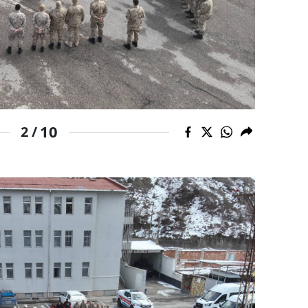
Yozgat
Zonguldak
Aksaray
Bayburt
10
2 /
Karaman
Kırıkkale
Batman
Şırnak
Bartın
Ardahan
Iğdır