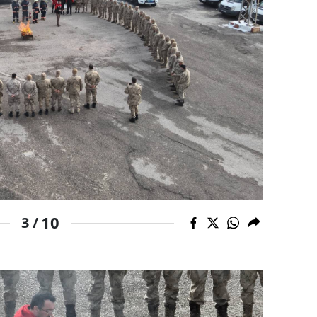
Yalova
Karabük
Kilis
Osmaniye
Düzce
10
3 /