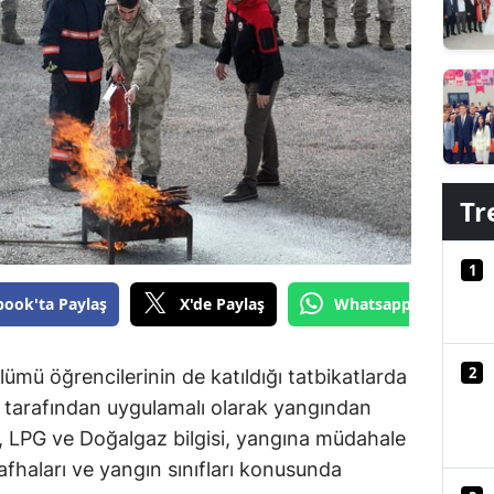
Edirne
Elazığ
Erzincan
Erzurum
Tr
Eskişehir
Gaziantep
1
Giresun
book'ta Paylaş
X'de Paylaş
Whatsapp'tan Gönde
Gümüşhane
2
lümü öğrencilerinin de katıldığı tatbikatlarda
Hakkari
 tarafından uygulamalı olarak yangından
Hatay
, LPG ve Doğalgaz bilgisi, yangına müdahale
afhaları ve yangın sınıfları konusunda
Isparta