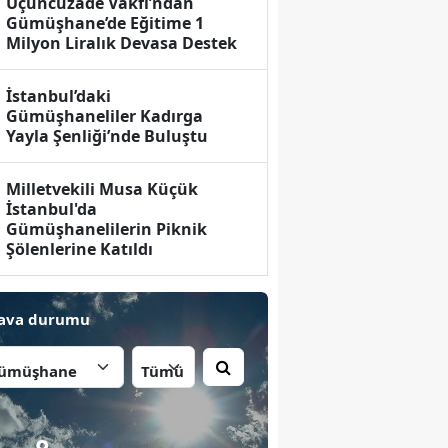
Üçüncüzade Vakfı’ndan
Gümüşhane’de Eğitime 1
Milyon Liralık Devasa Destek
İstanbul’daki
Gümüşhaneliler Kadırga
Yayla Şenliği’nde Buluştu
Milletvekili Musa Küçük
İstanbul'da
Gümüşhanelilerin Piknik
Şölenlerine Katıldı
ava durumu
İlçe: