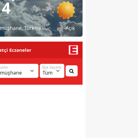
°
14
müşhane
, Türkiye
Açık
tçi Eczaneler
eçimi:
İlçe Seçimi: