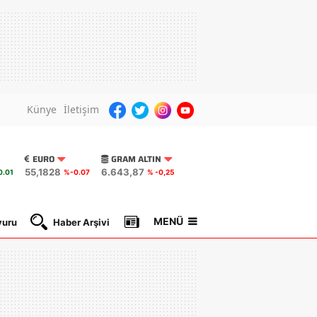
Künye
İletişim
EURO
GRAM ALTIN
55,1828
6.643,87
0.01
%-0.07
% -0,25
MENÜ
yuru
Haber Arşivi
Gazete Manşetleri
Nöbetçi Ec