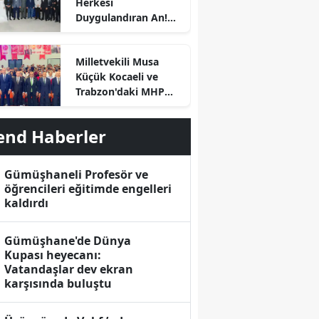
Herkesi
Duygulandıran An!
Başkan Özdemir
Kürsüye Bu Kez Kızı
Milletvekili Musa
İçin Çıktı
Küçük Kocaeli ve
Trabzon'daki MHP
İlçe Kongrelerinde
Divan Başkanlığı
end Haberler
Yaptı
Gümüşhaneli Profesör ve
öğrencileri eğitimde engelleri
r
kaldırdı
Gümüşhane'de Dünya
Kupası heyecanı:
Vatandaşlar dev ekran
karşısında buluştu