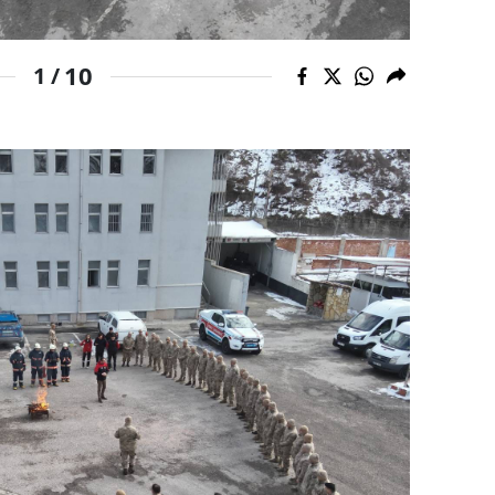
Samsun
10
1 /
Siirt
Sinop
Sivas
Tekirdağ
Tokat
Trabzon
Tunceli
Şanlıurfa
Uşak
Van