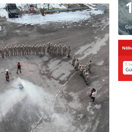
Malatya
Manisa
Gü
Kahramanmaraş
Mardin
Nöbe
Muğla
İl S
Muş
Nevşehir
Niğde
Ordu
Rize
Sakarya