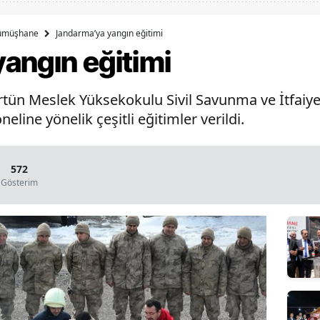
Bilecik
ümüşhane
Jandarma’ya yangın eğitimi
Bingöl
angın eğitimi
Bitlis
ün Meslek Yüksekokulu Sivil Savunma ve İtfaiye
Bolu
line yönelik çeşitli eğitimler verildi.
Burdur
Bursa
572
Gösterim
Çanakkale
Çankırı
Çorum
Denizli
Diyarbakır