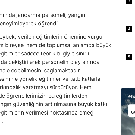
3
Mersin
amında jandarma personeli, yangın
İstanbul
deneyimleyerek öğrendi.
4
İzmir
Zeybek, verilen eğitimlerin önemine vurgu
em bireysel hem de toplumsal anlamda büyük
Kars
itimler sadece teorik bilgiyle sınırlı
5
Kastamonu
da pekiştirilerek personelin olay anında
Kayseri
ahale edebilmesini sağlamaktadır.
simine yönelik eğitimler ve tatbikatlarla
Kırklareli
rkındalık yaratmayı sürdürüyor. Hem
Kırşehir
e öğrencilerimizin bu eğitimlerden
#h
gın güvenliğinin artırılmasına büyük katkı
Kocaeli
İl:
eğitimlerin verilmesi noktasında emeği
Konya
i.
Kütahya