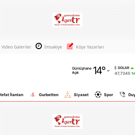
Adana
Adıyaman
Afyonkarahisar
Video Galeriler
İmsakiye
Köşe Yazarları
Ağrı
14
°
Amasya
DOLAR
Gümüşhane
Açık
47,7245
%
Ankara
Antalya
Vefat İlanları
Gurbetten
Siyaset
Spor
Du
Artvin
Aydın
Balıkesir