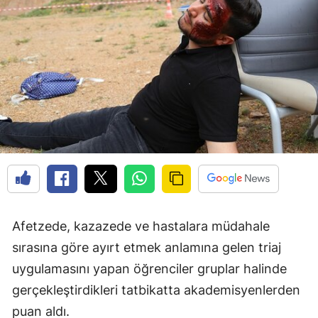
Edirne
Elazığ
Erzincan
Erzurum
Eskişehir
Gaziantep
Giresun
Gümüşhane
Afetzede, kazazede ve hastalara müdahale
sırasına göre ayırt etmek anlamına gelen triaj
Hakkari
uygulamasını yapan öğrenciler gruplar halinde
Hatay
gerçekleştirdikleri tatbikatta akademisyenlerden
Isparta
puan aldı.