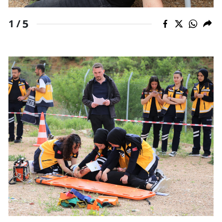
5
1 /