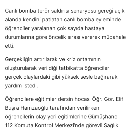
Mersin
Canlı bomba terör saldırısı senaryosu gereği açık
alanda kendini patlatan canlı bomba eyleminde
İstanbul
öğrenciler yaralanan çok sayıda hastaya
İzmir
durumlarına göre öncelik sırası vererek müdahale
Kars
etti.
Kastamonu
Gerçekliğin artırılarak ve kriz ortamının
oluşturularak verildiği tatbikatta öğrenciler
Kayseri
gerçek olaylardaki gibi yüksek sesle bağırarak
Kırklareli
yardım istedi.
Kırşehir
Öğrencilere eğitimler dersin hocası Öğr. Gör. Elif
Kocaeli
Buşra Hamzaoğlu tarafından verilirken
Konya
öğrencilerin olay yeri eğitimlerine Gümüşhane
112 Komuta Kontrol Merkezi’nde görevli Sağlık
Kütahya