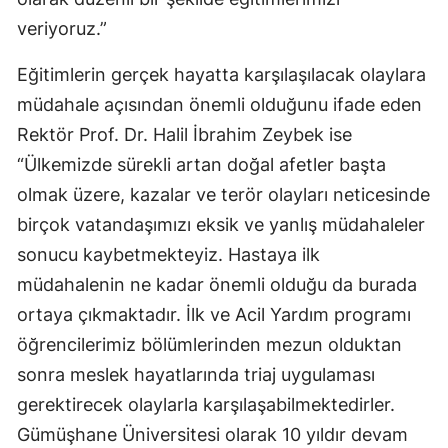
veriyoruz.”
Samsun
Eğitimlerin gerçek hayatta karşılaşılacak olaylara
Siirt
müdahale açısından önemli olduğunu ifade eden
Sinop
Rektör Prof. Dr. Halil İbrahim Zeybek ise
Sivas
“Ülkemizde sürekli artan doğal afetler başta
olmak üzere, kazalar ve terör olayları neticesinde
Tekirdağ
birçok vatandaşımızı eksik ve yanlış müdahaleler
Tokat
sonucu kaybetmekteyiz. Hastaya ilk
Trabzon
müdahalenin ne kadar önemli olduğu da burada
ortaya çıkmaktadır. İlk ve Acil Yardım programı
Tunceli
öğrencilerimiz bölümlerinden mezun olduktan
Şanlıurfa
sonra meslek hayatlarında triaj uygulaması
Uşak
gerektirecek olaylarla karşılaşabilmektedirler.
Gümüşhane Üniversitesi olarak 10 yıldır devam
Van