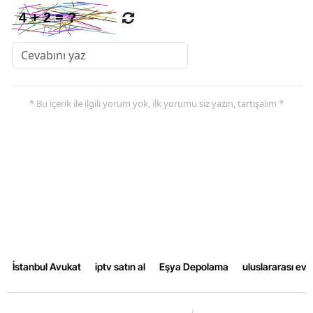
* Bu içerik ile ilgili yorum yok, ilk yorumu siz yazın, tartışalım *
İstanbul Avukat
iptv satın al
Eşya Depolama
uluslararası ev