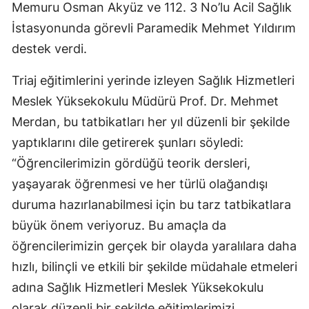
Memuru Osman Akyüz ve 112. 3 No’lu Acil Sağlık
Malatya
İstasyonunda görevli Paramedik Mehmet Yıldırım
destek verdi.
Manisa
Kahramanmaraş
Triaj eğitimlerini yerinde izleyen Sağlık Hizmetleri
Meslek Yüksekokulu Müdürü Prof. Dr. Mehmet
Mardin
Merdan, bu tatbikatları her yıl düzenli bir şekilde
Muğla
yaptıklarını dile getirerek şunları söyledi:
Muş
“Öğrencilerimizin gördüğü teorik dersleri,
yaşayarak öğrenmesi ve her türlü olağandışı
Nevşehir
duruma hazırlanabilmesi için bu tarz tatbikatlara
Niğde
büyük önem veriyoruz. Bu amaçla da
öğrencilerimizin gerçek bir olayda yaralılara daha
Ordu
hızlı, bilinçli ve etkili bir şekilde müdahale etmeleri
Rize
adına Sağlık Hizmetleri Meslek Yüksekokulu
Sakarya
olarak düzenli bir şekilde eğitimlerimizi