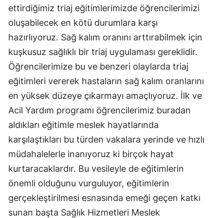
ettirdiğimiz triaj eğitimlerimizde öğrencilerimizi
Yozgat
oluşabilecek en kötü durumlara karşı
hazırlıyoruz. Sağ kalım oranını arttırabilmek için
Zonguldak
kuşkusuz sağlıklı bir triaj uygulaması gereklidir.
Aksaray
Öğrencilerimize bu ve benzeri olaylarda triaj
Bayburt
eğitimleri vererek hastaların sağ kalım oranlarını
en yüksek düzeye çıkarmayı amaçlıyoruz. İlk ve
Karaman
Acil Yardım programı öğrencilerimiz buradan
Kırıkkale
aldıkları eğitimle meslek hayatlarında
Batman
karşılaştıkları bu türden vakalara yerinde ve hızlı
müdahalelerle inanıyoruz ki birçok hayat
Şırnak
kurtaracaklardır. Bu vesileyle de eğitimlerin
Bartın
önemli olduğunu vurguluyor, eğitimlerin
Ardahan
gerçekleştirilmesi esnasında emeği geçen katkı
sunan başta Sağlık Hizmetleri Meslek
Iğdır