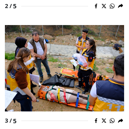
5
2 /
5
3 /