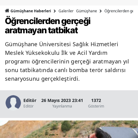
Bilecik
Galeriler
Gümüşhane
Öğrencilerden gerç
Gümüşhane Haberleri
Öğrencilerden gerçeği
Bingöl
aratmayan tatbikat
Bitlis
Gümüşhane Üniversitesi Sağlık Hizmetleri
Bolu
Meslek Yüksekokulu İlk ve Acil Yardım
Burdur
programı öğrencilerinin gerçeği aratmayan yıl
sonu tatbikatında canlı bomba terör saldırısı
Bursa
senaryosunu gerçekleştirdi.
Çanakkale
Çankırı
Editör
26 Mayıs 2023 23:41
1372
Editör
Yayınlanma
Gösterim
Çorum
Denizli
Diyarbakır