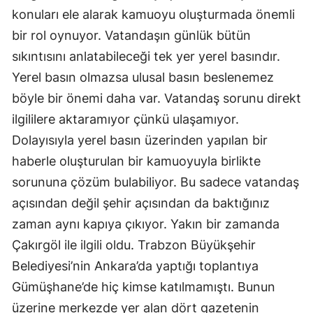
konuları ele alarak kamuoyu oluşturmada önemli
Yalova
bir rol oynuyor. Vatandaşın günlük bütün
sıkıntısını anlatabileceği tek yer yerel basındır.
Karabük
Yerel basın olmazsa ulusal basın beslenemez
Kilis
böyle bir önemi daha var. Vatandaş sorunu direkt
Osmaniye
ilgililere aktaramıyor çünkü ulaşamıyor.
Dolayısıyla yerel basın üzerinden yapılan bir
Düzce
haberle oluşturulan bir kamuoyuyla birlikte
sorununa çözüm bulabiliyor. Bu sadece vatandaş
açısından değil şehir açısından da baktığınız
zaman aynı kapıya çıkıyor. Yakın bir zamanda
Çakırgöl ile ilgili oldu. Trabzon Büyükşehir
Belediyesi’nin Ankara’da yaptığı toplantıya
Gümüşhane’de hiç kimse katılmamıştı. Bunun
üzerine merkezde yer alan dört gazetenin