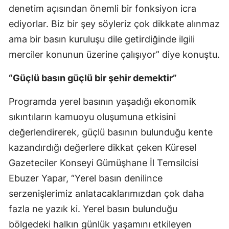
denetim açısından önemli bir fonksiyon icra
Yozgat
ediyorlar. Biz bir şey söyleriz çok dikkate alınmaz
ama bir basın kuruluşu dile getirdiğinde ilgili
Zonguldak
merciler konunun üzerine çalışıyor” diye konuştu.
Aksaray
“Güçlü basın güçlü bir şehir demektir”
Bayburt
Programda yerel basının yaşadığı ekonomik
Karaman
sıkıntıların kamuoyu oluşumuna etkisini
Kırıkkale
değerlendirerek, güçlü basının bulunduğu kente
Batman
kazandırdığı değerlere dikkat çeken Küresel
Gazeteciler Konseyi Gümüşhane İl Temsilcisi
Şırnak
Ebuzer Yapar, “Yerel basın denilince
Bartın
serzenişlerimiz anlatacaklarımızdan çok daha
Ardahan
fazla ne yazık ki. Yerel basın bulunduğu
bölgedeki halkın günlük yaşamını etkileyen
Iğdır