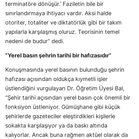
terminatöre dönüşür.’ Faziletin bile bir
Samsun
sınırlandırmaya ihtiyacı vardır. Aksi halde
otoriter, totaliter ve diktatörlük gibi bir takım
Siirt
yapılarla karşılaşmış oluruz. Teorisinin temel
Sinop
nedeni de budur” dedi.
Sivas
“Yerel basın şehrin tarihi bir hafızasıdır”
Tekirdağ
Konuşmasında yerel basının bulunduğu şehrin
Tokat
hafızası açısından oldukça kıymetli işler
Trabzon
üstlendiğini vurgulayan Dr. Öğretim Üyesi Bal,
“Şehir tarihi açısından yerel basın çok önemli bir
Tunceli
fonksiyon üstleniyor. Gümüşhane gibi küçük
Şanlıurfa
şehirlerde gazeteciler eleştirdikleri kişilerle
Uşak
sokakta karşılaşıyor ya da baskı altında
kalıyorlar. Ancak buna rağmen aktüel olarak da
Van