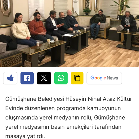
Edirne
Elazığ
Erzincan
Erzurum
Eskişehir
Gaziantep
Giresun
Gümüşhane
Gümüşhane Belediyesi Hüseyin Nihal Atsız Kültür
Evinde düzenlenen programda kamuoyunun
Hakkari
oluşmasında yerel medyanın rolü, Gümüşhane
Hatay
yerel medyasının basın emekçileri tarafından
Isparta
masaya yatırdı.