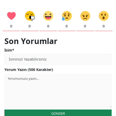
0
0
0
0
0
0
Son Yorumlar
İsim*
Yorum Yazın (500 Karakter)
GÖNDER