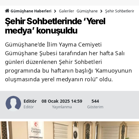
Bilecik
Galeriler
Gümüşhane
Şehir Sohbetlerinde
Gümüşhane Haberleri
Şehir Sohbetlerinde ‘Yerel
Bingöl
medya’ konuşuldu
Bitlis
Gümüşhane’de İlim Yayma Cemiyeti
Bolu
Gümüşhane Şubesi tarafından her hafta Salı
Burdur
günleri düzenlenen Şehir Sohbetleri
programında bu haftanın başlığı ‘Kamuoyunun
Bursa
oluşmasında yerel medyanın rolü” oldu.
Çanakkale
Çankırı
Editör
08 Ocak 2025 14:59
544
Editör
Yayınlanma
Gösterim
Çorum
Denizli
Diyarbakır