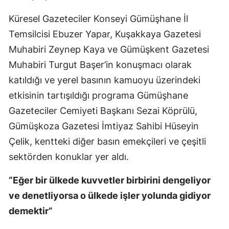
Mersin
Küresel Gazeteciler Konseyi Gümüşhane İl
Temsilcisi Ebuzer Yapar, Kuşakkaya Gazetesi
İstanbul
Muhabiri Zeynep Kaya ve Gümüşkent Gazetesi
İzmir
Muhabiri Turgut Başer’in konuşmacı olarak
Kars
katıldığı ve yerel basının kamuoyu üzerindeki
etkisinin tartışıldığı programa Gümüşhane
Kastamonu
Gazeteciler Cemiyeti Başkanı Sezai Köprülü,
Kayseri
Gümüşkoza Gazetesi İmtiyaz Sahibi Hüseyin
Kırklareli
Çelik, kentteki diğer basın emekçileri ve çeşitli
sektörden konuklar yer aldı.
Kırşehir
“Eğer bir ülkede kuvvetler birbirini dengeliyor
Kocaeli
ve denetliyorsa o ülkede işler yolunda gidiyor
Konya
demektir”
Kütahya