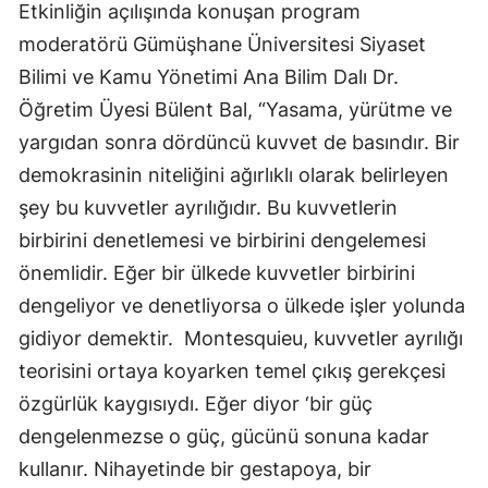
Etkinliğin açılışında konuşan program
Malatya
moderatörü Gümüşhane Üniversitesi Siyaset
Bilimi ve Kamu Yönetimi Ana Bilim Dalı Dr.
Manisa
Öğretim Üyesi Bülent Bal, “Yasama, yürütme ve
Kahramanmaraş
yargıdan sonra dördüncü kuvvet de basındır. Bir
Mardin
demokrasinin niteliğini ağırlıklı olarak belirleyen
şey bu kuvvetler ayrılığıdır. Bu kuvvetlerin
Muğla
birbirini denetlemesi ve birbirini dengelemesi
Muş
önemlidir. Eğer bir ülkede kuvvetler birbirini
Nevşehir
dengeliyor ve denetliyorsa o ülkede işler yolunda
gidiyor demektir. Montesquieu, kuvvetler ayrılığı
Niğde
teorisini ortaya koyarken temel çıkış gerekçesi
Ordu
özgürlük kaygısıydı. Eğer diyor ‘bir güç
Rize
dengelenmezse o güç, gücünü sonuna kadar
kullanır. Nihayetinde bir gestapoya, bir
Sakarya