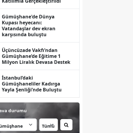
Katılımla Gerçekleştirildi
Gümüşhane'de Dünya
Kupası heyecanı:
Vatandaşlar dev ekran
karşısında buluştu
Üçüncüzade Vakfı’ndan
Gümüşhane’de Eğitime 1
Milyon Liralık Devasa Destek
İstanbul’daki
Gümüşhaneliler Kadırga
Yayla Şenliği’nde Buluştu
ava durumu
İlçe: