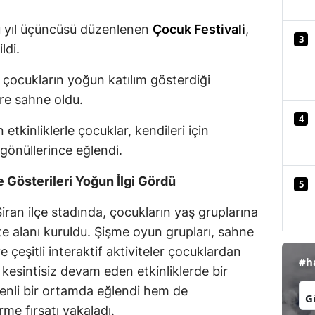
Mersin
 yıl üçüncüsü düzenlenen
Çocuk Festivali
,
3
İstanbul
ldi.
İzmir
 çocukların yoğun katılım gösterdiği
re sahne oldu.
Kars
4
tkinliklerle çocuklar, kendileri için
Kastamonu
gönüllerince eğlendi.
Kayseri
 Gösterileri Yoğun İlgi Gördü
5
Kırklareli
iran ilçe stadında, çocukların yaş gruplarına
Kırşehir
te alanı kuruldu. Şişme oyun grupları, sahne
Kocaeli
e çeşitli interaktif aktiviteler çocuklardan
#h
kesintisiz devam eden etkinliklerde bir
Konya
İl:
enli bir ortamda eğlendi hem de
Kütahya
rme fırsatı yakaladı.