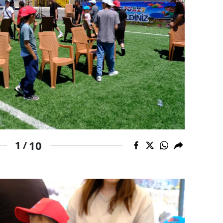
Yozgat
Zonguldak
Aksaray
Bayburt
Karaman
Kırıkkale
Batman
10
1 /
Şırnak
Bartın
Ardahan
Iğdır