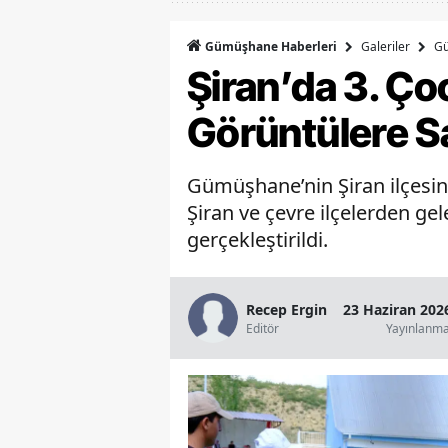
Galeriler
G
Gümüşhane Haberleri
Şiran’da 3. Ço
Görüntülere S
Gümüşhane’nin Şiran ilçesind
Şiran ve çevre ilçelerden ge
gerçekleştirildi.
Recep Ergin
23 Haziran 202
Editör
Yayınlanm