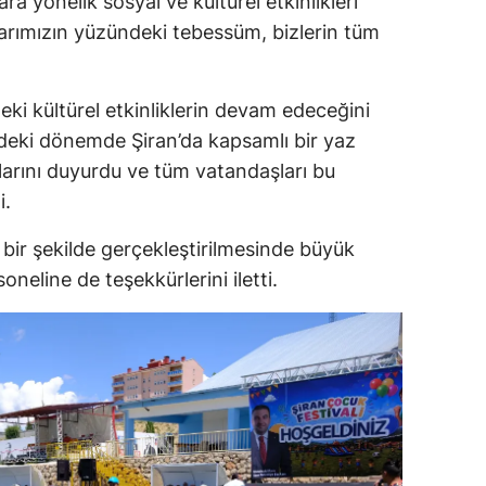
ra yönelik sosyal ve kültürel etkinlikleri
arımızın yüzündeki tebessüm, bizlerin tüm
Samsun
Siirt
i kültürel etkinliklerin devam edeceğini
Sinop
eki dönemde Şiran’da kapsamlı bir yaz
Sivas
klarını duyurdu ve tüm vatandaşları bu
i.
Tekirdağ
ı bir şekilde gerçekleştirilmesinde büyük
Tokat
eline de teşekkürlerini iletti.
Trabzon
Tunceli
Şanlıurfa
Uşak
Van