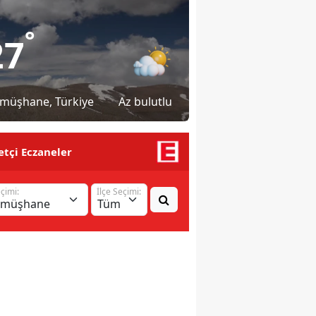
°
27
müşhane
, Türkiye
Az bulutlu
tçi Eczaneler
eçimi:
İlçe Seçimi: