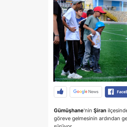
Face
Gümüşhane
'nin
Şiran
ilçesind
göreve gelmesinin ardından gel
sürüyor.