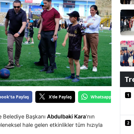
Edirne
Elazığ
Erzincan
Erzurum
Eskişehir
Gaziantep
Tr
Giresun
Gümüşhane
1
book'ta Paylaş
X'de Paylaş
Whatsapp'tan Gönde
Hakkari
e Belediye Başkanı
Abdulbaki Kara
'nın
Hatay
2
eneksel hale gelen etkinlikler tüm hızıyla
Isparta