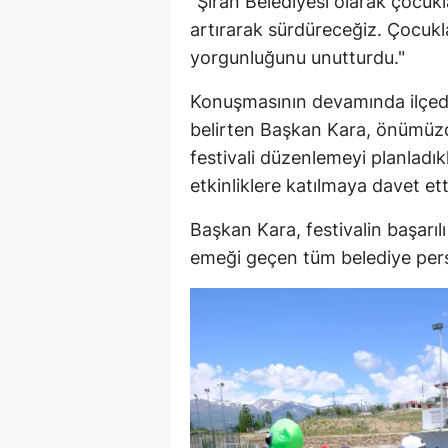
"Şiran Belediyesi olarak çocukla
artırarak sürdüreceğiz. Çocukl
yorgunluğunu unutturdu."
Konuşmasının devamında ilçedek
belirten Başkan Kara, önümüzd
festivali düzenlemeyi planladı
etkinliklere katılmaya davet ett
Başkan Kara, festivalin başarıl
emeği geçen tüm belediye person