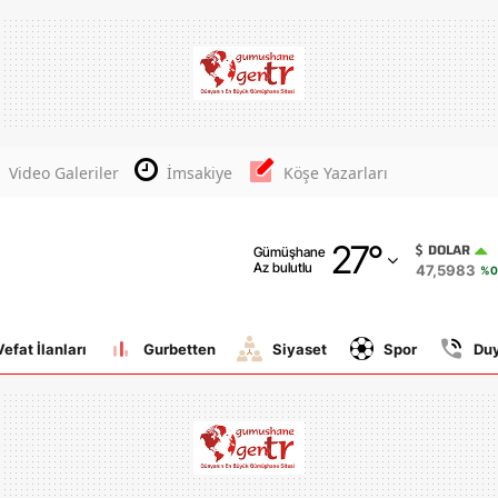
Adana
Adıyaman
Afyonkarahisar
Video Galeriler
İmsakiye
Köşe Yazarları
Ağrı
27
°
Amasya
DOLAR
Gümüşhane
Az bulutlu
47,5983
%0
Ankara
Antalya
Vefat İlanları
Gurbetten
Siyaset
Spor
Du
Artvin
Aydın
Balıkesir