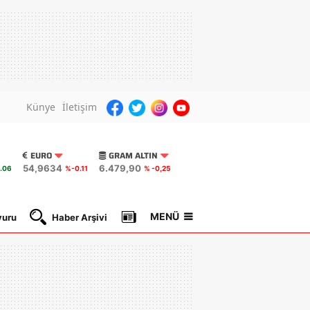
Künye
İletişim
EURO
GRAM ALTIN
54,9634
6.479,90
.06
%-0.11
% -0,25
MENÜ
yuru
Haber Arşivi
Gazete Manşetleri
Nöbetçi Ec