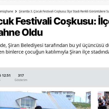
Bilecik
ümüşhane
Şiran’da 3. Çocuk Festivali Coşkusu: İlçe Stadı Renkli Görüntülere 
Bingöl
cuk Festivali Coşkusu: İlç
Bitlis
ahne Oldu
Bolu
e, Şiran Belediyesi tarafından bu yıl üçüncüsü d
Burdur
len binlerce çocuğun katılımıyla Şiran ilçe stadın
Bursa
Çanakkale
Çankırı
6 12:51
317
a
Gösterim
Çorum
Denizli
Diyarbakır