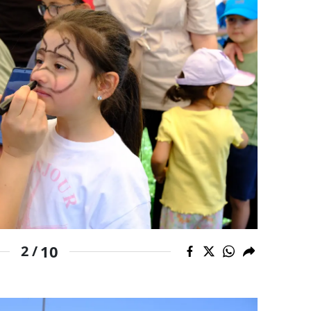
Yalova
Karabük
Kilis
Osmaniye
Düzce
10
2 /