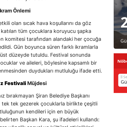
Malatya
İkram Önlemi
Manisa
etkili olan sıcak hava koşullarını da göz
 katılan tüm çocuklara koruyucu şapka
Kahramanmaraş
on komitesi tarafından alandaki her çocuğa
Gü
Mardin
ildi. Gün boyunca süren farklı ikramlarla
u üst düzeyde tutuldu. Festival sonunda
Muğla
Nöbe
ocuklar ve aileleri, böylesine kapsamlı bir
Muş
nmesinden duydukları mutluluğu ifade etti.
İl S
Nevşehir
z Festivali
Müjdesi
Niğde
lnız bırakmayan Şiran Belediye Başkanı
Ordu
tek tek gezerek çocuklarla birlikte çeşitli
luluğunun kendileri için en büyük
Rize
lirten Başkan Kara, şu ifadeleri kullandı:
Sakarya