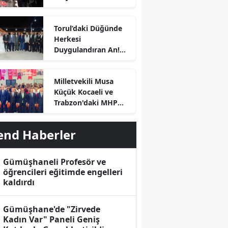
Döküldü
Torul’daki Düğünde
Herkesi
Duygulandıran An!
Başkan Özdemir
Kürsüye Bu Kez Kızı
Milletvekili Musa
İçin Çıktı
Küçük Kocaeli ve
Trabzon'daki MHP
İlçe Kongrelerinde
Divan Başkanlığı
end Haberler
Yaptı
Gümüşhaneli Profesör ve
r
öğrencileri eğitimde engelleri
kaldırdı
Gümüşhane'de "Zirvede
Kadın Var" Paneli Geniş