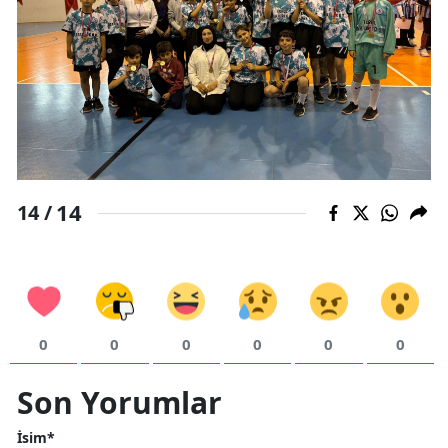
14
14 /
0
0
0
0
0
0
Son Yorumlar
İsim*