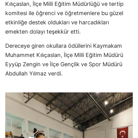
Kılıçaslan, İlçe Milli Eğitim Müdürlüğü ve tertip
Malatya
komitesi ile öğrenci ve öğretmenlere bu güzel
Manisa
etkinliğe destek oldukları ve harcadıkları
emekten dolayı teşekkür etti.
Kahramanmaraş
Dereceye giren okullara ödüllerini Kaymakam
Mardin
Muhammet Kılıçaslan, İlçe Milli Eğitim Müdürü
Muğla
Eyyüp Zengin ve İlçe Gençlik ve Spor Müdürü
Muş
Abdullah Yılmaz verdi.
Nevşehir
Niğde
Ordu
Rize
Sakarya