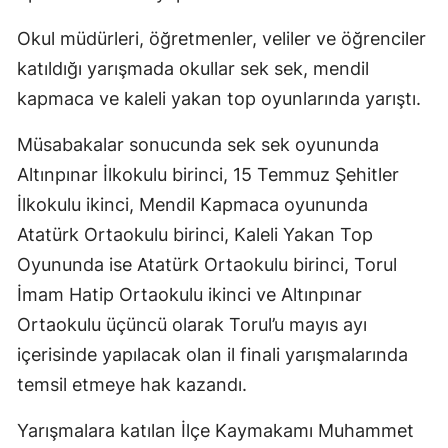
Mersin
Okul müdürleri, öğretmenler, veliler ve öğrenciler
katıldığı yarışmada okullar sek sek, mendil
İstanbul
kapmaca ve kaleli yakan top oyunlarında yarıştı.
İzmir
Müsabakalar sonucunda sek sek oyununda
Kars
Altınpınar İlkokulu birinci, 15 Temmuz Şehitler
Kastamonu
İlkokulu ikinci, Mendil Kapmaca oyununda
Kayseri
Atatürk Ortaokulu birinci, Kaleli Yakan Top
Oyununda ise Atatürk Ortaokulu birinci, Torul
Kırklareli
İmam Hatip Ortaokulu ikinci ve Altınpınar
Kırşehir
Ortaokulu üçüncü olarak Torul’u mayıs ayı
içerisinde yapılacak olan il finali yarışmalarında
Kocaeli
temsil etmeye hak kazandı.
Konya
Yarışmalara katılan İlçe Kaymakamı Muhammet
Kütahya