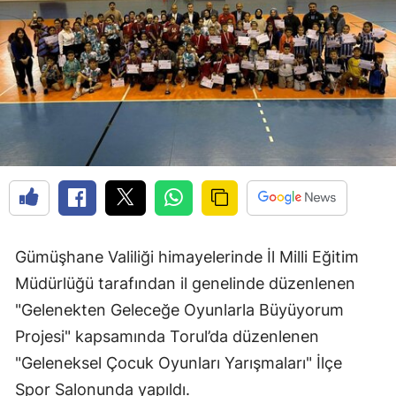
Edirne
Elazığ
Erzincan
Erzurum
Eskişehir
Gaziantep
Giresun
Gümüşhane Valiliği himayelerinde İl Milli Eğitim
Gümüşhane
Müdürlüğü tarafından il genelinde düzenlenen
"Gelenekten Geleceğe Oyunlarla Büyüyorum
Hakkari
Projesi" kapsamında Torul’da düzenlenen
Hatay
"Geleneksel Çocuk Oyunları Yarışmaları" İlçe
Isparta
Spor Salonunda yapıldı.