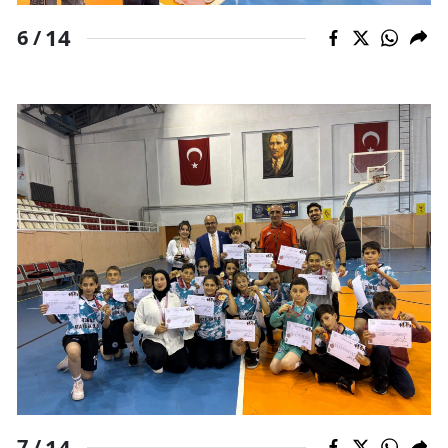
14
6 /
14
7 /