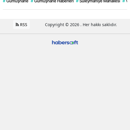
#
Gümüşhane
#
Gümüşhane Haberleri
#
Süleymaniye Mahallesi
#
Ve
RSS
Copyright © 2026 . Her hakkı saklıdır.