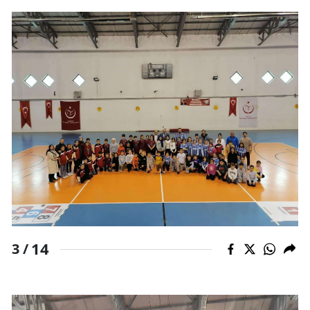
Yalova
Karabük
Kilis
Osmaniye
Düzce
14
3 /