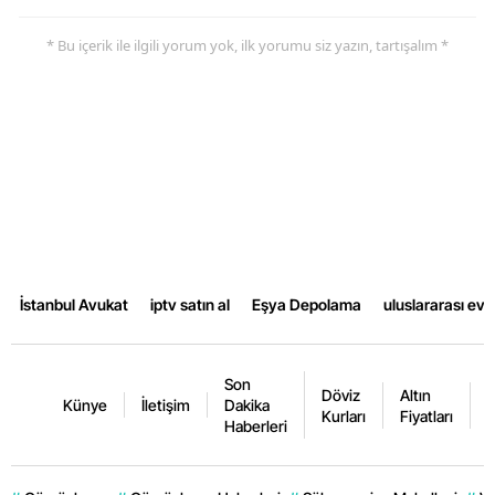
* Bu içerik ile ilgili yorum yok, ilk yorumu siz yazın, tartışalım *
İstanbul Avukat
iptv satın al
Eşya Depolama
uluslararası ev
Son
Döviz
Altın
K
Künye
İletişim
Dakika
Kurları
Fiyatları
F
Haberleri