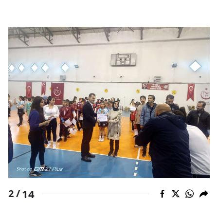
Yozgat
Zonguldak
Aksaray
Bayburt
Karaman
Kırıkkale
Batman
Şırnak
Bartın
14
2 /
Ardahan
Iğdır