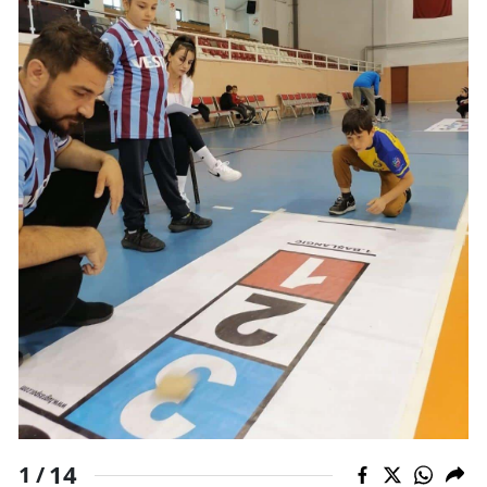
Samsun
Siirt
Sinop
Sivas
Tekirdağ
Tokat
Trabzon
Tunceli
Şanlıurfa
Uşak
14
1 /
Van