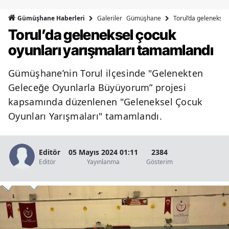
Bilecik
Galeriler
Gümüşhane
Torul’da geleneksel
Gümüşhane Haberleri
Torul’da geleneksel çocuk
Bingöl
oyunları yarışmaları tamamlandı
Bitlis
Gümüşhane’nin Torul ilçesinde "Gelenekten
Bolu
Geleceğe Oyunlarla Büyüyorum” projesi
Burdur
kapsamında düzenlenen "Geleneksel Çocuk
Oyunları Yarışmaları" tamamlandı.
Bursa
Çanakkale
Editör
05 Mayıs 2024 01:11
2384
Çankırı
Editör
Yayınlanma
Gösterim
Çorum
Denizli
Diyarbakır