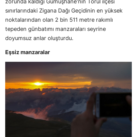
zorunda kaldığı Gümüşhane'nin Torul ilçesi
Mersin
sınırlarındaki Zigana Dağı Geçidinin en yüksek
noktalarından olan 2 bin 511 metre rakımlı
İstanbul
tepeden günbatımı manzaraları seyrine
İzmir
doyumsuz anlar oluşturdu.
Kars
Eşsiz manzaralar
Kastamonu
Kayseri
Kırklareli
Kırşehir
Kocaeli
Konya
Kütahya