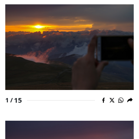
Yalova
Karabük
Kilis
Osmaniye
Düzce
15
1 /