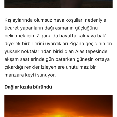
Malatya
Manisa
Kış aylarında olumsuz hava koşulları nedeniyle
ticaret yapanların dağı aşmanın güçlüğünü
Kahramanmaraş
belirtmek için ‘Zigana'da hayatta kalmaya bak’
Mardin
diyerek birbirlerini uyardıkları Zigana geçidinin en
Muğla
yüksek noktalarından birisi olan Alas tepesinde
akşam saatlerinde gün batarken güneşin ortaya
Muş
çıkardığı renkler izleyenlere unutulmaz bir
Nevşehir
manzara keyfi sunuyor.
Niğde
Dağlar kızıla büründü
Ordu
Rize
Sakarya