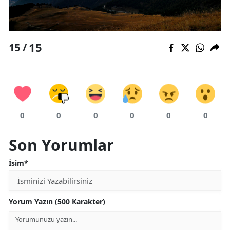
15
15 /
0
0
0
0
0
0
Son Yorumlar
İsim*
Yorum Yazın (500 Karakter)