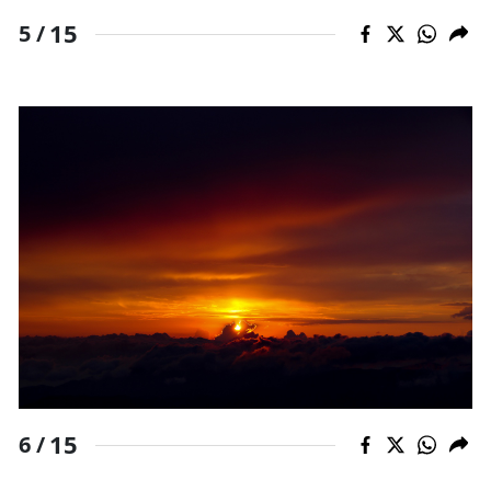
15
5 /
15
6 /