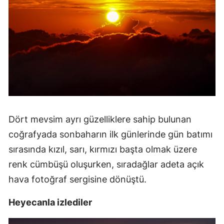
Samsun
Siirt
Sinop
Sivas
Tekirdağ
Dört mevsim ayrı güzelliklere sahip bulunan
Tokat
coğrafyada sonbaharın ilk günlerinde gün batımı
Trabzon
sırasında kızıl, sarı, kırmızı başta olmak üzere
Tunceli
renk cümbüşü oluşurken, sıradağlar adeta açık
hava fotoğraf sergisine dönüştü.
Şanlıurfa
Uşak
Heyecanla izlediler
Van