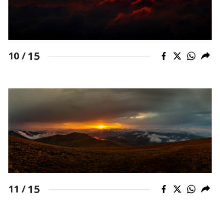
15
10 /
15
11 /