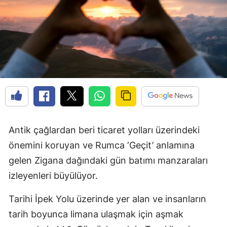
Edirne
Elazığ
Erzincan
Erzurum
Eskişehir
Gaziantep
Antik çağlardan beri ticaret yolları üzerindeki
Giresun
önemini koruyan ve Rumca ‘Geçit’ anlamına
Gümüşhane
gelen Zigana dağındaki gün batımı manzaraları
izleyenleri büyülüyor.
Hakkari
Tarihi İpek Yolu üzerinde yer alan ve insanların
Hatay
tarih boyunca limana ulaşmak için aşmak
Isparta