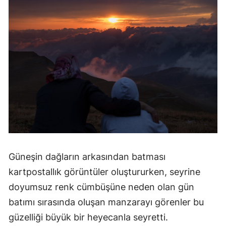
Yozgat
Zonguldak
Aksaray
Bayburt
Karaman
Kırıkkale
Batman
Güneşin dağların arkasından batması
Şırnak
kartpostallık görüntüler oluştururken, seyrine
Bartın
doyumsuz renk cümbüşüne neden olan gün
batımı sırasında oluşan manzarayı görenler bu
Ardahan
güzelliği büyük bir heyecanla seyretti.
Iğdır