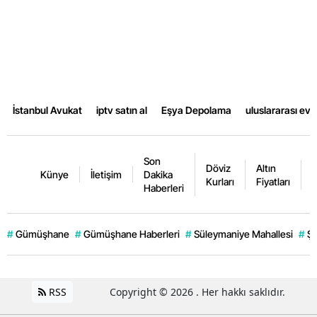
İstanbul Avukat
iptv satın al
Eşya Depolama
uluslararası ev
Son
Döviz
Altın
K
Künye
İletişim
Dakika
Kurları
Fiyatları
F
Haberleri
#
Gümüşhane
#
Gümüşhane Haberleri
#
Süleymaniye Mahallesi
#
Şi
RSS
Copyright © 2026 . Her hakkı saklıdır.