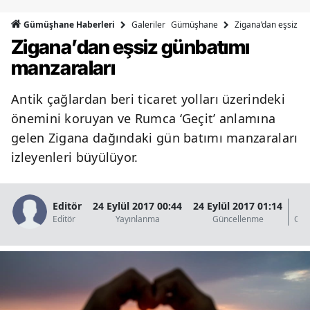
Bilecik
Galeriler
Gümüşhane
Zigana’dan eşsiz g
Gümüşhane Haberleri
Zigana’dan eşsiz günbatımı
Bingöl
manzaraları
Bitlis
Antik çağlardan beri ticaret yolları üzerindeki
Bolu
önemini koruyan ve Rumca ‘Geçit’ anlamına
Burdur
gelen Zigana dağındaki gün batımı manzaraları
izleyenleri büyülüyor.
Bursa
Çanakkale
Editör
24 Eylül 2017 00:44
24 Eylül 2017 01:14
1
Çankırı
Editör
Yayınlanma
Güncellenme
Gös
Çorum
Denizli
Diyarbakır