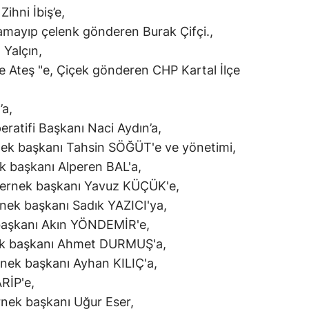
ihni İbiş’e,
Yozgat
lamayıp çelenk gönderen Burak Çifçi.,
 Yalçın,
Zonguldak
e Ateş "e, Çiçek gönderen CHP Kartal İlçe
Aksaray
a,
Bayburt
eratifi Başkanı Naci Aydın’a,
Karaman
nek başkanı Tahsin SÖĞÜT'e ve yönetimi,
k başkanı Alperen BAL'a,
Kırıkkale
dernek başkanı Yavuz KÜÇÜK'e,
Batman
ek başkanı Sadık YAZICI'ya,
Şırnak
 başkanı Akın YÖNDEMİR'e,
ek başkanı Ahmet DURMUŞ'a,
Bartın
rnek başkanı Ayhan KILIÇ'a,
Ardahan
RİP'e,
rnek başkanı Uğur Eser,
Iğdır