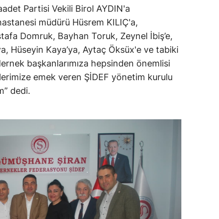
det Partisi Vekili Birol AYDIN'a
Yalova
hastanesi müdürü Hüsrem KILIÇ'a,
stafa Domruk, Bayhan Toruk, Zeynel İbiş’e,
Karabük
a, Hüseyin Kaya’ya, Aytaç Öksüx'e ve tabiki
Kilis
 dernek başkanlarımıza hepsinden önemlisi
lerimize emek veren ŞİDEF yönetim kurulu
Osmaniye
m” dedi.
Düzce