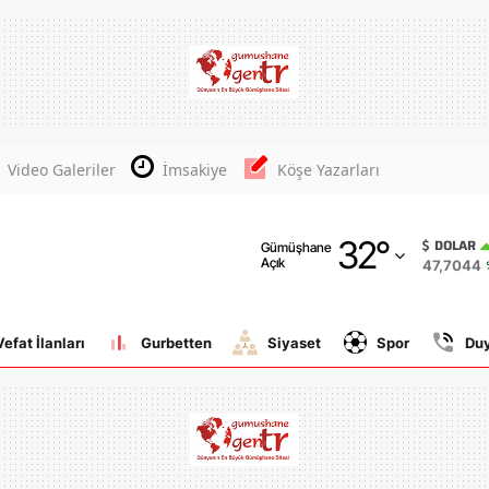
Adana
Adıyaman
Afyonkarahisar
Video Galeriler
İmsakiye
Köşe Yazarları
Ağrı
32
°
Amasya
DOLAR
Gümüşhane
Açık
47,7044
Ankara
Antalya
Vefat İlanları
Gurbetten
Siyaset
Spor
Du
Artvin
Aydın
Balıkesir