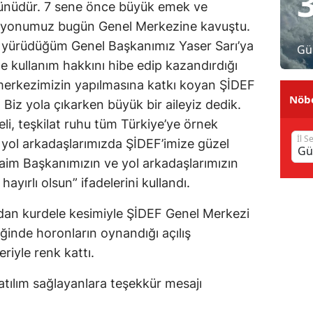
günüdür. 7 sene önce büyük emek ve
Malatya
syonumuz bugün Genel Merkezine kavuştu.
 yürüdüğüm Genel Başkanımız Yaser Sarı’ya
Gü
Manisa
e kullanım hakkını hibe edip kazandırdığı
Kahramanmaraş
 merkezimizin yapılmasına katkı koyan ŞİDEF
Nöbe
Biz yola çıkarken büyük bir aileyiz dedik.
Mardin
, teşkilat ruhu tüm Türkiye’ye örnek
Muğla
İl S
 yol arkadaşlarımızda ŞİDEF’imize güzel
aim Başkanımızın ve yol arkadaşlarımızın
Muş
yırlı olsun” ifadelerini kullandı.
Nevşehir
dan kurdele kesimiyle ŞİDEF Genel Merkezi
Niğde
iğinde horonların oynandığı açılış
Ordu
riyle renk kattı.
Rize
tılım sağlayanlara teşekkür mesajı
Sakarya