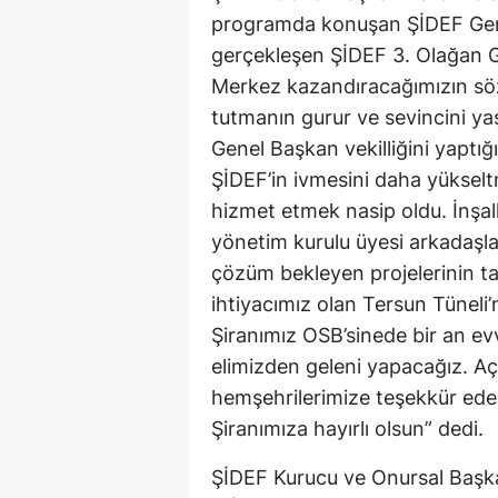
programda konuşan ŞİDEF Genel
gerçekleşen ŞİDEF 3. Olağan G
Merkez kazandıracağımızın sö
tutmanın gurur ve sevincini y
Genel Başkan vekilliğini yaptı
ŞİDEF’in ivmesini daha yüksel
hizmet etmek nasip oldu. İnşal
yönetim kurulu üyesi arkadaşlar
çözüm bekleyen projelerinin ta
ihtiyacımız olan Tersun Tüneli’
Şiranımız OSB’sinede bir an ev
elimizden geleni yapacağız. Açı
hemşehrilerimize teşekkür ed
Şiranımıza hayırlı olsun” dedi.
ŞİDEF Kurucu ve Onursal Başk