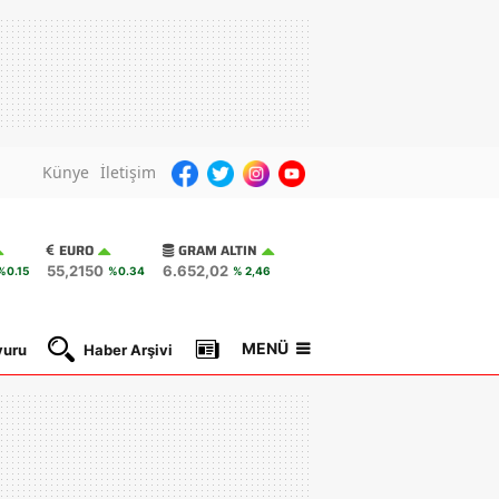
Künye
İletişim
EURO
GRAM ALTIN
55,2150
6.652,02
%0.15
%0.34
% 2,46
MENÜ
yuru
Haber Arşivi
Gazete Manşetleri
Nöbetçi Ec