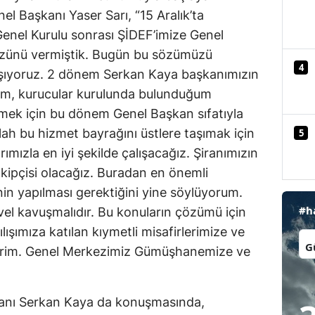
 Başkanı Yaser Sarı, “15 Aralık’ta
Mersin
enel Kurulu sonrası ŞİDEF’imize Genel
İstanbul
zünü vermiştik. Bugün bu sözümüzü
4
aşıyoruz. 2 dönem Serkan Kaya başkanımızın
İzmir
ğım, kurucular kurulunda bulunduğum
Kars
tmek için bu dönem Genel Başkan sıfatıyla
lah bu hizmet bayrağını üstlere taşımak için
5
Kastamonu
ımızla en iyi şekilde çalışacağız. Şiranımızın
Kayseri
kipçisi olacağız. Buradan en önemli
nin yapılması gerektiğini yine söylüyorum.
Kırklareli
#h
vel kavuşmalıdır. Bu konuların çözümü için
Kırşehir
lışımıza katılan kıymetli misafirlerimize ve
İl:
Kocaeli
erim. Genel Merkezimiz Gümüşhanemize ve
Konya
anı Serkan Kaya da konuşmasında,
Kütahya