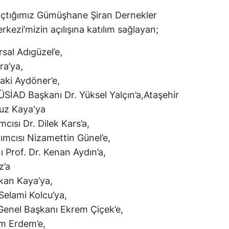
 açtığımız Gümüşhane Şiran Dernekler
Samsun
ezi’mizin açılışına katılım sağlayan;
Siirt
sal Adıgüzel’e,
Sinop
ra’ya,
Sivas
aki Aydöner’e,
SİAD Başkanı Dr. Yüksel Yalçın’a,Ataşehir
Tekirdağ
ğuz Kaya'ya
Tokat
cısı Dr. Dilek Kars’a,
ımcısı Nizamettin Günel’e,
Trabzon
ı Prof. Dr. Kenan Aydın’a,
Tunceli
z’a
kan Kaya’ya,
Şanlıurfa
elami Kolcu’ya,
Uşak
Genel Başkanı Ekrem Çiçek’e,
m Erdem’e,
Van