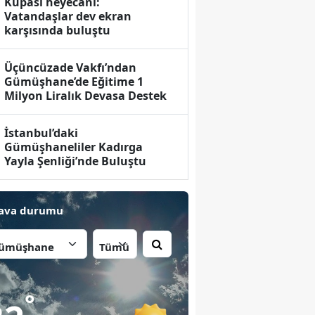
Kupası heyecanı:
Vatandaşlar dev ekran
karşısında buluştu
Üçüncüzade Vakfı’ndan
Gümüşhane’de Eğitime 1
Milyon Liralık Devasa Destek
İstanbul’daki
Gümüşhaneliler Kadırga
Yayla Şenliği’nde Buluştu
ava durumu
İlçe:
°