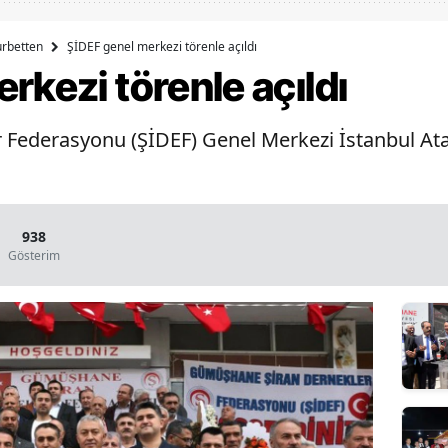
Bilecik
rbetten
ŞİDEF genel merkezi törenle açıldı
Bingöl
rkezi törenle açıldı
Bitlis
ederasyonu (ŞİDEF) Genel Merkezi İstanbul Ataş
Bolu
Burdur
Bursa
938
Gösterim
Çanakkale
Çankırı
Çorum
Denizli
Diyarbakır