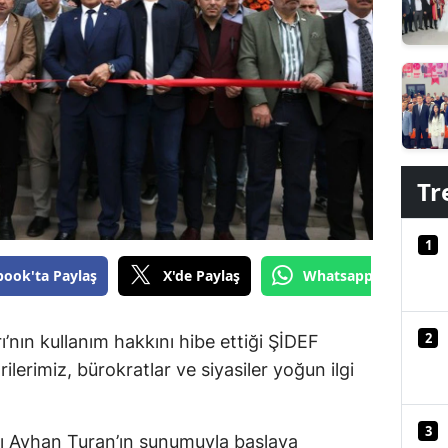
Edirne
Elazığ
Erzincan
Erzurum
Tr
Eskişehir
Gaziantep
1
Giresun
book'ta Paylaş
X'de Paylaş
Whatsapp'tan Gönde
Gümüşhane
2
’nın kullanım hakkını hibe ettiği ŞİDEF
Hakkari
lerimiz, bürokratlar ve siyasiler yoğun ilgi
Hatay
3
Isparta
ı Ayhan Turan’ın sunumuyla başlaya