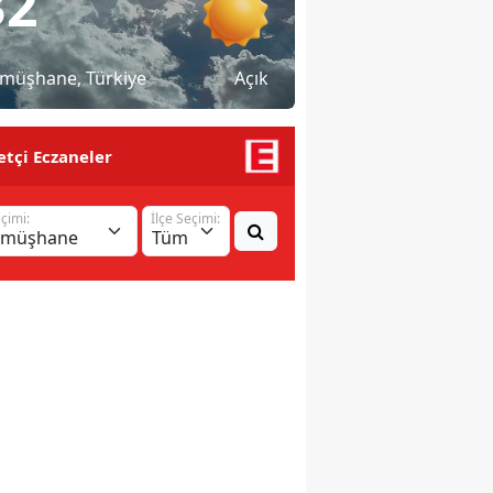
32
müşhane
, Türkiye
Açık
tçi Eczaneler
eçimi:
İlçe Seçimi: