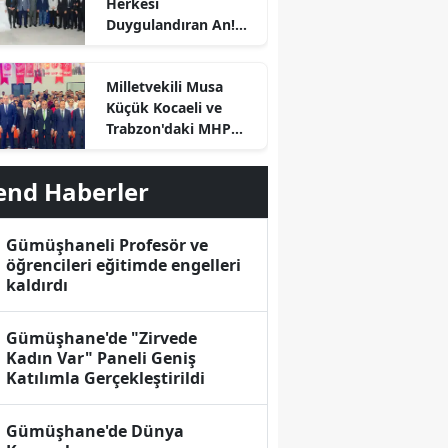
Herkesi
Duygulandıran An!
Başkan Özdemir
Kürsüye Bu Kez Kızı
Milletvekili Musa
İçin Çıktı
Küçük Kocaeli ve
Trabzon'daki MHP
İlçe Kongrelerinde
Divan Başkanlığı
end Haberler
Yaptı
Gümüşhaneli Profesör ve
öğrencileri eğitimde engelleri
r
kaldırdı
Gümüşhane'de "Zirvede
Kadın Var" Paneli Geniş
Katılımla Gerçekleştirildi
Gümüşhane'de Dünya