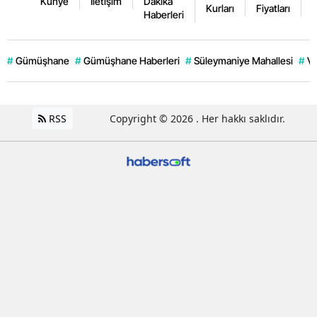
Künye
İletişim
Dakika
Kurları
Fiyatları
F
Haberleri
#
Gümüşhane
#
Gümüşhane Haberleri
#
Süleymaniye Mahallesi
#
Ve
RSS
Copyright © 2026 . Her hakkı saklıdır.