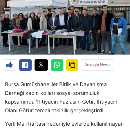
Edirne
Elazığ
Erzincan
Erzurum
Eskişehir
Gaziantep
Giresun
Bursa Gümüşhaneliler Birlik ve Dayanışma
Gümüşhane
Derneği kadın kolları sosyal sorumluluk
kapsamında ‘İhtiyacın Fazlasını Getir, İhtiyacın
Hakkari
Olanı Götür’ temalı etkinlik gerçekleştirdi.
Hatay
Yerli Malı haftası nedeniyle evlerde kullanılmayan
Isparta