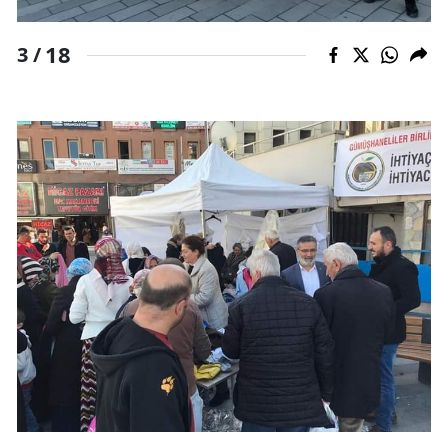
Yalova
18
3 /
Karabük
Kilis
Osmaniye
Düzce