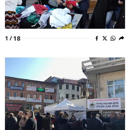
Samsun
Siirt
Sinop
18
1 /
Sivas
Tekirdağ
Tokat
Trabzon
Tunceli
Şanlıurfa
Uşak
Van