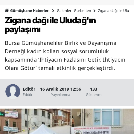
Bilecik
Galeriler
Gurbetten
Zigana dağı ile Uluda
Gümüşhane Haberleri
Zigana dağı ile Uludağ'ın
Bingöl
paylaşımı
Bitlis
Bursa Gümüşhaneliler Birlik ve Dayanışma
Bolu
Derneği kadın kolları sosyal sorumluluk
Burdur
kapsamında ‘İhtiyacın Fazlasını Getir, İhtiyacın
Olanı Götür’ temalı etkinlik gerçekleştirdi.
Bursa
Çanakkale
Editör
16 Aralık 2019 12:56
133
Çankırı
Editör
Yayınlanma
Gösterim
Çorum
Denizli
Diyarbakır