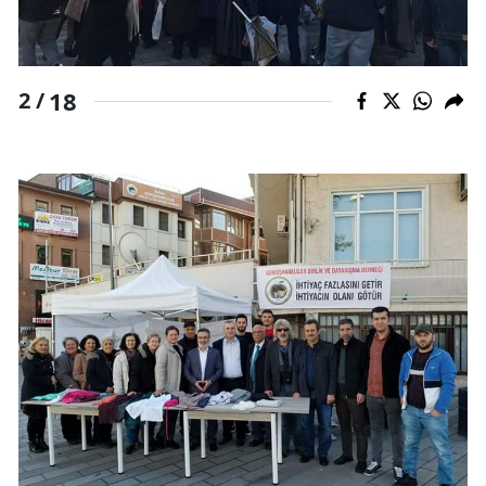
Yozgat
Zonguldak
18
2 /
Aksaray
Bayburt
Karaman
Kırıkkale
Batman
Şırnak
Bartın
Ardahan
Iğdır