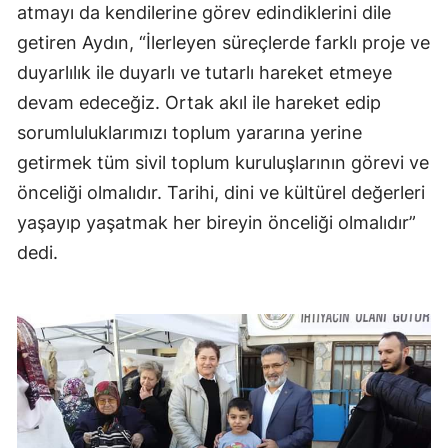
atmayı da kendilerine görev edindiklerini dile
Malatya
getiren Aydın, “İlerleyen süreçlerde farklı proje ve
Manisa
duyarlılık ile duyarlı ve tutarlı hareket etmeye
devam edeceğiz. Ortak akıl ile hareket edip
Kahramanmaraş
sorumluluklarımızı toplum yararına yerine
Mardin
getirmek tüm sivil toplum kuruluşlarının görevi ve
önceliği olmalıdır. Tarihi, dini ve kültürel değerleri
Muğla
yaşayıp yaşatmak her bireyin önceliği olmalıdır”
Muş
dedi.
Nevşehir
Niğde
Ordu
Rize
Sakarya