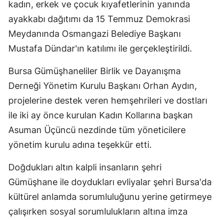
kadın, erkek ve çocuk kıyafetlerinin yanında
Mersin
ayakkabı dağıtımı da 15 Temmuz Demokrasi
Meydanında Osmangazi Belediye Başkanı
İstanbul
Mustafa Dündar'ın katılımı ile gerçekleştirildi.
İzmir
Bursa Gümüşhaneliler Birlik ve Dayanışma
Kars
Derneği Yönetim Kurulu Başkanı Orhan Aydın,
Kastamonu
projelerine destek veren hemşehrileri ve dostları
Kayseri
ile iki ay önce kurulan Kadın Kollarına başkan
Asuman Üçüncü nezdinde tüm yöneticilere
Kırklareli
yönetim kurulu adına teşekkür etti.
Kırşehir
Doğdukları altın kalpli insanların şehri
Kocaeli
Gümüşhane ile doydukları evliyalar şehri Bursa'da
Konya
kültürel anlamda sorumluluğunu yerine getirmeye
çalışırken sosyal sorumlulukların altına imza
Kütahya