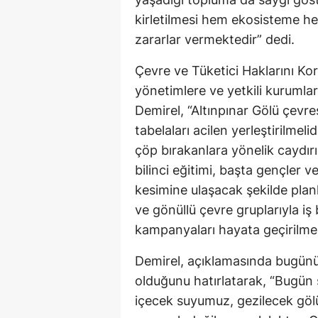
kirletilmesi hem ekosisteme h
zararlar vermektedir” dedi.
Çevre ve Tüketici Haklarını K
yönetimlere ve yetkili kurumla
Demirel, “Altınpınar Gölü çevres
tabelaları acilen yerleştirilmeli
çöp bırakanlara yönelik caydırı
bilinci eğitimi, başta gençler 
kesimine ulaşacak şekilde planl
ve gönüllü çevre gruplarıyla iş b
kampanyaları hayata geçirilmel
Demirel, açıklamasında bugünü
olduğunu hatırlatarak, “Bugün 
içecek suyumuz, gezilecek gö