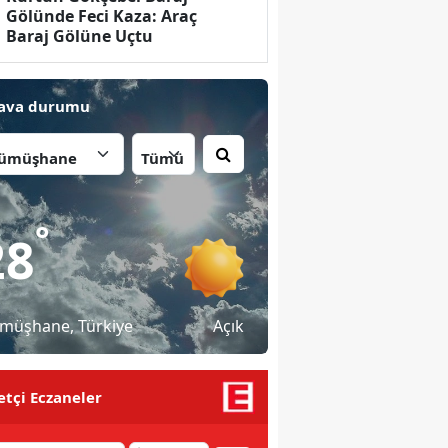
Gölünde Feci Kaza: Araç
Baraj Gölüne Uçtu
ava durumu
İlçe:
°
28
müşhane
, Türkiye
Açık
tçi Eczaneler