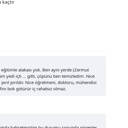
 kaçtır
Yalova
Karabük
Kilis
Osmaniye
Düzce
 eğitimle alakası yok. Ben aynı yerde (Zermut
 yedi içti ... gitti, çöpünü ben temizledim. Nice
pırıl pırıldır. Nice öğretmeni, doktoru, mühendisi
afını bok götürür iç rahatsız olmaz.
umda bahsetmiştim bu durumu sonunda görenler