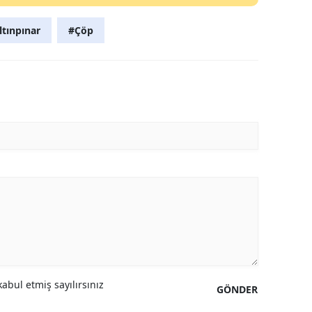
Yozgat
ltınpınar
#Çöp
Zonguldak
Aksaray
Bayburt
Karaman
Kırıkkale
Batman
Şırnak
Bartın
Ardahan
abul etmiş sayılırsınız
GÖNDER
Iğdır