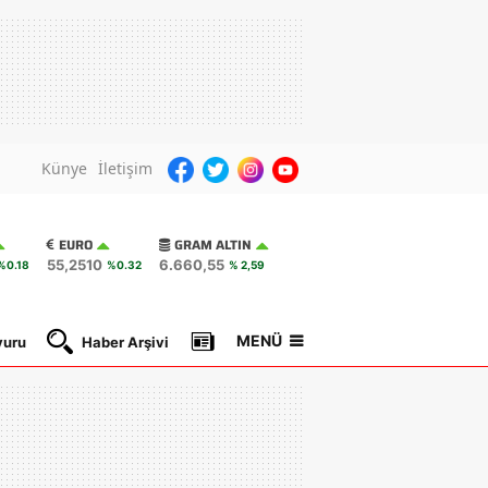
Künye
İletişim
EURO
GRAM ALTIN
55,2510
6.660,55
%0.18
%0.32
% 2,59
MENÜ
yuru
Haber Arşivi
Gazete Manşetleri
Nöbetçi Ec