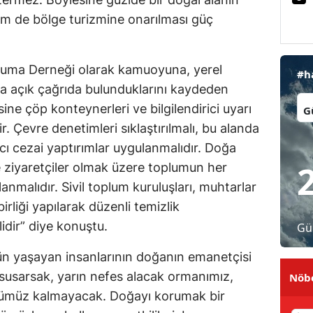
em de bölge turizmine onarılması güç
Malatya
Manisa
oruma Derneği olarak kamuoyuna, yerel
#h
Kahramanmaraş
ra açık çağrıda bulunduklarını kaydeden
İl:
Mardin
ine çöp konteynerleri ve bilgilendirici uyarı
dir. Çevre denetimleri sıklaştırılmalı, bu alanda
Muğla
cı cezai yaptırımlar uygulanmalıdır. Doğa
Muş
ve ziyaretçiler olmak üzere toplumun her
anmalıdır. Sivil toplum kuruluşları, muhtarlar
Nevşehir
irliği yapılarak düzenli temizlik
Niğde
idir” diye konuştu.
Gü
Ordu
n yaşayan insanlarının doğanın emanetçisi
susarsak, yarın nefes alacak ormanımız,
Nöbe
Rize
lümüz kalmayacak. Doğayı korumak bir
Sakarya