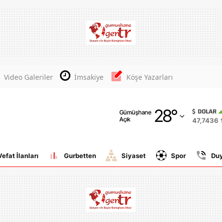
Adana
Adıyaman
Afyonkarahisar
Video Galeriler
İmsakiye
Köşe Yazarları
Ağrı
28
°
Amasya
DOLAR
Gümüşhane
Açık
47,7436
Ankara
Antalya
Vefat İlanları
Gurbetten
Siyaset
Spor
Du
Artvin
Aydın
Balıkesir