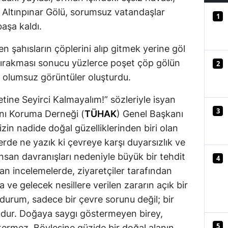
en Altınpınar Gölü, sorumsuz vatandaşlar
Mersin
1
başa kaldı.
İstanbul
n şahısların çöplerini alıp gitmek yerine göl
İzmir
 bırakması sonucu yüzlerce poşet çöp gölün
2
Kars
olumsuz görüntüler oluşturdu.
Kastamonu
ine Seyirci Kalmayalım!” sözleriyle isyan
3
ını Koruma Derneği (
TÜHAK
) Genel Başkanı
Kayseri
n nadide doğal güzelliklerinden biri olan
Kırklareli
erde ne yazık ki çevreye karşı duyarsızlık ve
san davranışları nedeniyle büyük bir tehdit
4
Kırşehir
lan incelemelerde, ziyaretçiler tarafından
Kocaeli
 ve gelecek nesillere verilen zararın açık bir
 durum, sadece bir çevre sorunu değil; bir
Konya
nudur. Doğaya saygı göstermeyen birey,
Kütahya
5
ermez. Böylesine güzide bir doğal alanın