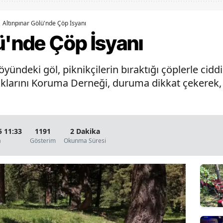
Bilecik
Altınpınar Gölü'nde Çöp İsyanı
Bingöl
ü'nde Çöp İsyanı
Bitlis
deki göl, piknikçilerin bıraktığı çöplerle ciddi bi
Bolu
Haklarını Koruma Derneği, duruma dikkat çekerek
Burdur
Bursa
5 11:33
1191
2 Dakika
Çanakkale
a
Gösterim
Okunma Süresi
Çankırı
Çorum
Denizli
Diyarbakır