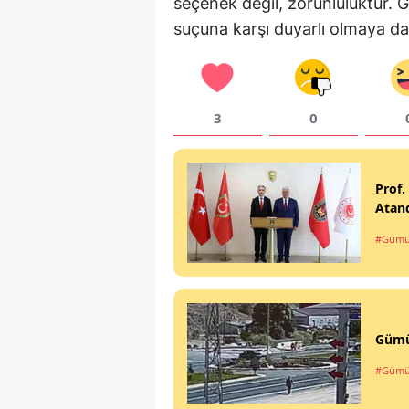
seçenek değil, zorunluluktur. G
suçuna karşı duyarlı olmaya dav
3
0
Prof.
Atan
#Gümü
Gümüş
#Gümü