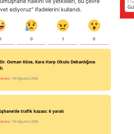
ümüşhane halkını ve yetkilileri, bu çevre
İl S
et ediyoruz” ifadelerini kullandı.
Samsun
Siirt
Sinop
0
0
1
0
Sivas
Tekirdağ
 Dr. Osman Köse, Kara Harp Okulu Dekanlığına
dı
Tokat
şhane
/ 04 Ağustos 2026
Trabzon
Tunceli
Şanlıurfa
hane’de trafik kazası: 6 yaralı
Uşak
şhane
/ 04 Ağustos 2026
Van