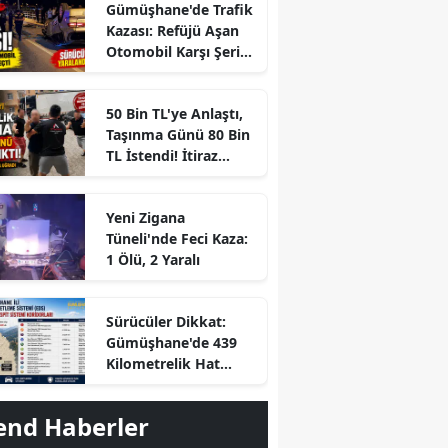
Gümüşhane'de Trafik
Kazası: Refüjü Aşan
Otomobil Karşı Şeride
Geçti
50 Bin TL'ye Anlaştı,
Taşınma Günü 80 Bin
TL İstendi! İtiraz
Edince Ortalık Karıştı
Yeni Zigana
Tüneli'nde Feci Kaza:
1 Ölü, 2 Yaralı
r
Sürücüler Dikkat:
Gümüşhane'de 439
Kilometrelik Hat
Boyunca Yapay Zekalı
Ceza Dönemi
end Haberler
Başlayacak