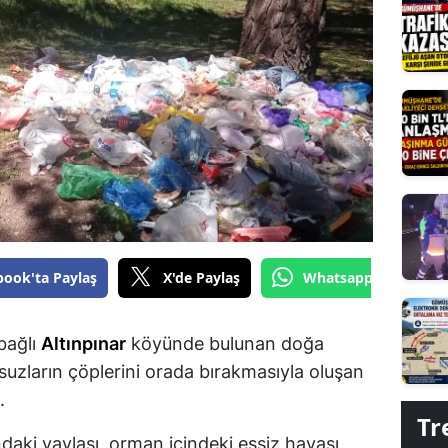
Edirne
Elazığ
Erzincan
Erzurum
Eskişehir
Gaziantep
Giresun
book'ta Paylaş
X'de Paylaş
Whatsapp'tan Gönde
Gümüşhane
 bağlı
Altınpınar
köyünde bulunan doğa
Hakkari
suzların çöplerini orada bırakmasıyla oluşan
Hatay
.
Tr
Isparta
daki yaylası, orman içindeki eşsiz havası,