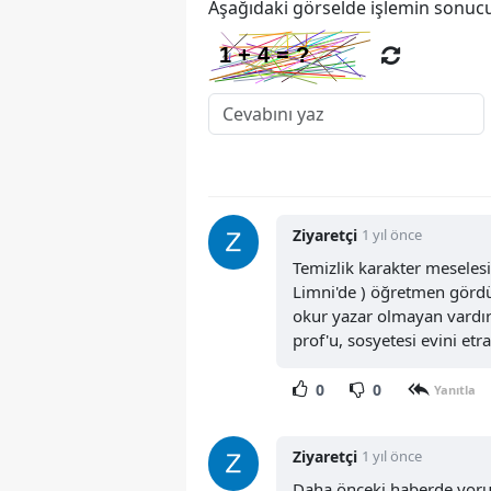
Aşağıdaki görselde işlemin sonucu
Ziyaretçi
1 yıl önce
Temizlik karakter meselesi
Limni'de ) öğretmen gördüm
okur yazar olmayan vardır 
prof'u, sosyetesi evini etr
0
0
Yanıtla
Ziyaretçi
1 yıl önce
Daha önceki haberde yor