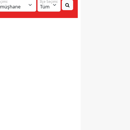
eçimi:
İlçe Seçimi: