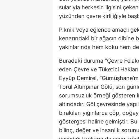
sularıyla herkesin ilgisini çek
yüzünden çevre kirliliğiyle baş
Piknik veya eğlence amaçlı gele
kenarındaki bir ağacın dibine
yakınlarında hem koku hem de 
Buradaki duruma “Çevre Felaket
eden Çevre ve Tüketici Haklar
Eyyüp Demirel, “Gümüşhane’mizi
Torul Altınpınar Gölü, son günl
sorumsuzluk örneği gösteren in
altındadır. Göl çevresinde yapı
bırakılan yığınlarca çöp, doğaya
göstergesi haline gelmiştir. Bu
bilinç, değer ve insanlık soru
yaşadığı topluma da saygı göst