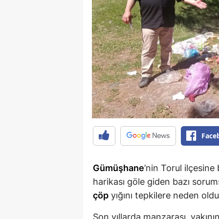
Face
Gümüşhane
’nin Torul ilçesine
harikası göle giden bazı sorum
çöp
yığını tepkilere neden oldu
Son yıllarda manzarası, yakının