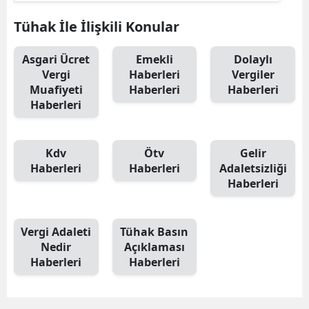
Tühak İle İlişkili Konular
Yalova
Karabük
Asgari Ücret
Emekli
Dolaylı
Vergi
Haberleri
Vergiler
Kilis
Muafiyeti
Haberleri
Haberleri
Haberleri
Osmaniye
Düzce
Kdv
Ötv
Gelir
Haberleri
Haberleri
Adaletsizliği
Haberleri
Vergi Adaleti
Tühak Basın
Nedir
Açıklaması
Haberleri
Haberleri