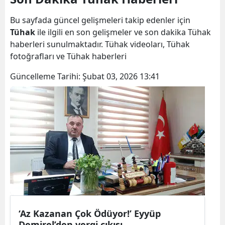
Bilecik
Bu sayfada güncel gelişmeleri takip edenler için
Bingöl
Tühak
ile ilgili en son gelişmeler ve son dakika Tühak
haberleri sunulmaktadır. Tühak videoları, Tühak
Bitlis
fotoğrafları ve Tühak haberleri
Bolu
Güncelleme Tarihi:
Şubat 03, 2026 13:41
Burdur
Bursa
Çanakkale
Çankırı
Çorum
Denizli
‘Az Kazanan Çok Ödüyor!’ Eyyüp
Diyarbakır
Demirel’den vergi çıkışı