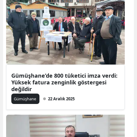
Mersin
İstanbul
İzmir
Kars
Kastamonu
Kayseri
Gümüşhane’de 800 tüketici imza verdi:
Yüksek fatura zenginlik göstergesi
Kırklareli
değildir
Kırşehir
Gümüşhane
22 Aralık 2025
Kocaeli
Konya
Kütahya