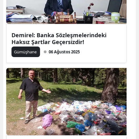
Samsun
Siirt
Demirel: Banka Sözleşmelerindeki
Sinop
Haksız Şartlar Geçersizdir!
Sivas
Gümüşhane
06 Ağustos 2025
Tekirdağ
Tokat
Trabzon
Tunceli
Şanlıurfa
Uşak
Van