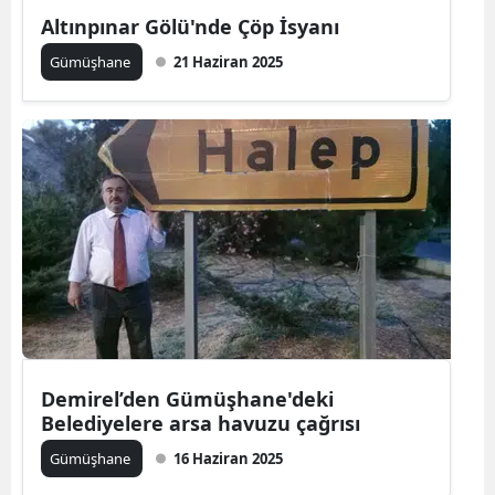
Altınpınar Gölü'nde Çöp İsyanı
Yozgat
Gümüşhane
21 Haziran 2025
Zonguldak
Aksaray
Bayburt
Karaman
Kırıkkale
Batman
Şırnak
Demirel’den Gümüşhane'deki
Bartın
Belediyelere arsa havuzu çağrısı
Ardahan
Gümüşhane
16 Haziran 2025
Iğdır