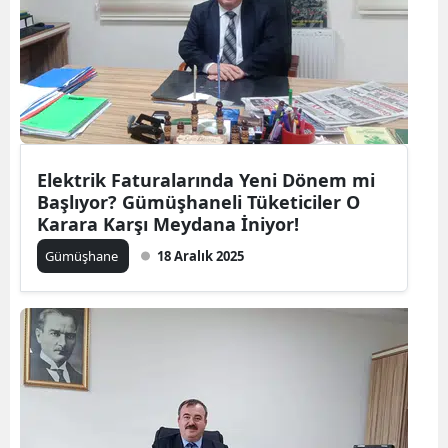
Malatya
Manisa
Kahramanmaraş
Mardin
Elektrik Faturalarında Yeni Dönem mi
Muğla
Başlıyor? Gümüşhaneli Tüketiciler O
Karara Karşı Meydana İniyor!
Muş
Gümüşhane
18 Aralık 2025
Nevşehir
Niğde
Ordu
Rize
Sakarya