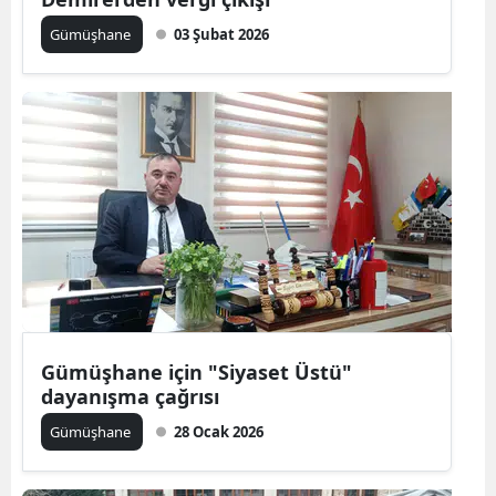
Edirne
Gümüşhane
03 Şubat 2026
Elazığ
Erzincan
Erzurum
Eskişehir
Gaziantep
Giresun
Gümüşhane
Gümüşhane için "Siyaset Üstü"
Hakkari
dayanışma çağrısı
Gümüşhane
28 Ocak 2026
Hatay
Isparta