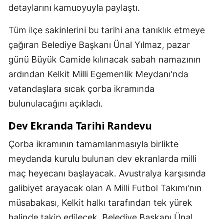
detaylarını kamuoyuyla paylaştı.
Yozgat
Tüm ilçe sakinlerini bu tarihi ana tanıklık etmeye
Zonguldak
çağıran Belediye Başkanı Ünal Yılmaz, pazar
Aksaray
günü Büyük Camide kılınacak sabah namazının
ardından Kelkit Milli Egemenlik Meydanı'nda
Bayburt
vatandaşlara sıcak çorba ikramında
Karaman
bulunulacağını açıkladı.
Kırıkkale
Dev Ekranda Tarihi Randevu
Batman
Çorba ikramının tamamlanmasıyla birlikte
meydanda kurulu bulunan dev ekranlarda milli
Şırnak
maç heyecanı başlayacak. Avustralya karşısında
Bartın
galibiyet arayacak olan A Milli Futbol Takımı'nın
Ardahan
müsabakası, Kelkit halkı tarafından tek yürek
halinde takip edilecek. Belediye Başkanı Ünal
Iğdır