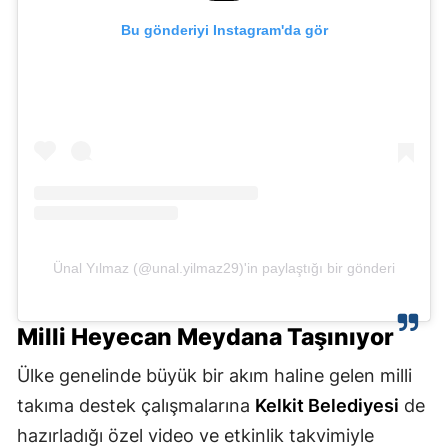
Malatya
Bu gönderiyi Instagram'da gör
Manisa
Kahramanmaraş
Mardin
Muğla
Muş
Ünal Yılmaz (@unal.yilmaz29)'in paylaştığı bir gönderi
Nevşehir
Niğde
Milli Heyecan Meydana Taşınıyor
Ordu
Ülke genelinde büyük bir akım haline gelen milli
Rize
takıma destek çalışmalarına
Kelkit Belediyesi
de
hazırladığı özel video ve etkinlik takvimiyle
Sakarya