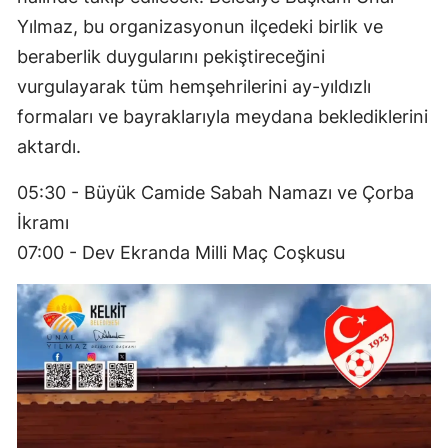
Yılmaz, bu organizasyonun ilçedeki birlik ve
Yalova
beraberlik duygularını pekiştireceğini
Karabük
vurgulayarak tüm hemşehrilerini ay-yıldızlı
formaları ve bayraklarıyla meydana beklediklerini
Kilis
aktardı.
Osmaniye
05:30 - Büyük Camide Sabah Namazı ve Çorba
Düzce
İkramı
07:00 - Dev Ekranda Milli Maç Coşkusu