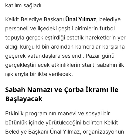
katılım sağladı.
Samsun
Kelkit Belediye Başkanı
Ünal Yılmaz
, belediye
Siirt
personeli ve ilçedeki çeşitli birimlerin futbol
Sinop
topuyla gerçekleştirdiği estetik hareketlerin yer
aldığı kurgu klibin ardından kameralar karşısına
Sivas
geçerek vatandaşlara seslendi. Pazar günü
Tekirdağ
gerçekleştirilecek etkinliklerin startı sabahın ilk
Tokat
ışıklarıyla birlikte verilecek.
Trabzon
Sabah Namazı ve Çorba İkramı ile
Başlayacak
Tunceli
Şanlıurfa
Etkinlik programının manevi ve sosyal bir
bütünlük içinde yürütüleceğini belirten Kelkit
Uşak
Belediye Başkanı Ünal Yılmaz, organizasyonun
Van