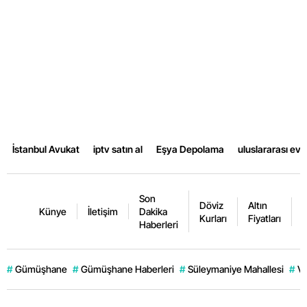
İstanbul Avukat
iptv satın al
Eşya Depolama
uluslararası ev
Son
Döviz
Altın
K
Künye
İletişim
Dakika
Kurları
Fiyatları
F
Haberleri
#
Gümüşhane
#
Gümüşhane Haberleri
#
Süleymaniye Mahallesi
#
Ve