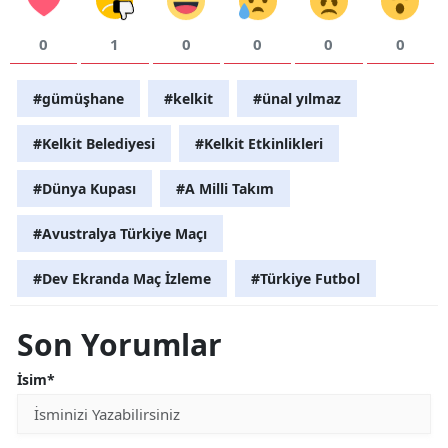
0
1
0
0
0
0
#gümüşhane
#kelkit
#ünal yılmaz
#Kelkit Belediyesi
#Kelkit Etkinlikleri
#Dünya Kupası
#A Milli Takım
#Avustralya Türkiye Maçı
#Dev Ekranda Maç İzleme
#Türkiye Futbol
Son Yorumlar
İsim*