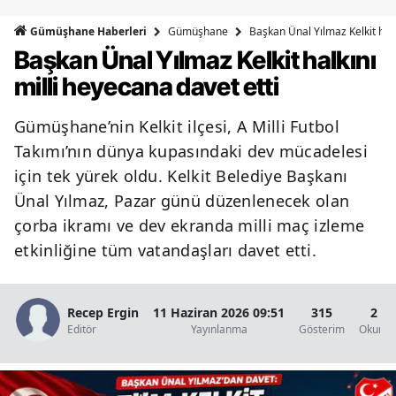
Bilecik
Gümüşhane
Başkan Ünal Yılmaz Kelkit halk
Gümüşhane Haberleri
Başkan Ünal Yılmaz Kelkit halkını
Bingöl
milli heyecana davet etti
Bitlis
Gümüşhane’nin Kelkit ilçesi, A Milli Futbol
Bolu
Takımı’nın dünya kupasındaki dev mücadelesi
Burdur
için tek yürek oldu. Kelkit Belediye Başkanı
Ünal Yılmaz, Pazar günü düzenlenecek olan
Bursa
çorba ikramı ve dev ekranda milli maç izleme
Çanakkale
etkinliğine tüm vatandaşları davet etti.
Çankırı
Çorum
Recep Ergin
11 Haziran 2026 09:51
315
2 D
Editör
Yayınlanma
Gösterim
Okunma
Denizli
Diyarbakır