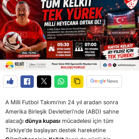
Edirne
Elazığ
Erzincan
Erzurum
Eskişehir
Gaziantep
Giresun
Gümüşhane
A Milli Futbol Takımı’nın 24 yıl aradan sonra
Hakkari
Amerika Birleşik Devletleri'nde (ABD) sahne
alacağı
dünya kupası
mücadelesi için tüm
Hatay
Türkiye'de başlayan destek hareketine
Isparta