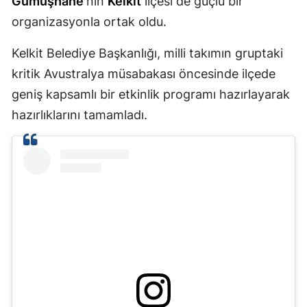
Gümüşhane
'nin
Kelkit
ilçesi de güçlü bir
Mersin
organizasyonla ortak oldu.
İstanbul
Kelkit Belediye Başkanlığı, milli takımın gruptaki
kritik Avustralya müsabakası öncesinde ilçede
İzmir
geniş kapsamlı bir etkinlik programı hazırlayarak
Kars
hazırlıklarını tamamladı.
Kastamonu
Kayseri
Kırklareli
Kırşehir
Kocaeli
Konya
Kütahya