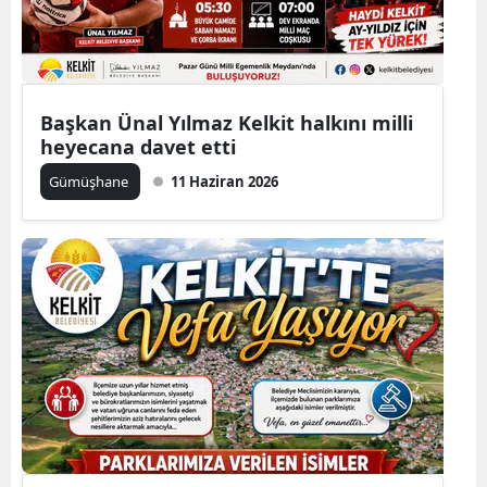
Samsun
Siirt
Başkan Ünal Yılmaz Kelkit halkını milli
Sinop
heyecana davet etti
Sivas
Gümüşhane
11 Haziran 2026
Tekirdağ
Tokat
Trabzon
Tunceli
Şanlıurfa
Uşak
Van