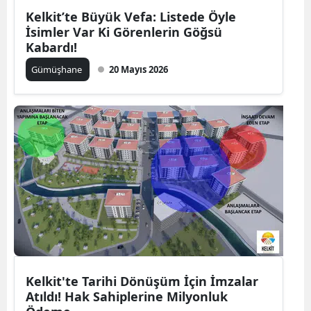
Kelkit’te Büyük Vefa: Listede Öyle
Yozgat
İsimler Var Ki Görenlerin Göğsü
Kabardı!
Zonguldak
Gümüşhane
20 Mayıs 2026
Aksaray
Bayburt
Karaman
Kırıkkale
Batman
Şırnak
Bartın
Kelkit'te Tarihi Dönüşüm İçin İmzalar
Ardahan
Atıldı! Hak Sahiplerine Milyonluk
Iğdır