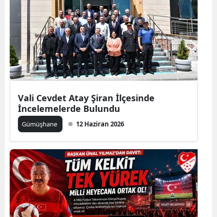
Malatya
Manisa
Kahramanmaraş
Mardin
Muğla
Vali Cevdet Atay Şiran İlçesinde
İncelemelerde Bulundu
Muş
Gümüşhane
12 Haziran 2026
Nevşehir
Niğde
Ordu
Rize
Sakarya