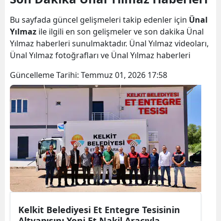
Bilecik
Bu sayfada güncel gelişmeleri takip edenler için
Ünal
Bingöl
Yılmaz
ile ilgili en son gelişmeler ve son dakika Ünal
Yılmaz haberleri sunulmaktadır. Ünal Yılmaz videoları,
Bitlis
Ünal Yılmaz fotoğrafları ve Ünal Yılmaz haberleri
Bolu
Güncelleme Tarihi:
Temmuz 01, 2026 17:58
Burdur
Bursa
Çanakkale
Çankırı
Çorum
Denizli
Kelkit Belediyesi Et Entegre Tesisinin
Diyarbakır
Altyapısını Yeni Et Nakil Aracıyla