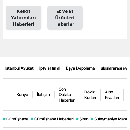
Kelkit
Et Ve Et
Yatırımları
Ürünleri
Haberleri
Haberleri
İstanbul Avukat
iptv satın al
Eşya Depolama
uluslararası ev
Son
Döviz
Altın
K
Künye
İletişim
Dakika
Kurları
Fiyatları
F
Haberleri
#
Gümüşhane
#
Gümüşhane Haberleri
#
Şiran
#
Süleymaniye Mahall