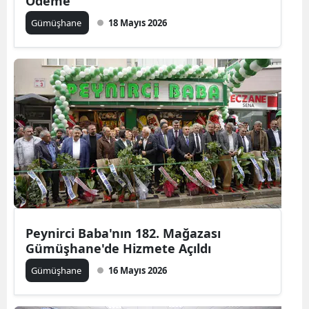
Ödeme
Gümüşhane
18 Mayıs 2026
Yalova
Karabük
Kilis
Osmaniye
Düzce
Peynirci Baba'nın 182. Mağazası
Gümüşhane'de Hizmete Açıldı
Gümüşhane
16 Mayıs 2026