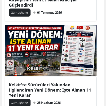
Güçlendirdi
Edirne
Gümüşhane
01 Temmuz 2026
Elazığ
Erzincan
Erzurum
Eskişehir
Gaziantep
Giresun
Gümüşhane
Hakkari
Kelkit'te Sürücüleri Yakından
İlgilendiren Yeni Dönem: İşte Alınan 11
Hatay
Yeni Karar
Isparta
Gümüşhane
25 Haziran 2026