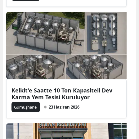
Mersin
İstanbul
İzmir
Kars
Kastamonu
Kayseri
Kırklareli
Kelkit'e Saatte 10 Ton Kapasiteli Dev
Karma Yem Tesisi Kuruluyor
Kırşehir
Gümüşhane
23 Haziran 2026
Kocaeli
Konya
Kütahya