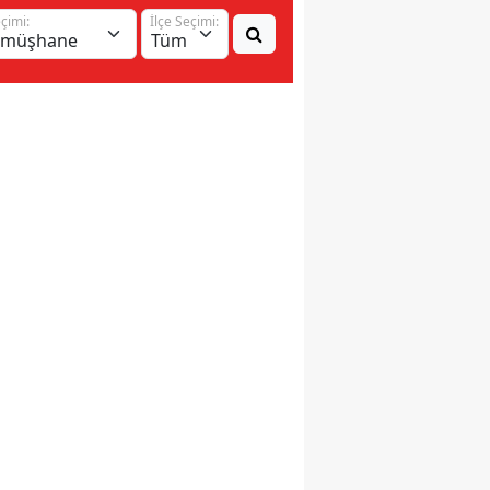
eçimi:
İlçe Seçimi: