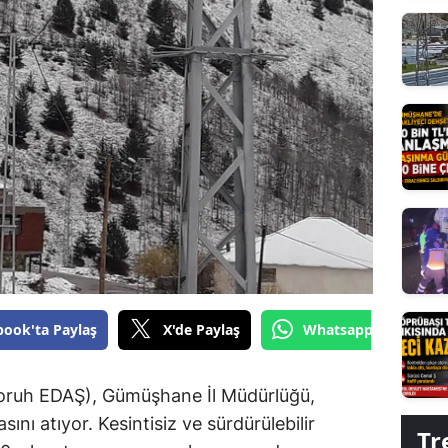
Edirne
Elazığ
Erzincan
Erzurum
Eskişehir
Gaziantep
Giresun
Gümüşhane
book'ta Paylaş
X'de Paylaş
Whatsapp'tan Gönde
Hakkari
Hatay
Çoruh EDAŞ), Gümüşhane İl Müdürlüğü,
ını atıyor. Kesintisiz ve sürdürülebilir
Tr
Isparta