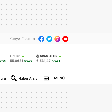
Künye
İletişim
EURO
GRAM ALTIN
55,0681
6.531,47
0.06
%0.08
% 0,54
MENÜ
yuru
Haber Arşivi
Gazete Manşetleri
Nöbetçi Ec