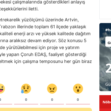
ekesi çalışmalarında gösterdikleri anlayış
Malatya
şekkürlerini iletti.
Manisa
trekarelik yüzölçümü üzerinde Artvin,
abzon illerinde toplam 61 ilçede yaklaşık
Kahramanmaraş
#h
aliteli enerji arzı ve yüksek kalitede dağıtım
Mardin
İl:
rına aralıksız devam ediyor. Söz konusu 5
ilde yürütülebilmesi için proje ve yatırım
Muğla
iyle yapan Çoruh EDAŞ, faaliyet gösterdiği
Muş
seltmek için çalışma temposunu her gün biraz
Nevşehir
Niğde
Gü
Ordu
Rize
0
0
0
0
Nöbe
Sakarya