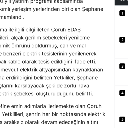
20 yılı yatırım programı kapsamında
Mersin
ımlı yerleşim yerlerinden biri olan Şephane
1
amamlandı.
İstanbul
a ile ilgili bilgi ileten Çoruh EDAŞ
İzmir
eri, alçak gerilim şebekeleri yenileme
2
Kars
nomik ömrünü doldurmuş, can ve mal
 benzeri elektrik tesislerinin yenilenerek
Kastamonu
lı kablo olarak tesis edildiğini ifade etti.
3
Kayseri
evcut elektrik altyapısından kaynaklanan
na erdirildiğini belirten Yetkililer, Şephane
Kırklareli
larını karşılayacak şekilde zorlu hava
Kırşehir
4
ktrik şebekesi oluşturulduğunu belirtti.
Kocaeli
edefine emin adımlarla ilerlemekte olan Çoruh
Konya
tkilileri, şehrin her bir noktasında elektrik
5
a aralıksız olarak devam edeceğinin altını
Kütahya