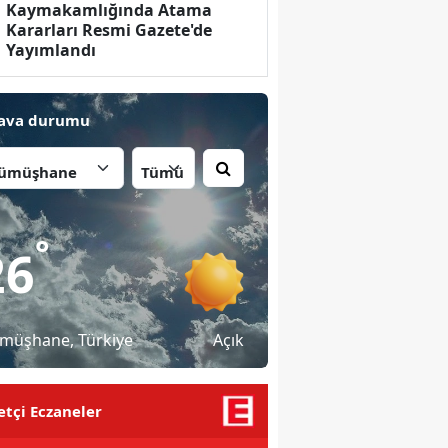
Kaymakamlığında Atama
Kararları Resmi Gazete'de
Yayımlandı
ava durumu
İlçe:
°
26
müşhane
, Türkiye
Açık
tçi Eczaneler