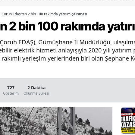
Bilecik
Çoruh Edaş’tan 2 bin 100 rakımda yatırım çalışması
Bingöl
 2 bin 100 rakımda yatır
Bitlis
 (Çoruh EDAŞ), Gümüşhane İl Müdürlüğü, ulaşılma
Bolu
lebilir elektrik hizmeti anlayışıyla 2020 yılı yatı
Burdur
rakımlı yerleşim yerlerinden biri olan Şephane K
Bursa
Çanakkale
727
2 Dakika
Çankırı
Gösterim
Okunma Süresi
Çorum
Denizli
Diyarbakır