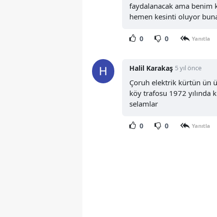
faydalanacak ama benim 
hemen kesinti oluyor bun
0
0
Yanıtla
Halil Karakaş
5 yıl önce
Çoruh elektrik kürtün ün 
köy trafosu 1972 yılında 
selamlar
0
0
Yanıtla