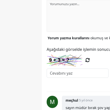
Yorum yazma kurallarını
okumuş ve k
Aşağıdaki görselde işlemin sonucu
meçhul
5 yıl önce
sayın müdür bırak şov ya