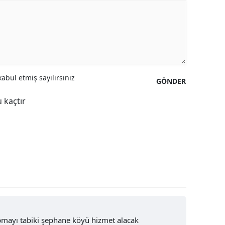
Yozgat
Zonguldak
Aksaray
abul etmiş sayılırsınız
Bayburt
GÖNDER
 kaçtır
Karaman
Kırıkkale
Batman
Şırnak
Bartın
Ardahan
pmayı tabiki şephane köyü hizmet alacak
Iğdır