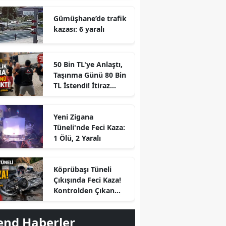
Gümüşhane’de trafik
kazası: 6 yaralı
50 Bin TL'ye Anlaştı,
Taşınma Günü 80 Bin
TL İstendi! İtiraz
Edince Ortalık Karıştı
Yeni Zigana
Tüneli'nde Feci Kaza:
1 Ölü, 2 Yaralı
r
Köprübaşı Tüneli
Çıkışında Feci Kaza!
Kontrolden Çıkan
Otomobil Savrulup
Takla Attı
end Haberler