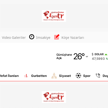
Adana
Adıyaman
Afyonkarahisar
Video Galeriler
İmsakiye
Köşe Yazarları
Ağrı
26
°
Amasya
DOLAR
Gümüşhane
Açık
47,5993
%
Ankara
Antalya
Vefat İlanları
Gurbetten
Siyaset
Spor
Du
Artvin
Aydın
Balıkesir