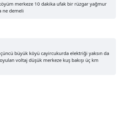
köyüm merkeze 10 dakika ufak bir rüzgar yağmur
a ne demeli
Yalova
Karabük
Kilis
Osmaniye
üçüncü büyük köyü cayircukurda elektriği yaksın da
koyulan voltaj düşük merkeze kuş bakışı üç km
Düzce