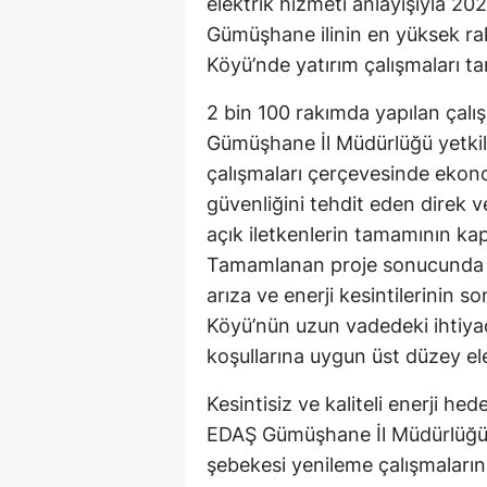
elektrik hizmeti anlayışıyla 20
Gümüşhane ilinin en yüksek rak
Köyü’nde yatırım çalışmaları t
2 bin 100 rakımda yapılan çalışm
Gümüşhane İl Müdürlüğü yetkilil
çalışmaları çerçevesinde eko
güvenliğini tehdit eden direk ve
açık iletkenlerin tamamının kapa
Tamamlanan proje sonucunda m
arıza ve enerji kesintilerinin so
Köyü’nün uzun vadedeki ihtiyaç
koşullarına uygun üst düzey ele
Kesintisiz ve kaliteli enerji h
EDAŞ Gümüşhane İl Müdürlüğü Ye
şebekesi yenileme çalışmaların