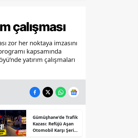
ım çalışması
sı zor her noktaya imzasını
rım programı kapsamında
öyü’nde yatırım çalışmaları
Gümüşhane'de Trafik
Kazası: Refüjü Aşan
Otomobil Karşı Şeride
Geçti