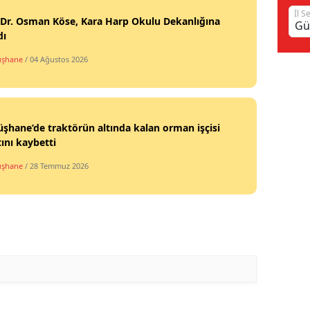
İl S
 Dr. Osman Köse, Kara Harp Okulu Dekanlığına
Samsun
dı
Siirt
şhane
/ 04 Ağustos 2026
Sinop
Sivas
hane’de traktörün altında kalan orman işçisi
Tekirdağ
ını kaybetti
Tokat
şhane
/ 28 Temmuz 2026
Trabzon
Tunceli
Şanlıurfa
Uşak
Van