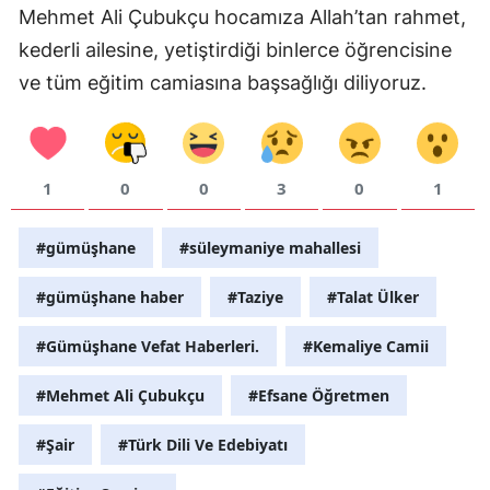
Mehmet Ali Çubukçu hocamıza Allah’tan rahmet,
Yalova
kederli ailesine, yetiştirdiği binlerce öğrencisine
ve tüm eğitim camiasına başsağlığı diliyoruz.
Karabük
Kilis
Osmaniye
1
0
0
3
0
1
Düzce
#gümüşhane
#süleymaniye mahallesi
#gümüşhane haber
#Taziye
#Talat Ülker
#Gümüşhane Vefat Haberleri.
#Kemaliye Camii
#Mehmet Ali Çubukçu
#Efsane Öğretmen
#Şair
#Türk Dili Ve Edebiyatı