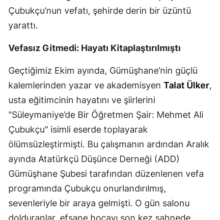
Çubukçu’nun vefatı, şehirde derin bir üzüntü
Samsun
yarattı.
Siirt
Vefasız Gitmedi: Hayatı Kitaplaştırılmıştı
Sinop
Geçtiğimiz Ekim ayında, Gümüşhane’nin güçlü
Sivas
kalemlerinden yazar ve akademisyen
Talat Ülker
,
Tekirdağ
usta eğitimcinin hayatını ve şiirlerini
"Süleymaniye’de Bir Öğretmen Şair: Mehmet Ali
Tokat
Çubukçu" isimli eserde toplayarak
Trabzon
ölümsüzleştirmişti. Bu çalışmanın ardından Aralık
Tunceli
ayında Atatürkçü Düşünce Derneği (ADD)
Gümüşhane Şubesi tarafından düzenlenen vefa
Şanlıurfa
programında Çubukçu onurlandırılmış,
Uşak
sevenleriyle bir araya gelmişti. O gün salonu
dolduranlar, efsane hocayı son kez sahnede
Van