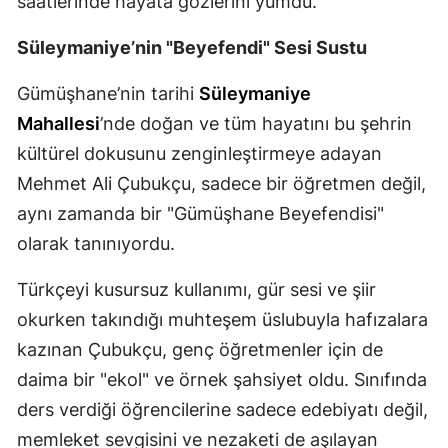
saatlerinde hayata gözlerini yumdu.
Malatya
Süleymaniye’nin "Beyefendi" Sesi Sustu
Manisa
Gümüşhane’nin tarihi
Süleymaniye
Kahramanmaraş
Mahallesi
’nde doğan ve tüm hayatını bu şehrin
kültürel dokusunu zenginleştirmeye adayan
Mardin
Mehmet Ali Çubukçu, sadece bir öğretmen değil,
Muğla
aynı zamanda bir "Gümüşhane Beyefendisi"
Muş
olarak tanınıyordu.
Nevşehir
Türkçeyi kusursuz kullanımı, gür sesi ve şiir
Niğde
okurken takındığı muhteşem üslubuyla hafızalara
kazınan Çubukçu, genç öğretmenler için de
Ordu
daima bir "ekol" ve örnek şahsiyet oldu. Sınıfında
Rize
ders verdiği öğrencilerine sadece edebiyatı değil,
memleket sevgisini ve nezaketi de aşılayan
Sakarya