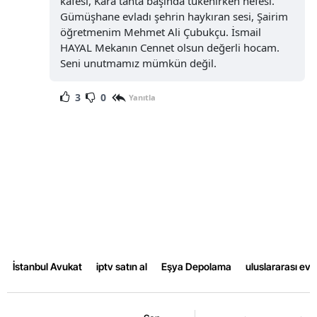
kafesi, Kara tahta başında tükenirken nefesi.
Gümüşhane evladı şehrin haykıran sesi, Şairim
öğretmenim Mehmet Ali Çubukçu. İsmail
HAYAL Mekanın Cennet olsun değerli hocam.
Seni unutmamız mümkün değil.
3
0
Yanıtla
İstanbul Avukat
iptv satın al
Eşya Depolama
uluslararası ev