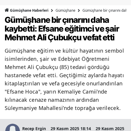
Bilecik
Gümüşhane
Gümüşhane bir çınarını daha k
Gümüşhane Haberleri
Gümüşhane bir çınarını daha
Bingöl
kaybetti: Efsane eğitimci ve şair
Bitlis
Mehmet Ali Çubukçu vefat etti
Bolu
Gümüşhane eğitim ve kültür hayatının sembol
Burdur
isimlerinden, şair ve Edebiyat Öğretmeni
Bursa
Mehmet Ali Çubukçu (85) tedavi gördüğü
hastanede vefat etti. Geçtiğimiz aylarda hayatı
Çanakkale
kitaplaştırılan ve vefa gecesiyle onurlandırılan
Çankırı
"Efsane Hoca", yarın Kemaliye Camii’nde
kılınacak cenaze namazının ardından
Çorum
Süleymaniye Mahallesi’nde toprağa verilecek.
Denizli
Diyarbakır
Recep Ergin
29 Kasım 2025 18:14
29 Kasım 2025 18