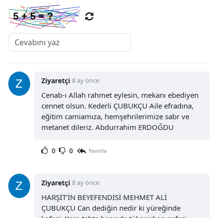
Ziyaretçi
8 ay önce
Cenab-ı Allah rahmet eylesin, mekanı ebediyen
cennet olsun. Kederli ÇUBUKÇU Aile efradına,
eğitim camiamıza, hemşehrilerimize sabr ve
metanet dileriz. Abdurrahim ERDOĞDU
0
0
Yanıtla
Ziyaretçi
8 ay önce
HARŞİT’İN BEYEFENDİSİ MEHMET ALİ
ÇUBUKÇU Can dediğin nedir ki yüreğinde