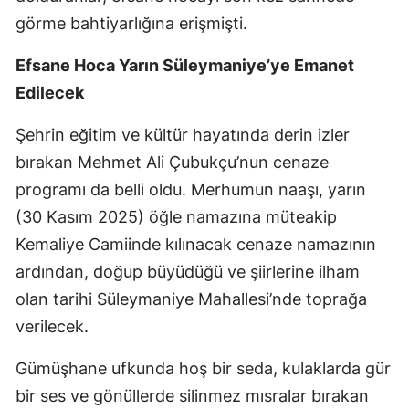
görme bahtiyarlığına erişmişti.
Yozgat
Efsane Hoca Yarın Süleymaniye’ye Emanet
Zonguldak
Edilecek
Aksaray
Şehrin eğitim ve kültür hayatında derin izler
Bayburt
bırakan Mehmet Ali Çubukçu’nun cenaze
Karaman
programı da belli oldu. Merhumun naaşı, yarın
(30 Kasım 2025) öğle namazına müteakip
Kırıkkale
Kemaliye Camiinde kılınacak cenaze namazının
Batman
ardından, doğup büyüdüğü ve şiirlerine ilham
Şırnak
olan tarihi Süleymaniye Mahallesi’nde toprağa
verilecek.
Bartın
Gümüşhane ufkunda hoş bir seda, kulaklarda gür
Ardahan
bir ses ve gönüllerde silinmez mısralar bırakan
Iğdır