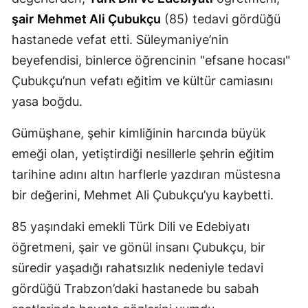
şair
Mehmet Ali Çubukçu
(85) tedavi gördüğü
Mersin
hastanede vefat etti. Süleymaniye’nin
İstanbul
beyefendisi, binlerce öğrencinin "efsane hocası"
İzmir
Çubukçu’nun vefatı eğitim ve kültür camiasını
yasa boğdu.
Kars
Kastamonu
Gümüşhane, şehir kimliğinin harcında büyük
emeği olan, yetiştirdiği nesillerle şehrin eğitim
Kayseri
tarihine adını altın harflerle yazdıran müstesna
Kırklareli
bir değerini, Mehmet Ali Çubukçu’yu kaybetti.
Kırşehir
85 yaşındaki emekli Türk Dili ve Edebiyatı
Kocaeli
öğretmeni, şair ve gönül insanı Çubukçu, bir
süredir yaşadığı rahatsızlık nedeniyle tedavi
Konya
gördüğü Trabzon’daki hastanede bu sabah
Kütahya