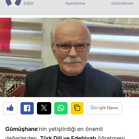
Editör
Yayınlanma
Güncellenme
Edirne
Elazığ
Erzincan
Erzurum
Eskişehir
Gaziantep
Giresun
Gümüşhane
Hakkari
Hatay
Gümüşhane
’nin yetiştirdiği en önemli
Isparta
değerlerden,
Türk Dili ve Edebiyatı
öğretmeni,