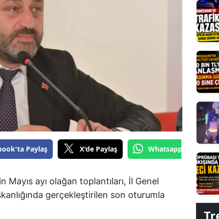
Edirne
Elazığ
Erzincan
Erzurum
Eskişehir
Gaziantep
Giresun
book'ta Paylaş
X'de Paylaş
Whatsapp'tan Gönde
Gümüşhane
Hakkari
in Mayıs ayı olağan toplantıları, İl Genel
Hatay
kanlığında gerçekleştirilen son oturumla
Tr
Isparta