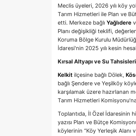
Meclis üyeleri, 2026 yılı köy yol
Tarım Hizmetleri ile Plan ve Bü
etti. Merkeze bağlı
Yağlıdere
v
Planı değişikliği teklifi, değerl
Koruma Bölge Kurulu Müdürlüğü
İdaresi'nin 2025 yılı kesin hes
Kırsal Altyapı ve Su Tahsisleri
Kelkit
ilçesine bağlı Dölek,
Kös
bağlı Şendere ve Yeşilköy köyle
karşılamak üzere hazırlanan mem
Tarım Hizmetleri Komisyonu'na 
Toplantıda, İl Özel İdaresinin h
yazısı Plan ve Bütçe Komisyon
köylerinin “Köy Yerleşik Alanı v