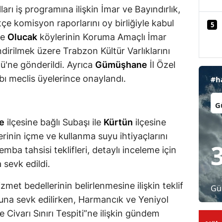
ları iş programına ilişkin İmar ve Bayındırlık,
Malatya
tçe komisyon raporlarını oy birliğiyle kabul
5
Manisa
e
Olucak
köylerinin Koruma Amaçlı İmar
endirilmek üzere Trabzon Kültür Varlıklarını
Kahramanmaraş
'ne gönderildi. Ayrıca
Gümüşhane
İl Özel
Mardin
abı meclis üyelerince onaylandı.
#h
Muğla
İl:
Muş
e
ilçesine bağlı Subaşı ile
Kürtün
ilçesine
rinin içme ve kullanma suyu ihtiyaçlarını
Nevşehir
ba tahsisi teklifleri, detaylı inceleme için
Niğde
sevk edildi.
Ordu
izmet bedellerinin belirlenmesine ilişkin teklif
Gü
Rize
una sevk edilirken, Harmancık ve Yeniyol
e Civarı Sınırı Tespiti”ne ilişkin gündem
Sakarya