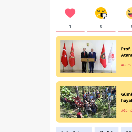
1
0
Prof.
Atan
#Gümü
Gümüş
hayat
#Gümü