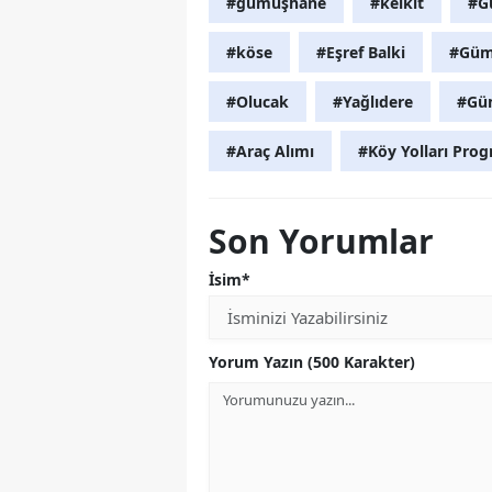
#gümüşhane
#kelkit
#Gü
#köse
#Eşref Balki
#Gümü
#Olucak
#Yağlıdere
#Güm
#Araç Alımı
#Köy Yolları Pro
Son Yorumlar
İsim*
Yorum Yazın (500 Karakter)