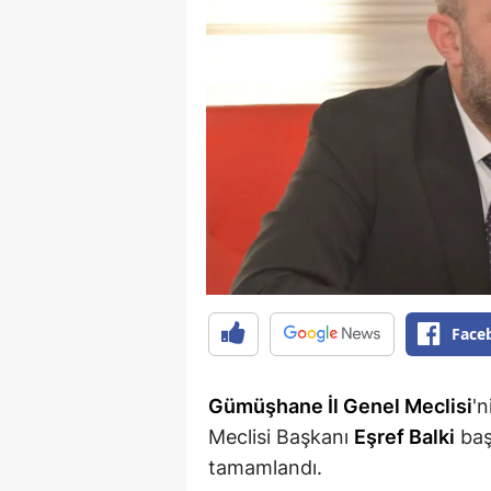
Face
Gümüşhane İl Genel Meclisi
'n
Meclisi Başkanı
Eşref Balki
baş
tamamlandı.