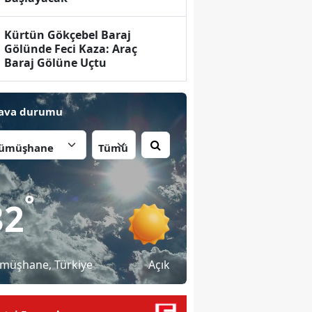
Kürtün Gökçebel Baraj
Gölünde Feci Kaza: Araç
Baraj Gölüne Uçtu
ava durumu
İlçe:
°
32
müşhane
, Türkiye
Açık