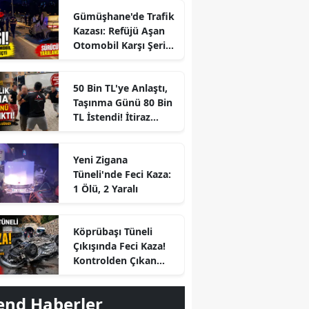
Gümüşhane'de Trafik
Kazası: Refüjü Aşan
Otomobil Karşı Şeride
Geçti
50 Bin TL'ye Anlaştı,
Taşınma Günü 80 Bin
TL İstendi! İtiraz
Edince Ortalık Karıştı
Yeni Zigana
Tüneli'nde Feci Kaza:
1 Ölü, 2 Yaralı
r
Köprübaşı Tüneli
Çıkışında Feci Kaza!
Kontrolden Çıkan
Otomobil Savrulup
Takla Attı
end Haberler