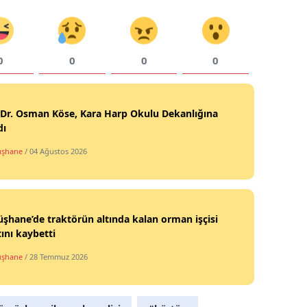
Yozgat
Zonguldak
0
0
0
0
Aksaray
Bayburt
 Dr. Osman Köse, Kara Harp Okulu Dekanlığına
dı
Karaman
şhane
/ 04 Ağustos 2026
Kırıkkale
Batman
hane’de traktörün altında kalan orman işçisi
Şırnak
ını kaybetti
Bartın
şhane
/ 28 Temmuz 2026
Ardahan
Iğdır