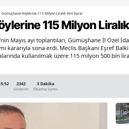
Bilecik
Gümüşhane Köylerine 115 Milyon Liralık Yeni Karar
Bingöl
erine 115 Milyon Liralık
Bitlis
in Mayıs ayı toplantıları, Gümüşhane İl Özel İda
Bolu
ımı kararıyla sona erdi. Meclis Başkanı Eşref Balk
Burdur
malarında kullanılmak üzere 115 milyon 500 bin lira
Bursa
Çanakkale
15:52
2342
3 Dakika
Çankırı
Gösterim
Okunma Süresi
Çorum
Denizli
Diyarbakır