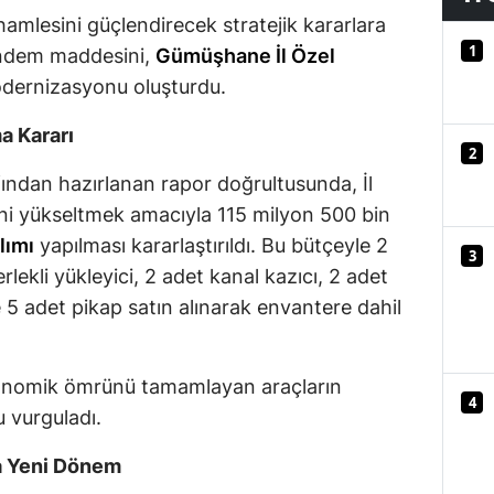
amlesini güçlendirecek stratejik kararlara
Mersin
1
gündem maddesini,
Gümüşhane İl Özel
İstanbul
odernizasyonu oluşturdu.
İzmir
a Kararı
2
Kars
ından hazırlanan rapor doğrultusunda, İl
Kastamonu
sini yükseltmek amacıyla 115 milyon 500 bin
lımı
yapılması kararlaştırıldı. Bu bütçeyle 2
3
Kayseri
rlekli yükleyici, 2 adet kanal kazıcı, 2 adet
Kırklareli
 5 adet pikap satın alınarak envantere dahil
Kırşehir
konomik ömrünü tamamlayan araçların
Kocaeli
4
 vurguladı.
Konya
da Yeni Dönem
Kütahya