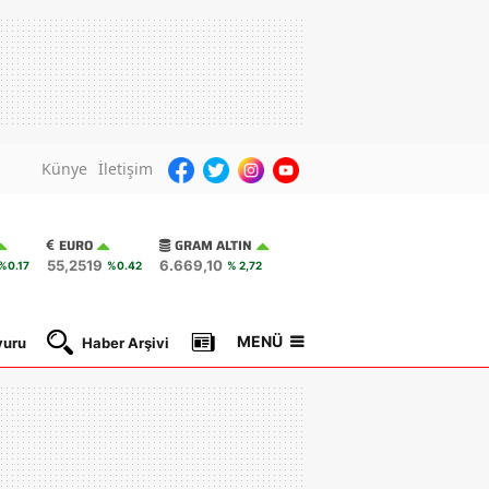
Künye
İletişim
EURO
GRAM ALTIN
55,2519
6.669,10
%0.17
%0.42
% 2,72
MENÜ
yuru
Haber Arşivi
Gazete Manşetleri
Nöbetçi Ec