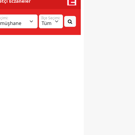
tçi Eczaneler
eçimi:
İlçe Seçimi: