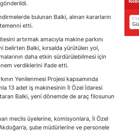
Nöbe
 gönderildi.
Samsun
ndirmelerde bulunan Balki, alınan kararların
İl S
Siirt
temenni etti.
Sinop
itesini artırmak amacıyla makine parkını
 belirten Balki, kırsalda yürütülen yol,
Sivas
malarının daha etkin sürdürülebilmesi için
Tekirdağ
em verdiklerini ifade etti.
Tokat
rkının Yenilenmesi Projesi kapsamında
Trabzon
ımla 13 adet iş makinesinin İl Özel İdaresi
ktaran Balki, yeni dönemde de araç filosunun
Tunceli
Şanlıurfa
an meclis üyelerine, komisyonlara, İl Özel
Uşak
 Akdoğan’a, şube müdürlerine ve personele
Van