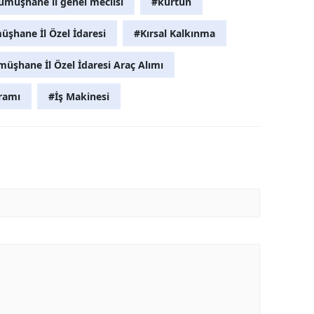
müşhane il genel meclisi
#kürtün
Yalova
şhane İl Özel İdaresi
#Kırsal Kalkınma
Karabük
üşhane İl Özel İdaresi Araç Alımı
Kilis
gramı
#İş Makinesi
Osmaniye
Düzce