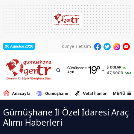
Adana
Adıyaman
Afyonkarahisar
Künye
İletişim
06 Ağustos 2026
Ağrı
19
°
Amasya
DOLAR
Gümüşhane
Açık
47,6009
%0.0
Ankara
Antalya
MENÜ
Anasayfa
Gümüşhane
Vefat İlanları
Gurbe
Artvin
Gümüşhane İl Özel İdaresi Araç
Aydın
Alımı Haberleri
Balıkesir