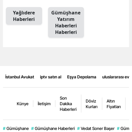
Malatya
Yağlıdere
Gümüşhane
Haberleri
Yatırım
Manisa
Haberleri
Haberleri
Kahramanmaraş
Mardin
Muğla
Muş
İstanbul Avukat
iptv satın al
Eşya Depolama
uluslararası ev
Nevşehir
Niğde
Son
Döviz
Altın
K
Künye
İletişim
Dakika
Ordu
Kurları
Fiyatları
F
Haberleri
Rize
#
Gümüşhane
#
Gümüşhane Haberleri
#
Vedat Soner Başer
#
Gümüş
Sakarya