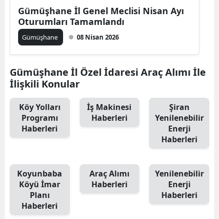
Gümüşhane İl Genel Meclisi Nisan Ayı
Mersin
Oturumları Tamamlandı
İstanbul
Gümüşhane
08 Nisan 2026
İzmir
Gümüşhane İl Özel İdaresi Araç Alımı İle
Kars
İlişkili Konular
Kastamonu
Köy Yolları
İş Makinesi
Şiran
Kayseri
Programı
Haberleri
Yenilenebilir
Haberleri
Enerji
Kırklareli
Haberleri
Kırşehir
Koyunbaba
Araç Alımı
Yenilenebilir
Kocaeli
Köyü İmar
Haberleri
Enerji
Konya
Planı
Haberleri
Haberleri
Kütahya