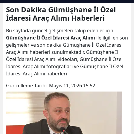
Bilecik
Son Dakika Gümüşhane İl Özel
İdaresi Araç Alımı Haberleri
Bingöl
Bu sayfada güncel gelişmeleri takip edenler için
Bitlis
Gümüşhane İl Özel İdaresi Araç Alımı
ile ilgili en son
Bolu
gelişmeler ve son dakika Gümüşhane İl Özel İdaresi
Araç Alımı haberleri sunulmaktadır. Gümüşhane İl
Burdur
Özel İdaresi Araç Alımı videoları, Gümüşhane İl Özel
İdaresi Araç Alımı fotoğrafları ve Gümüşhane İl Özel
Bursa
İdaresi Araç Alımı haberleri
Çanakkale
Güncelleme Tarihi:
Mayıs 11, 2026 15:52
Çankırı
Çorum
Denizli
Diyarbakır