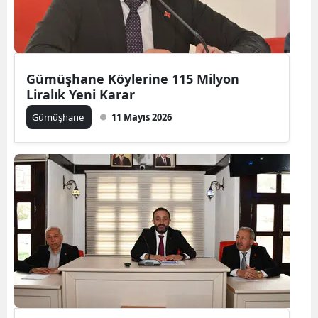
Edirne
Elazığ
Erzincan
Gümüşhane Köylerine 115 Milyon
Liralık Yeni Karar
Erzurum
Gümüşhane
11 Mayıs 2026
Eskişehir
Gaziantep
Giresun
Gümüşhane
Hakkari
Hatay
Isparta