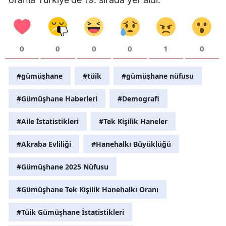
Yalova
Karabük
0
0
0
0
1
0
Kilis
#gümüşhane
#tüik
#gümüşhane nüfusu
Osmaniye
#Gümüşhane Haberleri
#Demografi
Düzce
#Aile İstatistikleri
#Tek Kişilik Haneler
#Akraba Evliliği
#Hanehalkı Büyüklüğü
#Gümüşhane 2025 Nüfusu
#Gümüşhane Tek Kişilik Hanehalkı Oranı
#Tüik Gümüşhane İstatistikleri