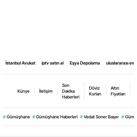
İstanbul Avukat
iptv satın al
Eşya Depolama
uluslararası ev
Son
Döviz
Altın
K
Künye
İletişim
Dakika
Kurları
Fiyatları
F
Haberleri
#
Gümüşhane
#
Gümüşhane Haberleri
#
Vedat Soner Başer
#
Gümüş