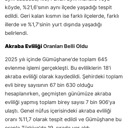
köyde, %21,6'sının aynı ilçede yaşadığı tespit
Yozgat
edildi. Geri kalan kısmın ise farklı ilçelerde, farklı
Zonguldak
illerde ve %1,7'sinin yurt dışında yaşadığı
belirlendi.
Aksaray
Bayburt
Akraba Evliliği
Oranları Belli Oldu
Karaman
2025 yılı içinde Gümüşhane'de toplam 645
evlenme işlemi gerçekleşti. Bu evliliklerin 18'i
Kırıkkale
akraba evliliği olarak kaydedildi. Şehirdeki toplam
Batman
evli birey sayısının 67 bin 630 olduğu
Şırnak
hesaplanırken, geçmişten günümüze akraba
evliliği yapmış toplam birey sayısı 7 bin 906'ya
Bartın
ulaştı. Genel nüfus içerisindeki akraba evliliği
Ardahan
oranı %11,7 olarak tespit edildi ve Gümüşhane bu
oranla Türkiye'de 19. sırada yer aldı.
Iğdır