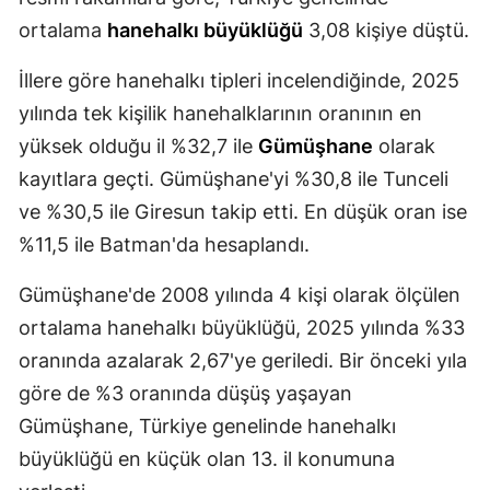
ortalama
hanehalkı büyüklüğü
3,08 kişiye düştü.
Mersin
İstanbul
İllere göre hanehalkı tipleri incelendiğinde, 2025
yılında tek kişilik hanehalklarının oranının en
İzmir
yüksek olduğu il %32,7 ile
Gümüşhane
olarak
Kars
kayıtlara geçti. Gümüşhane'yi %30,8 ile Tunceli
Kastamonu
ve %30,5 ile Giresun takip etti. En düşük oran ise
%11,5 ile Batman'da hesaplandı.
Kayseri
Gümüşhane'de 2008 yılında 4 kişi olarak ölçülen
Kırklareli
ortalama hanehalkı büyüklüğü, 2025 yılında %33
Kırşehir
oranında azalarak 2,67'ye geriledi. Bir önceki yıla
Kocaeli
göre de %3 oranında düşüş yaşayan
Gümüşhane, Türkiye genelinde hanehalkı
Konya
büyüklüğü en küçük olan 13. il konumuna
Kütahya