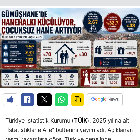
Edirne
Elazığ
Erzincan
Erzurum
Eskişehir
Gaziantep
Giresun
Gümüşhane
Hakkari
Türkiye İstatistik Kurumu (
TÜİK
), 2025 yılına ait
Hatay
"İstatistiklerle Aile" bültenini yayımladı. Açıklanan
Isparta
resmi rakamlara göre, Türkiye genelinde