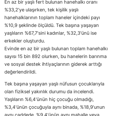
En az bir yaşlı fert bulunan hanehalkı oranı
Samsun
%33,2'ye ulaşırken, tek kişilik yaşlı
hanehalklarının toplam haneler içindeki payı
Siirt
%10,9 şeklinde ölçüldü. Tek başına yaşayan
Sinop
yaşlıların %67,7'sini kadınlar, %32,3'ünü ise
erkekler oluşturdu.
Sivas
Evinde en az bir yaşlı bulunan toplam hanehalkı
Tekirdağ
sayısı 15 bin 892 olurken, bu hanelerin barınma
Tokat
ve sosyal destek ihtiyaçlarının giderek arttığı
değerlendirildi.
Trabzon
Tunceli
Tek başına yaşayan yaşlı nüfusun çocuklarıyla
olan fiziksel yakınlık durumu da incelendi.
Şanlıurfa
Yaşlıların %6,4'ünün hiç çocuğu olmadığı,
Uşak
%3,4'ünün çocuğuyla aynı binada, %18,9'unun
aynı caddede, %9,4'ünün aynı mahalle veya
Van