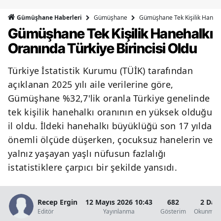
Bilecik
Gümüşhane
Gümüşhane Tek Kişilik Hanehal
Gümüşhane Haberleri
Gümüşhane Tek Kişilik Hanehalkı
Bingöl
Oranında Türkiye Birincisi Oldu
Bitlis
Türkiye İstatistik Kurumu (TÜİK) tarafından
Bolu
açıklanan 2025 yılı aile verilerine göre,
Burdur
Gümüşhane %32,7'lik oranla Türkiye genelinde
tek kişilik hanehalkı oranının en yüksek olduğu
Bursa
il oldu. İldeki hanehalkı büyüklüğü son 17 yılda
Çanakkale
önemli ölçüde düşerken, çocuksuz hanelerin ve
Çankırı
yalnız yaşayan yaşlı nüfusun fazlalığı
istatistiklere çarpıcı bir şekilde yansıdı.
Çorum
Denizli
Recep Ergin
12 Mayıs 2026 10:43
682
2 Dak
Editör
Yayınlanma
Gösterim
Okunma S
Diyarbakır