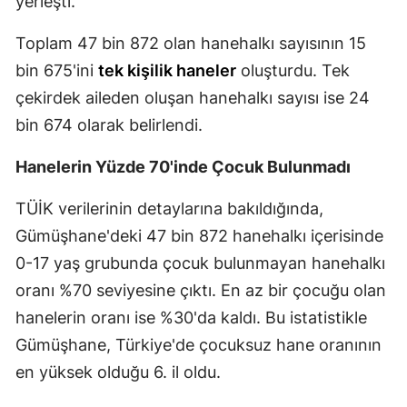
yerleşti.
Malatya
Toplam 47 bin 872 olan hanehalkı sayısının 15
Manisa
bin 675'ini
tek kişilik haneler
oluşturdu. Tek
çekirdek aileden oluşan hanehalkı sayısı ise 24
Kahramanmaraş
bin 674 olarak belirlendi.
Mardin
Hanelerin Yüzde 70'inde Çocuk Bulunmadı
Muğla
TÜİK verilerinin detaylarına bakıldığında,
Muş
Gümüşhane'deki 47 bin 872 hanehalkı içerisinde
Nevşehir
0-17 yaş grubunda çocuk bulunmayan hanehalkı
Niğde
oranı %70 seviyesine çıktı. En az bir çocuğu olan
hanelerin oranı ise %30'da kaldı. Bu istatistikle
Ordu
Gümüşhane, Türkiye'de çocuksuz hane oranının
Rize
en yüksek olduğu 6. il oldu.
Sakarya