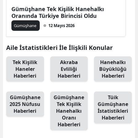
Edirne
Gümüşhane Tek Kişilik Hanehalkı
Oranında Türkiye Birincisi Oldu
Elazığ
Gümüşhane
12 Mayıs 2026
Erzincan
Erzurum
Aile İstatistikleri İle İlişkili Konular
Eskişehir
Tek Kişilik
Akraba
Hanehalkı
Haneler
Evliliği
Büyüklüğü
Gaziantep
Haberleri
Haberleri
Haberleri
Giresun
Gümüşhane
Gümüşhane
Gümüşhane
Tüik
2025 Nüfusu
Tek Kişilik
Gümüşhane
Hakkari
Haberleri
Hanehalkı
İstatistikleri
Oranı
Haberleri
Hatay
Haberleri
Isparta