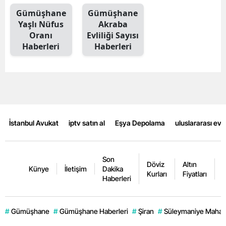
Gümüşhane
Gümüşhane
Mersin
Yaşlı Nüfus
Akraba
İstanbul
Oranı
Evliliği Sayısı
Haberleri
Haberleri
İzmir
Kars
Kastamonu
Kayseri
İstanbul Avukat
iptv satın al
Eşya Depolama
uluslararası ev
Kırklareli
Kırşehir
Son
Döviz
Altın
K
Künye
İletişim
Dakika
Kurları
Fiyatları
F
Haberleri
Kocaeli
Konya
#
Gümüşhane
#
Gümüşhane Haberleri
#
Şiran
#
Süleymaniye Mahall
Kütahya