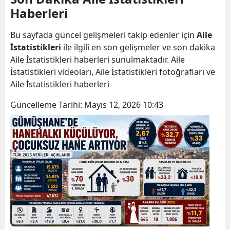
Haberleri
Bilecik
Bingöl
Bu sayfada güncel gelişmeleri takip edenler için
Aile
İstatistikleri
ile ilgili en son gelişmeler ve son dakika
Bitlis
Aile İstatistikleri haberleri sunulmaktadır. Aile
İstatistikleri videoları, Aile İstatistikleri fotoğrafları ve
Bolu
Aile İstatistikleri haberleri
Burdur
Güncelleme Tarihi:
Mayıs 12, 2026 10:43
Bursa
Çanakkale
Çankırı
Çorum
Denizli
Diyarbakır