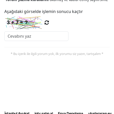
Aşağıdaki görselde işlemin sonucu kaçtır
* Bu içerik ile ilgili yorum yok, ilk yorumu siz yazın, tartışalım *
İstanbul Avukat
iptv satın al
Eşya Depolama
uluslararası ev