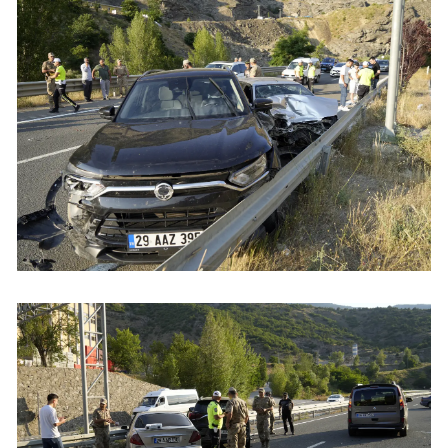
Yozgat
Zonguldak
Aksaray
Bayburt
Karaman
Kırıkkale
Batman
Şırnak
Bartın
Ardahan
Iğdır