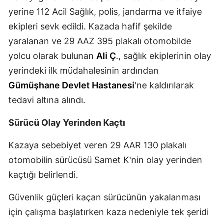
yerine 112 Acil Sağlık, polis, jandarma ve itfaiye
Malatya
ekipleri sevk edildi. Kazada hafif şekilde
Manisa
yaralanan ve 29 AAZ 395 plakalı otomobilde
yolcu olarak bulunan
Ali Ç
., sağlık ekiplerinin olay
Kahramanmaraş
yerindeki ilk müdahalesinin ardından
Mardin
Gümüşhane Devlet Hastanesi
'ne kaldırılarak
Muğla
tedavi altına alındı.
Muş
Sürücü Olay Yerinden Kaçtı
Nevşehir
Kazaya sebebiyet veren 29 AAR 130 plakalı
Niğde
otomobilin sürücüsü Samet K'nin olay yerinden
kaçtığı belirlendi.
Ordu
Rize
Güvenlik güçleri kaçan sürücünün yakalanması
için çalışma başlatırken kaza nedeniyle tek şeridi
Sakarya