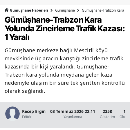
Bilecik
Gümüşhane
Gümüşhane-Trabzon Kara Yolun
Gümüşhane Haberleri
Gümüşhane-Trabzon Kara
Bingöl
Yolunda Zincirleme Trafik Kazası:
Bitlis
1 Yaralı
Bolu
Gümüşhane merkeze bağlı Mescitli köyü
Burdur
mevkisinde üç aracın karıştığı zincirleme trafik
Bursa
kazasında bir kişi yaralandı. Gümüşhane-
Trabzon kara yolunda meydana gelen kaza
Çanakkale
nedeniyle ulaşım bir süre tek şeritten kontrollü
Çankırı
olarak sağlandı.
Çorum
Recep Ergin
03 Temmuz 2026 22:11
2358
1 D
Denizli
Editör
Yayınlanma
Gösterim
Okunm
Diyarbakır