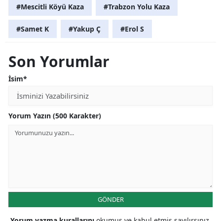
#Mescitli Köyü Kaza
#Trabzon Yolu Kaza
#Samet K
#Yakup Ç
#Erol S
Son Yorumlar
İsim*
Yorum Yazın (500 Karakter)
GÖNDER
Yorum yazma kurallarını
okumuş ve kabul etmiş sayılırsınız