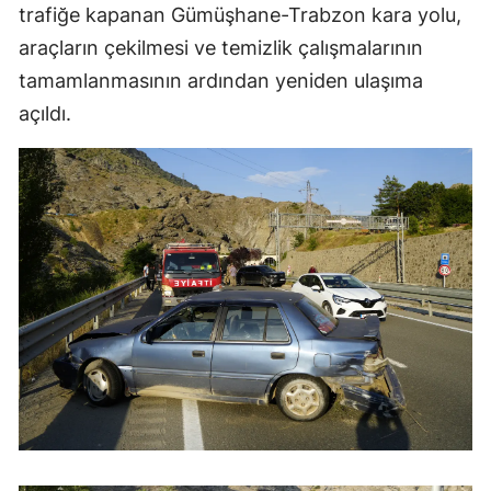
trafiğe kapanan Gümüşhane-Trabzon kara yolu,
Samsun
araçların çekilmesi ve temizlik çalışmalarının
tamamlanmasının ardından yeniden ulaşıma
Siirt
açıldı.
Sinop
Sivas
Tekirdağ
Tokat
Trabzon
Tunceli
Şanlıurfa
Uşak
Van