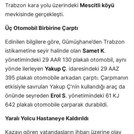
Trabzon kara yolu üzerindeki
Mescitli köyü
Mersin
mevkisinde gerçekleşti.
İstanbul
Üç Otomobil Birbirine Çarptı
İzmir
Edinilen bilgilere göre, Gümüşhane’den Trabzon
Kars
istikametine seyir halinde olan
Samet K
.
Kastamonu
yönetimindeki 29 AAR 130 plakalı otomobil, aynı
yönde ilerleyen
Yakup Ç
. idaresindeki 29 AAZ
Kayseri
395 plakalı otomobile arkadan çarptı. Çarpmanın
Kırklareli
etkisiyle savrulan Yakup Ç'nin kullandığı araç da
Kırşehir
önünde seyreden
Erol S
. yönetimindeki 61 KJ
642 plakalı otomobile çarparak durabildi.
Kocaeli
Yaralı Yolcu Hastaneye Kaldırıldı
Konya
Kütahya
Kazayı gören vatandaşların ihbarı üzerine olay