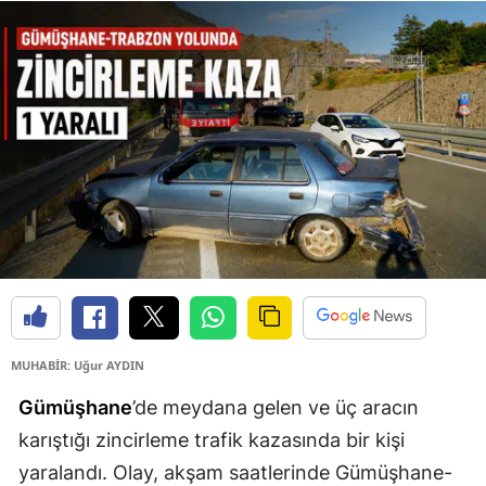
Edirne
Elazığ
Erzincan
Erzurum
Eskişehir
Gaziantep
Giresun
Gümüşhane
MUHABİR: Uğur AYDIN
Hakkari
Gümüşhane
’de meydana gelen ve üç aracın
Hatay
karıştığı zincirleme trafik kazasında bir kişi
yaralandı. Olay, akşam saatlerinde Gümüşhane-
Isparta