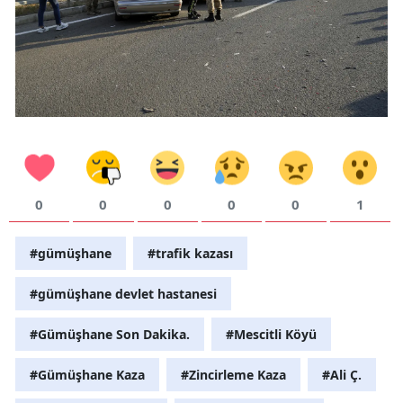
Yalova
Karabük
Kilis
Osmaniye
Düzce
0
0
0
0
0
1
#gümüşhane
#trafik kazası
#gümüşhane devlet hastanesi
#Gümüşhane Son Dakika.
#Mescitli Köyü
#Gümüşhane Kaza
#Zincirleme Kaza
#Ali Ç.