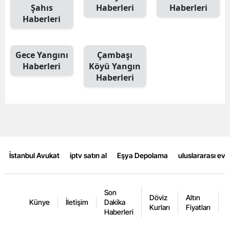
Şahıs
Haberleri
Haberleri
Haberleri
Gece Yangını
Çambaşı
Haberleri
Köyü Yangın
Haberleri
İstanbul Avukat
iptv satın al
Eşya Depolama
uluslararası ev
Son
Döviz
Altın
K
Künye
İletişim
Dakika
Kurları
Fiyatları
F
Haberleri