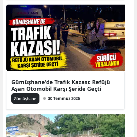
Malatya
Manisa
Kahramanmaraş
Mardin
Muğla
Muş
Gümüşhane'de Trafik Kazası: Refüjü
Nevşehir
Aşan Otomobil Karşı Şeride Geçti
Niğde
Gümüşhane
30 Temmuz 2026
Ordu
Rize
Sakarya