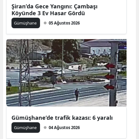
Şiran’da Gece Yangını: Çambaşı
Mersin
Köyünde 3 Ev Hasar Gördü
İstanbul
Gümüşhane
05 Ağustos 2026
İzmir
Kars
Kastamonu
Kayseri
Kırklareli
Kırşehir
Kocaeli
Gümüşhane’de trafik kazası: 6 yaralı
Konya
Gümüşhane
04 Ağustos 2026
Kütahya