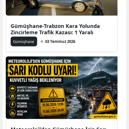
Yozgat
Zonguldak
Gümüşhane-Trabzon Kara Yolunda
Zincirleme Trafik Kazası: 1 Yaralı
Aksaray
Gümüşhane
03 Temmuz 2026
Bayburt
Karaman
Kırıkkale
Batman
Şırnak
Bartın
Ardahan
Iğdır