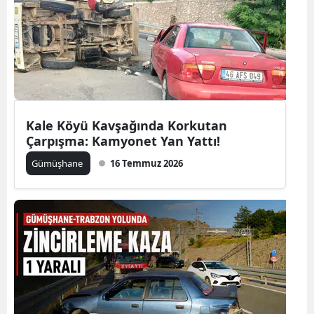
Samsun
Siirt
Sinop
Sivas
Kale Köyü Kavşağında Korkutan
Tekirdağ
Çarpışma: Kamyonet Yan Yattı!
Gümüşhane
16 Temmuz 2026
Tokat
Trabzon
Tunceli
Şanlıurfa
Uşak
Van