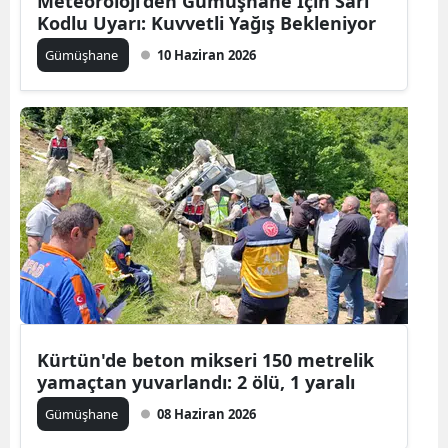
Meteoroloji’den Gümüşhane İçin Sarı
Kodlu Uyarı: Kuvvetli Yağış Bekleniyor
Yalova
Gümüşhane
10 Haziran 2026
Karabük
Kilis
Osmaniye
Düzce
Kürtün'de beton mikseri 150 metrelik
yamaçtan yuvarlandı: 2 ölü, 1 yaralı
Gümüşhane
08 Haziran 2026