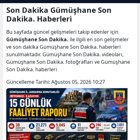
Bilecik
Son Dakika Gümüşhane Son
Dakika. Haberleri
Bingöl
Bu sayfada güncel gelişmeleri takip edenler için
Bitlis
Gümüşhane Son Dakika.
ile ilgili en son gelişmeler
Bolu
ve son dakika Gümüşhane Son Dakika. haberleri
sunulmaktadır. Gümüşhane Son Dakika. videoları,
Burdur
Gümüşhane Son Dakika. fotoğrafları ve Gümüşhane
Son Dakika. haberleri
Bursa
Güncelleme Tarihi:
Ağustos 05, 2026 10:27
Çanakkale
Çankırı
Çorum
Denizli
Diyarbakır