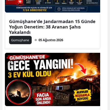
Edirne
Elazığ
Gümüşhane'de Jandarmadan 15 Günde
Erzincan
Yoğun Denetim: 38 Aranan Şahıs
Yakalandı
Erzurum
Gümüşhane
05 Ağustos 2026
Eskişehir
Gaziantep
Giresun
Gümüşhane
Hakkari
Hatay
Isparta