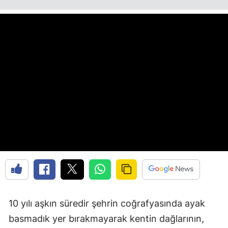
Edirne
Elazığ
Erzincan
Erzurum
Eskişehir
Gaziantep
Giresun
Gümüşhane
Hakkari
Hatay
10 yılı aşkın süredir şehrin coğrafyasında ayak
basmadık yer bırakmayarak kentin dağlarının,
Isparta