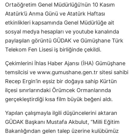
Ortaöğretim Genel Müdürlüğü’nün 10 Kasım
Malatya
Atatürk’ü Anma Günü ve Atatürk Haftası
Manisa
etkinlikleri kapsamında Genel Müdürlüğe ait
sosyal medya hesapları ve youtube kanalında
Kahramanmaraş
paylaşılan görüntü GÜDAK ve Gümüşhane Türk
Mardin
Telekom Fen Lisesi iş birliğinde çekildi.
Muğla
Çekimlerini İhlas Haber Ajansı (İHA) Gümüşhane
Muş
temsilcisi ve www.gumushane.gen.tr sitesi sahibi
Recep Ergin’in eşsiz bir doğaya sahip Kürtün
Nevşehir
ilçesi sınırlarındaki Örümcek Ormanlarında
Niğde
gerçekleştirdiği kısa film büyük beğeni aldı.
Ordu
Yapılan çalışmayla ilgili düşüncelerini aktaran
Rize
GÜDAK Başkanı Mustafa Akbulut, “Milli Eğitim
Bakanlığından gelen talep üzerine kulübümüz
Sakarya