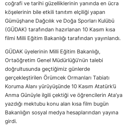
coğrafi ve tarihi güzelliklerinin yanında en ücra
Mersin
köşelerinin bile etkili tanıtım elçiliği yapan
İstanbul
Gümüşhane Dağcılık ve Doğa Sporları Kulübü
(GÜDAK) tarafından hazırlanan 10 Kasım kısa
İzmir
filmi Milli Eğitim Bakanlığı tarafından yayınlandı.
Kars
GÜDAK üyelerinin Milli Eğitim Bakanlığı,
Kastamonu
Ortaöğretim Genel Müdürlüğü’nün talebi
Kayseri
doğrultusunda geçtiğimiz günlerde
gerçekleştirilen Örümcek Ormanları Tabiatı
Kırklareli
Koruma Alanı yürüyüşünde 10 Kasım Atatürk’ü
Kırşehir
Anma Günüyle ilgili çektiği ve öğrencilerin Ata’ya
Kocaeli
yazdığı mektubu konu alan kısa film bugün
Bakanlığın sosyal medya hesaplarından yayına
Konya
girdi.
Kütahya