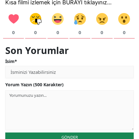
Kısa filmi izlemek için BURAYI tıklayınız…
Yozgat
Zonguldak
0
0
0
0
0
0
Aksaray
Son Yorumlar
Bayburt
İsim*
Karaman
Kırıkkale
Yorum Yazın (500 Karakter)
Batman
Şırnak
Bartın
Ardahan
GÖNDER
Iğdır