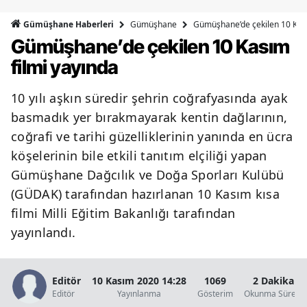
Bilecik
Gümüşhane
Gümüşhane’de çekilen 10 Kası
Gümüşhane Haberleri
Gümüşhane’de çekilen 10 Kasım
Bingöl
filmi yayında
Bitlis
10 yılı aşkın süredir şehrin coğrafyasında ayak
Bolu
basmadık yer bırakmayarak kentin dağlarının,
Burdur
coğrafi ve tarihi güzelliklerinin yanında en ücra
köşelerinin bile etkili tanıtım elçiliği yapan
Bursa
Gümüşhane Dağcılık ve Doğa Sporları Kulübü
Çanakkale
(GÜDAK) tarafından hazırlanan 10 Kasım kısa
Çankırı
filmi Milli Eğitim Bakanlığı tarafından
yayınlandı.
Çorum
Denizli
Editör
10 Kasım 2020 14:28
1069
2 Dakika
Editör
Yayınlanma
Gösterim
Okunma Süresi
Diyarbakır