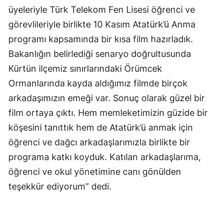
üyeleriyle Türk Telekom Fen Lisesi öğrenci ve
Samsun
görevlileriyle birlikte 10 Kasım Atatürk’ü Anma
Siirt
programı kapsamında bir kısa film hazırladık.
Bakanlığın belirlediği senaryo doğrultusunda
Sinop
Kürtün ilçemiz sınırlarındaki Örümcek
Sivas
Ormanlarında kayda aldığımız filmde birçok
Tekirdağ
arkadaşımızın emeği var. Sonuç olarak güzel bir
film ortaya çıktı. Hem memleketimizin güzide bir
Tokat
köşesini tanıttık hem de Atatürk’ü anmak için
Trabzon
öğrenci ve dağcı arkadaşlarımızla birlikte bir
programa katkı koyduk. Katılan arkadaşlarıma,
Tunceli
öğrenci ve okul yönetimine canı gönülden
Şanlıurfa
teşekkür ediyorum” dedi.
Uşak
Van