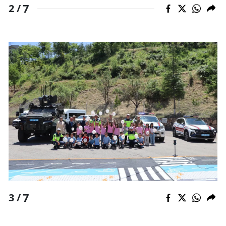
7
2 /
7
3 /