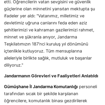
etti. Öğrencilerin vatan sevgisini ve güvenlik
Malatya
güçlerine olan minnetini yansıtan mektupta şu
ifadeler yer aldı: "Vatanımız, milletimiz ve
Manisa
devletimiz uğruna canlarını feda eden aziz
Kahramanmaraş
şehitlerimizi ve kahraman gazilerimizi rahmet,
Mardin
minnet ve şükranla anıyor, Jandarma
Teşkilatımızın 187’nci kuruluş yıl dönümünü
Muğla
içtenlikle kutluyoruz. Tüm mensuplarına
Muş
aileleriyle birlikte sağlık, mutluluk ve başarılar
diliyoruz."
Nevşehir
Niğde
Jandarmanın Görevleri ve Faaliyetleri Anlatıldı
Ordu
Gümüşhane İl Jandarma Komutanlığı
personeli
tarafından sıcak bir şekilde karşılanan
Rize
öğrencilere, komutanlık binası gezdirilerek
Sakarya