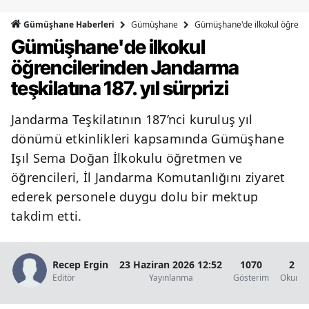
Bilecik
Gümüşhane
Gümüşhane'de ilkokul öğrencil
Gümüşhane Haberleri
Gümüşhane'de ilkokul
Bingöl
öğrencilerinden Jandarma
Bitlis
teşkilatına 187. yıl sürprizi
Bolu
Jandarma Teşkilatının 187’nci kuruluş yıl
Burdur
dönümü etkinlikleri kapsamında Gümüşhane
Bursa
Işıl Sema Doğan İlkokulu öğretmen ve
öğrencileri, İl Jandarma Komutanlığını ziyaret
Çanakkale
ederek personele duygu dolu bir mektup
Çankırı
takdim etti.
Çorum
Recep Ergin
23 Haziran 2026 12:52
1070
2 D
Denizli
Editör
Yayınlanma
Gösterim
Okunma
Diyarbakır