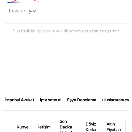
* Bu içerik ile ilgili yorum yok, ilk yorumu siz yazın, tartışalım *
İstanbul Avukat
iptv satın al
Eşya Depolama
uluslararası ev
Son
Döviz
Altın
K
Künye
İletişim
Dakika
Kurları
Fiyatları
F