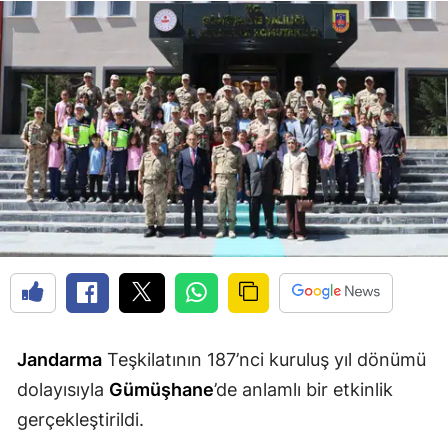
Edirne
Elazığ
Erzincan
Erzurum
Eskişehir
Gaziantep
Giresun
Gümüşhane
Hakkari
Jandarma
Teşkilatının 187’nci kuruluş yıl dönümü
dolayısıyla
Gümüşhane
’de anlamlı bir etkinlik
Hatay
gerçekleştirildi.
Isparta