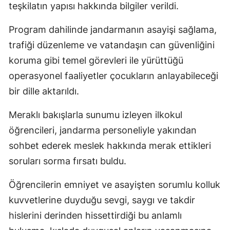
teşkilatın yapısı hakkında bilgiler verildi.
Samsun
Program dahilinde jandarmanın asayişi sağlama,
Siirt
trafiği düzenleme ve vatandaşın can güvenliğini
Sinop
koruma gibi temel görevleri ile yürüttüğü
operasyonel faaliyetler çocukların anlayabileceği
Sivas
bir dille aktarıldı.
Tekirdağ
Meraklı bakışlarla sunumu izleyen ilkokul
Tokat
öğrencileri, jandarma personeliyle yakından
Trabzon
sohbet ederek meslek hakkında merak ettikleri
soruları sorma fırsatı buldu.
Tunceli
Öğrencilerin emniyet ve asayişten sorumlu kolluk
Şanlıurfa
kuvvetlerine duyduğu sevgi, saygı ve takdir
Uşak
hislerini derinden hissettirdiği bu anlamlı
Van