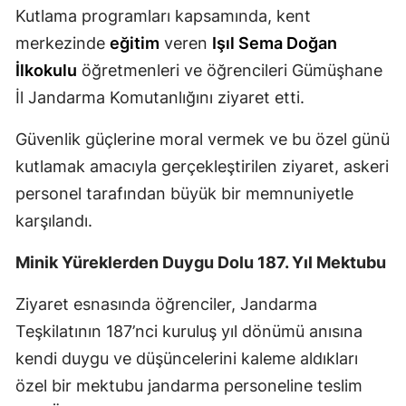
Kutlama programları kapsamında, kent
Mersin
merkezinde
eğitim
veren
Işıl Sema Doğan
İstanbul
İlkokulu
öğretmenleri ve öğrencileri Gümüşhane
İl Jandarma Komutanlığını ziyaret etti.
İzmir
Kars
Güvenlik güçlerine moral vermek ve bu özel günü
kutlamak amacıyla gerçekleştirilen ziyaret, askeri
Kastamonu
personel tarafından büyük bir memnuniyetle
Kayseri
karşılandı.
Kırklareli
Minik Yüreklerden Duygu Dolu 187. Yıl Mektubu
Kırşehir
Ziyaret esnasında öğrenciler, Jandarma
Kocaeli
Teşkilatının 187’nci kuruluş yıl dönümü anısına
kendi duygu ve düşüncelerini kaleme aldıkları
Konya
özel bir mektubu jandarma personeline teslim
Kütahya