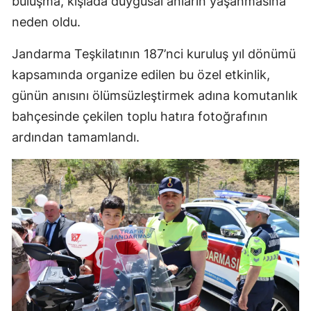
buluşma, kışlada duygusal anların yaşanmasına
neden oldu.
Yozgat
Jandarma Teşkilatının 187’nci kuruluş yıl dönümü
Zonguldak
kapsamında organize edilen bu özel etkinlik,
Aksaray
günün anısını ölümsüzleştirmek adına komutanlık
Bayburt
bahçesinde çekilen toplu hatıra fotoğrafının
ardından tamamlandı.
Karaman
Kırıkkale
Batman
Şırnak
Bartın
Ardahan
Iğdır