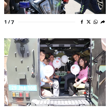
Yalova
Karabük
7
1 /
Kilis
Osmaniye
Düzce