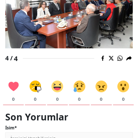
4
4 /
0
0
0
0
0
0
Son Yorumlar
İsim*