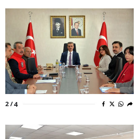
Yozgat
Zonguldak
Aksaray
Bayburt
Karaman
Kırıkkale
Batman
Şırnak
4
2 /
Bartın
Ardahan
Iğdır