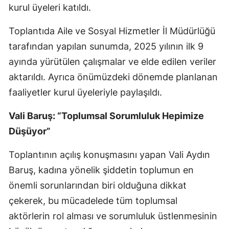
kurul üyeleri katıldı.
Mersin
Toplantıda Aile ve Sosyal Hizmetler İl Müdürlüğü
İstanbul
tarafından yapılan sunumda, 2025 yılının ilk 9
İzmir
ayında yürütülen çalışmalar ve elde edilen veriler
aktarıldı. Ayrıca önümüzdeki dönemde planlanan
Kars
faaliyetler kurul üyeleriyle paylaşıldı.
Kastamonu
Vali Baruş: “Toplumsal Sorumluluk Hepimize
Kayseri
Düşüyor”
Kırklareli
Toplantının açılış konuşmasını yapan Vali Aydın
Kırşehir
Baruş, kadına yönelik şiddetin toplumun en
Kocaeli
önemli sorunlarından biri olduğuna dikkat
çekerek, bu mücadelede tüm toplumsal
Konya
aktörlerin rol alması ve sorumluluk üstlenmesinin
Kütahya