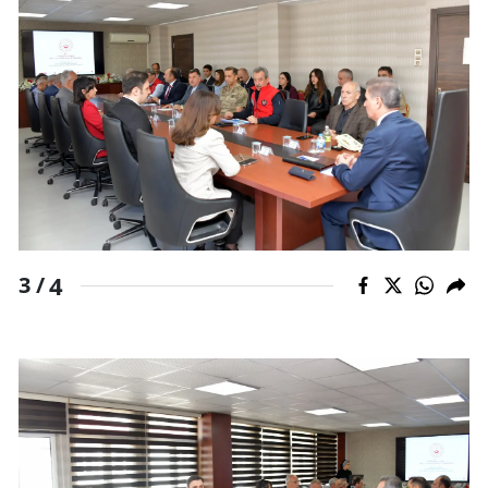
Yalova
Karabük
Kilis
Osmaniye
Düzce
4
3 /