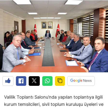
Edirne
Elazığ
Erzincan
Erzurum
Eskişehir
Gaziantep
Giresun
Gümüşhane
Hakkari
Hatay
Valilik Toplantı Salonu’nda yapılan toplantıya ilgili
kurum temsilcileri, sivil toplum kuruluşu üyeleri ve
Isparta