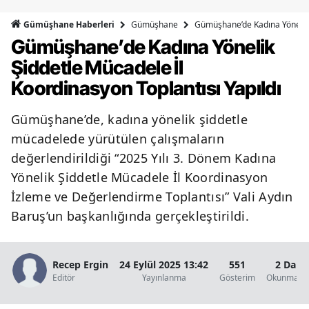
Bilecik
Gümüşhane
Gümüşhane’de Kadına Yönelik Ş
Gümüşhane Haberleri
Gümüşhane’de Kadına Yönelik
Bingöl
Şiddetle Mücadele İl
Bitlis
Koordinasyon Toplantısı Yapıldı
Bolu
Gümüşhane’de, kadına yönelik şiddetle
Burdur
mücadelede yürütülen çalışmaların
Bursa
değerlendirildiği “2025 Yılı 3. Dönem Kadına
Yönelik Şiddetle Mücadele İl Koordinasyon
Çanakkale
İzleme ve Değerlendirme Toplantısı” Vali Aydın
Çankırı
Baruş’un başkanlığında gerçekleştirildi.
Çorum
Recep Ergin
24 Eylül 2025 13:42
551
2 Daki
Denizli
Editör
Yayınlanma
Gösterim
Okunma Sü
Diyarbakır