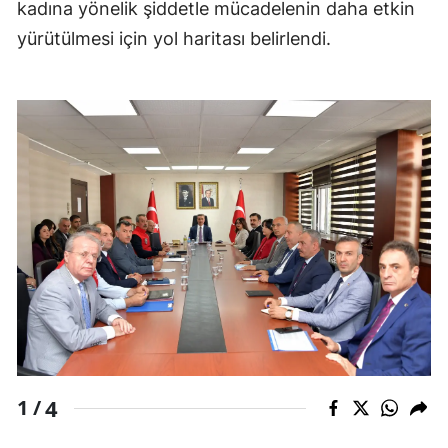
kadına yönelik şiddetle mücadelenin daha etkin
Samsun
yürütülmesi için yol haritası belirlendi.
Siirt
Sinop
Sivas
Tekirdağ
Tokat
Trabzon
Tunceli
Şanlıurfa
4
Uşak
1 /
Van