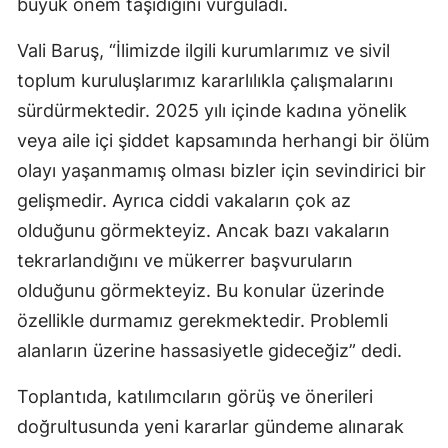
büyük önem taşıdığını vurguladı.
Malatya
Vali Baruş, “İlimizde ilgili kurumlarımız ve sivil
Manisa
toplum kuruluşlarımız kararlılıkla çalışmalarını
sürdürmektedir. 2025 yılı içinde kadına yönelik
Kahramanmaraş
veya aile içi şiddet kapsamında herhangi bir ölüm
Mardin
olayı yaşanmamış olması bizler için sevindirici bir
Muğla
gelişmedir. Ayrıca ciddi vakaların çok az
olduğunu görmekteyiz. Ancak bazı vakaların
Muş
tekrarlandığını ve mükerrer başvuruların
Nevşehir
olduğunu görmekteyiz. Bu konular üzerinde
Niğde
özellikle durmamız gerekmektedir. Problemli
alanların üzerine hassasiyetle gideceğiz” dedi.
Ordu
Toplantıda, katılımcıların görüş ve önerileri
Rize
doğrultusunda yeni kararlar gündeme alınarak
Sakarya