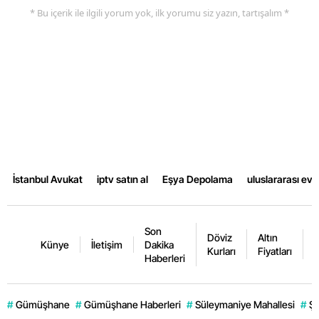
* Bu içerik ile ilgili yorum yok, ilk yorumu siz yazın, tartışalım *
İstanbul Avukat
iptv satın al
Eşya Depolama
uluslararası ev
Son
Döviz
Altın
K
Künye
İletişim
Dakika
Kurları
Fiyatları
F
Haberleri
#
Gümüşhane
#
Gümüşhane Haberleri
#
Süleymaniye Mahallesi
#
Şi