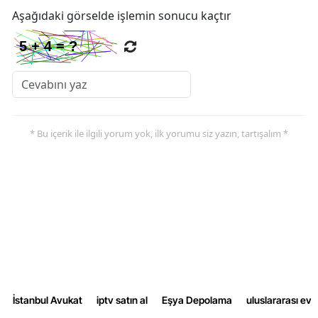
Aşağıdaki görselde işlemin sonucu kaçtır
Yalova
Karabük
Kilis
Osmaniye
* Bu içerik ile ilgili yorum yok, ilk yorumu siz yazın, tartışalım *
Düzce
İstanbul Avukat
iptv satın al
Eşya Depolama
uluslararası ev