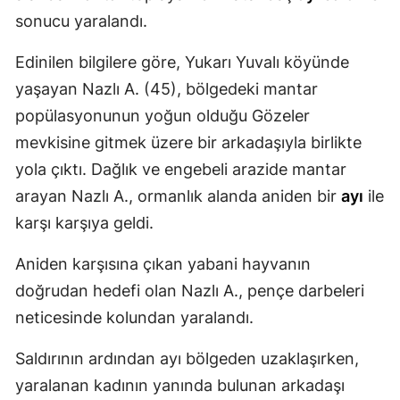
sonucu yaralandı.
Mersin
İstanbul
Edinilen bilgilere göre, Yukarı Yuvalı köyünde
yaşayan Nazlı A. (45), bölgedeki mantar
İzmir
popülasyonunun yoğun olduğu Gözeler
Kars
mevkisine gitmek üzere bir arkadaşıyla birlikte
yola çıktı. Dağlık ve engebeli arazide mantar
Kastamonu
arayan Nazlı A., ormanlık alanda aniden bir
ayı
ile
Kayseri
karşı karşıya geldi.
Kırklareli
Aniden karşısına çıkan yabani hayvanın
Kırşehir
doğrudan hedefi olan Nazlı A., pençe darbeleri
neticesinde kolundan yaralandı.
Kocaeli
Konya
Saldırının ardından ayı bölgeden uzaklaşırken,
yaralanan kadının yanında bulunan arkadaşı
Kütahya