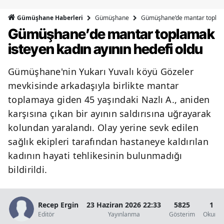
Bilecik
Gümüşhane
Gümüşhane’de mantar toplamak
Gümüşhane Haberleri
Gümüşhane’de mantar toplamak
Bingöl
isteyen kadın ayının hedefi oldu
Bitlis
Gümüşhane'nin Yukarı Yuvalı köyü Gözeler
Bolu
mevkisinde arkadaşıyla birlikte mantar
Burdur
toplamaya giden 45 yaşındaki Nazlı A., aniden
karşısına çıkan bir ayının saldırısına uğrayarak
Bursa
kolundan yaralandı. Olay yerine sevk edilen
Çanakkale
sağlık ekipleri tarafından hastaneye kaldırılan
Çankırı
kadının hayati tehlikesinin bulunmadığı
bildirildi.
Çorum
Denizli
Recep Ergin
23 Haziran 2026 22:33
5825
1 D
Editör
Yayınlanma
Gösterim
Okunma
Diyarbakır