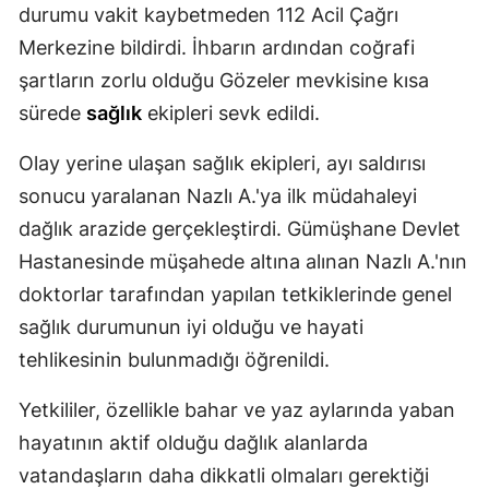
durumu vakit kaybetmeden 112 Acil Çağrı
Malatya
Merkezine bildirdi. İhbarın ardından coğrafi
Manisa
şartların zorlu olduğu Gözeler mevkisine kısa
sürede
sağlık
ekipleri sevk edildi.
Kahramanmaraş
Olay yerine ulaşan sağlık ekipleri, ayı saldırısı
Mardin
sonucu yaralanan Nazlı A.'ya ilk müdahaleyi
Muğla
dağlık arazide gerçekleştirdi. Gümüşhane Devlet
Muş
Hastanesinde müşahede altına alınan Nazlı A.'nın
doktorlar tarafından yapılan tetkiklerinde genel
Nevşehir
sağlık durumunun iyi olduğu ve hayati
Niğde
tehlikesinin bulunmadığı öğrenildi.
Ordu
Yetkililer, özellikle bahar ve yaz aylarında yaban
Rize
hayatının aktif olduğu dağlık alanlarda
vatandaşların daha dikkatli olmaları gerektiği
Sakarya