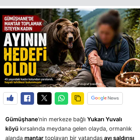
Edirne
Elazığ
Erzincan
Erzurum
Eskişehir
Gaziantep
Giresun
Gümüşhane
Hakkari
Gümüşhane
’nin merkeze bağlı
Yukarı Yuvalı
Hatay
köyü
kırsalında meydana gelen olayda, ormanlık
Isparta
alanda
mantar
toplayan bir vatandaş
ayı saldırısı