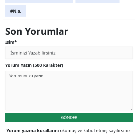
#N.a.
Yozgat
Zonguldak
Son Yorumlar
Aksaray
İsim*
Bayburt
Karaman
Yorum Yazın (500 Karakter)
Kırıkkale
Batman
Şırnak
Bartın
GÖNDER
Ardahan
Yorum yazma kurallarını
okumuş ve kabul etmiş sayılırsınız
Iğdır