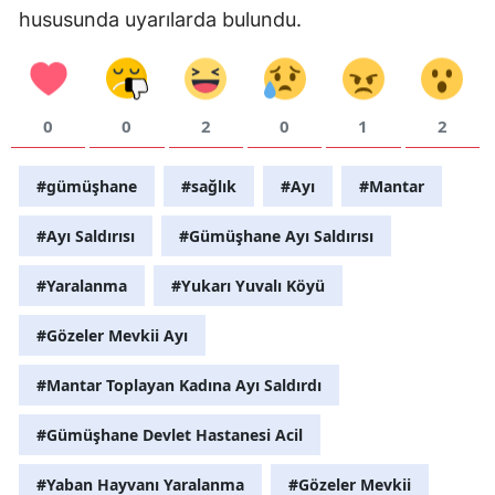
hususunda uyarılarda bulundu.
Samsun
Siirt
0
0
2
0
1
2
Sinop
Sivas
#gümüşhane
#sağlık
#Ayı
#Mantar
Tekirdağ
#Ayı Saldırısı
#Gümüşhane Ayı Saldırısı
Tokat
#Yaralanma
#Yukarı Yuvalı Köyü
Trabzon
#Gözeler Mevkii Ayı
Tunceli
#Mantar Toplayan Kadına Ayı Saldırdı
Şanlıurfa
#Gümüşhane Devlet Hastanesi Acil
Uşak
#Yaban Hayvanı Yaralanma
#Gözeler Mevkii
Van