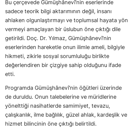
Bu çerçevede Gümüşhânevî’nin eserlerinde
sadece teorik bilgi aktarımının değil, insanı
Yozgat
ahlaken olgunlaştırmayı ve toplumsal hayata yön
Zonguldak
vermeyi amaçlayan bir üslubun öne çıktığı dile
Aksaray
getirildi. Doç. Dr. Yılmaz, Gümüşhânevî’nin
eserlerinden hareketle onun ilimle ameli, bilgiyle
Bayburt
hikmeti, zikirle sosyal sorumluluğu birlikte
Karaman
değerlendiren bir çizgiye sahip olduğunu ifade
Kırıkkale
etti.
Batman
Programda Gümüşhânevî’nin öğütleri üzerinde
de duruldu. Onun talebelerine ve müridlerine
Şırnak
yönelttiği nasihatlerde samimiyet, tevazu,
Bartın
çalışkanlık, ilme bağlılık, güzel ahlak, kardeşlik ve
Ardahan
hizmet bilincinin öne çıktığı belirtildi.
Iğdır