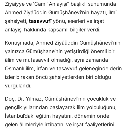
Ziyâiyye ve ‘Câmi’ Anlayışı” başlıklı sunumunda
Malatya
Ahmed Ziyâüddin Gümüşhânevî’nin hayatı, ilmî
Manisa
şahsiyeti,
tasavvuf
î yönü, eserleri ve irşat
anlayışı hakkında kapsamlı bilgiler verdi.
Kahramanmaraş
Konuşmada, Ahmed Ziyâüddin Gümüşhânevî’nin
Mardin
yalnızca Gümüşhane’nin yetiştirdiği önemli bir
Muğla
âlim ve mutasavvıf olmadığı, aynı zamanda
Muş
Osmanlı ilim, irfan ve tasavvuf geleneğinde derin
izler bırakan öncü şahsiyetlerden biri olduğu
Nevşehir
vurgulandı.
Niğde
Doç. Dr. Yılmaz, Gümüşhânevî’nin çocukluk ve
Ordu
gençlik yıllarından başlayarak ilim yolculuğunu,
Rize
İstanbul’daki eğitim hayatını, dönemin önde
gelen âlimleriyle irtibatını ve irşat faaliyetlerini
Sakarya