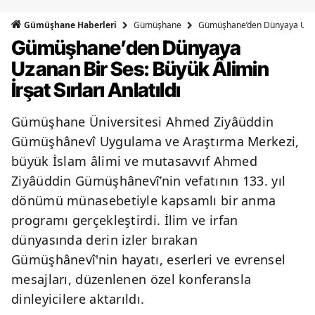
Bilecik
Gümüşhane
Gümüşhane’den Dünyaya Uzanan 
Gümüşhane Haberleri
Gümüşhane’den Dünyaya
Bingöl
Uzanan Bir Ses: Büyük Âlimin
Bitlis
İrşat Sırları Anlatıldı
Bolu
Gümüşhane Üniversitesi Ahmed Ziyâüddin
Burdur
Gümüşhânevî Uygulama ve Araştırma Merkezi,
Bursa
büyük İslam âlimi ve mutasavvıf Ahmed
Ziyâüddin Gümüşhânevî’nin vefatının 133. yıl
Çanakkale
dönümü münasebetiyle kapsamlı bir anma
Çankırı
programı gerçekleştirdi. İlim ve irfan
dünyasında derin izler bırakan
Çorum
Gümüşhânevî'nin hayatı, eserleri ve evrensel
Denizli
mesajları, düzenlenen özel konferansla
dinleyicilere aktarıldı.
Diyarbakır