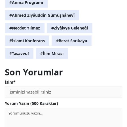
#Anma Programı
#Ahmed Ziyâüddîn Gümüşhânevî
#Necdet Yılmaz
#Ziyâiyye Geleneği
#İslami Konferans
#Berat Sarıkaya
#Tasavvuf
#İlim Mirası
Son Yorumlar
İsim*
Yorum Yazın (500 Karakter)