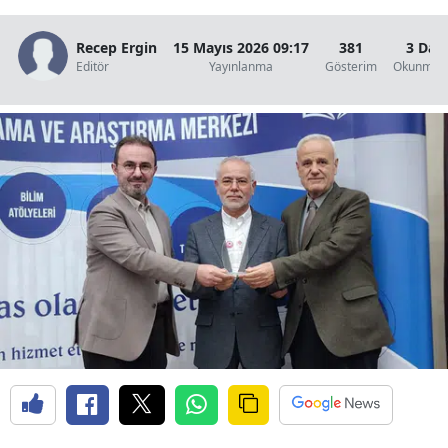
Edirne
Recep Ergin
15 Mayıs 2026 09:17
381
3 Dak
Elazığ
Editör
Yayınlanma
Gösterim
Okunma S
Erzincan
Erzurum
Eskişehir
Gaziantep
Giresun
Gümüşhane
Hakkari
Hatay
Isparta