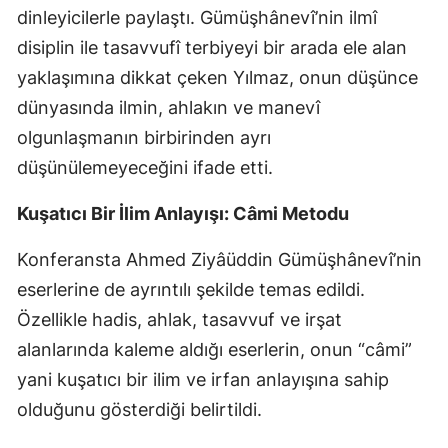
dinleyicilerle paylaştı. Gümüşhânevî’nin ilmî
Samsun
disiplin ile tasavvufî terbiyeyi bir arada ele alan
Siirt
yaklaşımına dikkat çeken Yılmaz, onun düşünce
dünyasında ilmin, ahlakın ve manevî
Sinop
olgunlaşmanın birbirinden ayrı
Sivas
düşünülemeyeceğini ifade etti.
Tekirdağ
Kuşatıcı Bir İlim Anlayışı: Câmi Metodu
Tokat
Konferansta Ahmed Ziyâüddin Gümüşhânevî’nin
Trabzon
eserlerine de ayrıntılı şekilde temas edildi.
Özellikle hadis, ahlak, tasavvuf ve irşat
Tunceli
alanlarında kaleme aldığı eserlerin, onun “câmi”
Şanlıurfa
yani kuşatıcı bir ilim ve irfan anlayışına sahip
Uşak
olduğunu gösterdiği belirtildi.
Van