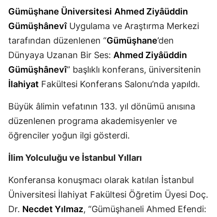
Gümüşhane Üniversitesi
Ahmed Ziyâüddin
Mersin
Gümüşhânevî
Uygulama ve Araştırma Merkezi
İstanbul
tarafından düzenlenen “
Gümüşhane
’den
İzmir
Dünyaya Uzanan Bir Ses:
Ahmed Ziyâüddin
Gümüşhânevî
” başlıklı konferans, üniversitenin
Kars
İlahiyat
Fakültesi Konferans Salonu’nda yapıldı.
Kastamonu
Büyük âlimin vefatının 133. yıl dönümü anısına
Kayseri
düzenlenen programa akademisyenler ve
Kırklareli
öğrenciler yoğun ilgi gösterdi.
Kırşehir
İlim Yolculuğu ve İstanbul Yılları
Kocaeli
Konferansa konuşmacı olarak katılan İstanbul
Konya
Üniversitesi İlahiyat Fakültesi Öğretim Üyesi Doç.
Dr.
Necdet Yılmaz
, “Gümüşhaneli Ahmed Efendi:
Kütahya