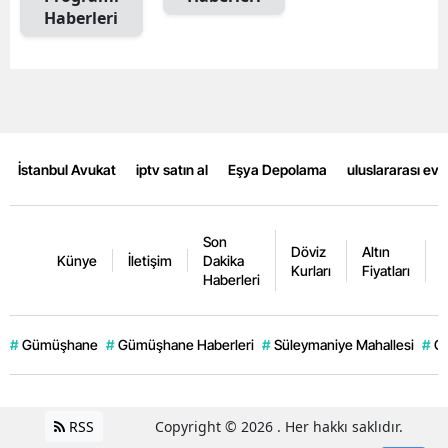
Haberleri
Mersin
İstanbul
İzmir
Kars
İstanbul Avukat
iptv satın al
Eşya Depolama
uluslararası ev
Kastamonu
Kayseri
Son
Döviz
Altın
K
Künye
İletişim
Dakika
Kurları
Fiyatları
F
Kırklareli
Haberleri
Kırşehir
#
Gümüşhane
#
Gümüşhane Haberleri
#
Süleymaniye Mahallesi
#
G
Kocaeli
Konya
RSS
Copyright © 2026 . Her hakkı saklıdır.
Kütahya