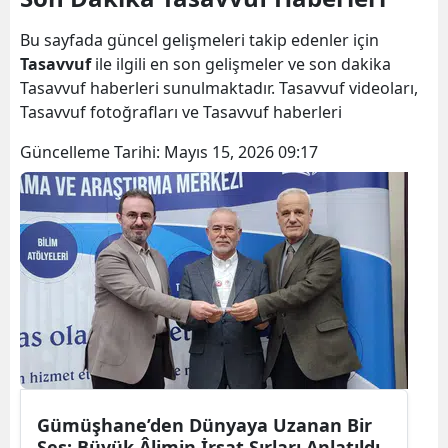
Bilecik
Bu sayfada güncel gelişmeleri takip edenler için
Bingöl
Tasavvuf
ile ilgili en son gelişmeler ve son dakika
Tasavvuf haberleri sunulmaktadır. Tasavvuf videoları,
Bitlis
Tasavvuf fotoğrafları ve Tasavvuf haberleri
Bolu
Güncelleme Tarihi:
Mayıs 15, 2026 09:17
Burdur
Bursa
Çanakkale
Çankırı
Çorum
Denizli
Gümüşhane’den Dünyaya Uzanan Bir
Diyarbakır
Ses: Büyük Âlimin İrşat Sırları Anlatıldı