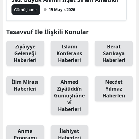
Edirne
Gümüşhane
15 Mayıs 2026
Elazığ
Tasavvuf İle İlişkili Konular
Erzincan
Erzurum
Ziyâiyye
İslami
Berat
Geleneği
Konferans
Sarıkaya
Eskişehir
Haberleri
Haberleri
Haberleri
Gaziantep
İlim Mirası
Ahmed
Necdet
Giresun
Haberleri
Ziyâüddîn
Yılmaz
Gümüşhâne
Haberleri
Gümüşhane
vî
Haberleri
Hakkari
Hatay
Anma
İlahiyat
Isparta
Programı
Haberleri