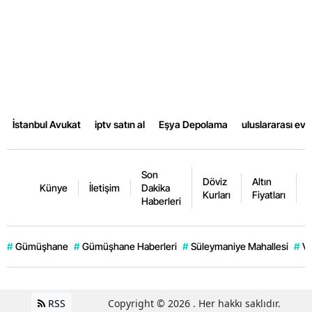
İstanbul Avukat
iptv satın al
Eşya Depolama
uluslararası ev
Son
Döviz
Altın
K
Künye
İletişim
Dakika
Kurları
Fiyatları
F
Haberleri
#
Gümüşhane
#
Gümüşhane Haberleri
#
Süleymaniye Mahallesi
#
Ve
RSS
Copyright © 2026 . Her hakkı saklıdır.