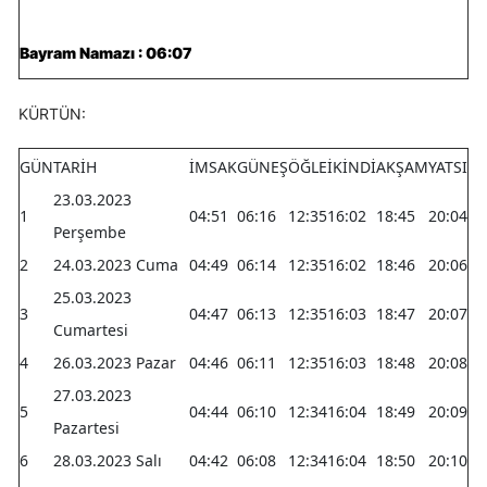
Bayram Namazı : 06:07
KÜRTÜN:
GÜN
TARİH
İMSAK
GÜNEŞ
ÖĞLE
İKİNDİ
AKŞAM
YATSI
23.03.2023
1
04:51
06:16
12:35
16:02
18:45
20:04
Perşembe
2
24.03.2023 Cuma
04:49
06:14
12:35
16:02
18:46
20:06
25.03.2023
3
04:47
06:13
12:35
16:03
18:47
20:07
Cumartesi
4
26.03.2023 Pazar
04:46
06:11
12:35
16:03
18:48
20:08
27.03.2023
5
04:44
06:10
12:34
16:04
18:49
20:09
Pazartesi
6
28.03.2023 Salı
04:42
06:08
12:34
16:04
18:50
20:10