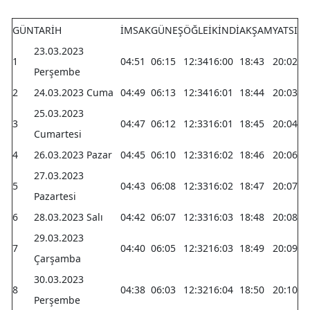
Yalova
GÜN
TARİH
İMSAK
GÜNEŞ
ÖĞLE
İKİNDİ
AKŞAM
YATSI
23.03.2023
Karabük
1
04:51
06:15
12:34
16:00
18:43
20:02
Perşembe
Kilis
2
24.03.2023 Cuma
04:49
06:13
12:34
16:01
18:44
20:03
Osmaniye
25.03.2023
3
04:47
06:12
12:33
16:01
18:45
20:04
Cumartesi
Düzce
4
26.03.2023 Pazar
04:45
06:10
12:33
16:02
18:46
20:06
27.03.2023
5
04:43
06:08
12:33
16:02
18:47
20:07
Pazartesi
6
28.03.2023 Salı
04:42
06:07
12:33
16:03
18:48
20:08
29.03.2023
7
04:40
06:05
12:32
16:03
18:49
20:09
Çarşamba
30.03.2023
8
04:38
06:03
12:32
16:04
18:50
20:10
Perşembe