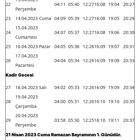
22
04:11
05:40
12:27
16:08
19:04
20:27
Perşembe
23
14.04.2023 Cuma
04:09
05:39
12:27
16:08
19:05
20:29
15.04.2023
24
04:07
05:37
12:27
16:08
19:06
20:30
Cumartesi
25
16.04.2023 Pazar
04:05
05:36
12:26
16:09
19:07
20:31
17.04.2023
26
04:04
05:34
12:26
16:09
19:08
20:33
Pazartesi
Kadir Gecesi
27
18.04.2023 Salı
04:02
05:33
12:26
16:09
19:09
20:34
19.04.2023
28
04:00
05:31
12:26
16:10
19:10
20:35
Çarşamba
20.04.2023
29
03:58
05:30
12:25
16:10
19:11
20:37
Perşembe
21 Nisan 2023 Cuma Ramazan Bayramının 1. Günüdür.