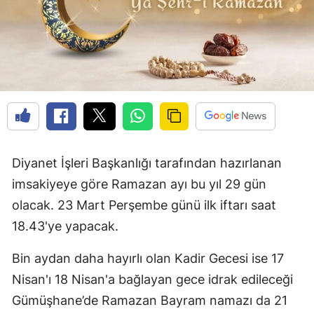
Edirne
Elazığ
Erzincan
Erzurum
Eskişehir
Gaziantep
Diyanet İşleri Başkanlığı tarafından hazırlanan
imsakiyeye göre Ramazan ayı bu yıl 29 gün
Giresun
olacak. 23 Mart Perşembe günü ilk iftarı saat
Gümüşhane
18.43'ye yapacak.
Hakkari
Bin aydan daha hayırlı olan Kadir Gecesi ise 17
Hatay
Nisan'ı 18 Nisan'a bağlayan gece idrak edileceği
Gümüşhane’de Ramazan Bayram namazı da 21
Isparta