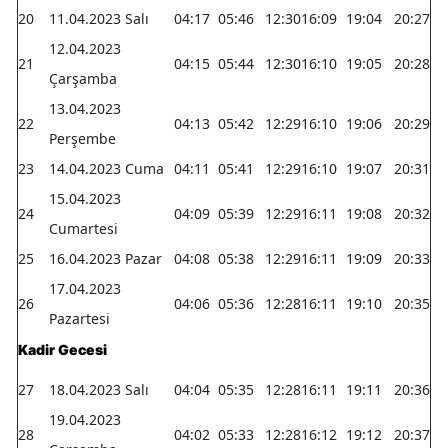
20
11.04.2023 Salı
04:17
05:46
12:30
16:09
19:04
20:27
12.04.2023
21
04:15
05:44
12:30
16:10
19:05
20:28
Çarşamba
13.04.2023
22
04:13
05:42
12:29
16:10
19:06
20:29
Perşembe
23
14.04.2023 Cuma
04:11
05:41
12:29
16:10
19:07
20:31
15.04.2023
24
04:09
05:39
12:29
16:11
19:08
20:32
Cumartesi
25
16.04.2023 Pazar
04:08
05:38
12:29
16:11
19:09
20:33
17.04.2023
26
04:06
05:36
12:28
16:11
19:10
20:35
Pazartesi
Kadir Gecesi
27
18.04.2023 Salı
04:04
05:35
12:28
16:11
19:11
20:36
19.04.2023
28
04:02
05:33
12:28
16:12
19:12
20:37