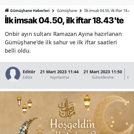
Bilecik
Gümüşhane
İlk imsak 04.50, ilk iftar 18.43'
Gümüşhane Haberleri
İlk imsak 04.50, ilk iftar 18.43'te
Bingöl
Bitlis
Onbir ayın sultanı Ramazan Ayına hazırlanan
Gümüşhane'de ilk sahur ve ilk iftar saatleri
Bolu
belli oldu.
Burdur
Bursa
Editör
21 Mart 2023 11:44
21 Mart 2023 11:50
1
Editör
Yayınlanma
Güncellenme
Gös
Çanakkale
Çankırı
Çorum
Denizli
Diyarbakır