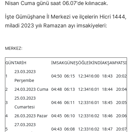
Nisan Cuma günü saat 06.07'de kılınacak.
Mersin
İşte Gümüşhane İl Merkezi ve ilçelerin Hicri 1444,
İstanbul
miladi 2023 yılı Ramazan ayı imsakiyeleri:
İzmir
Kars
MERKEZ:
Kastamonu
GÜN
TARİH
İMSAK
GÜNEŞ
ÖĞLE
İKİNDİ
AKŞAM
YATSI
Kayseri
23.03.2023
1
04:50
06:15
12:34
16:00
18:43
20:02
Perşembe
Kırklareli
2
24.03.2023 Cuma
04:48
06:13
12:34
16:01
18:44
20:04
Kırşehir
25.03.2023
3
04:46
06:11
12:33
16:01
18:45
20:05
Kocaeli
Cumartesi
4
26.03.2023 Pazar
04:45
06:10
12:33
16:02
18:46
20:06
Konya
27.03.2023
Kütahya
5
04:43
06:08
12:33
16:02
18:47
20:07