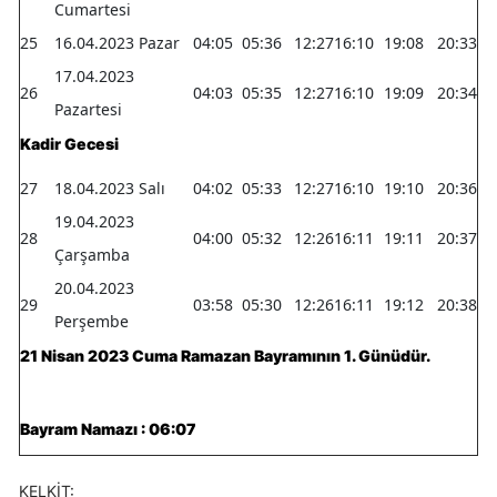
Cumartesi
Yozgat
25
16.04.2023 Pazar
04:05
05:36
12:27
16:10
19:08
20:33
17.04.2023
Zonguldak
26
04:03
05:35
12:27
16:10
19:09
20:34
Pazartesi
Aksaray
Kadir Gecesi
Bayburt
27
18.04.2023 Salı
04:02
05:33
12:27
16:10
19:10
20:36
19.04.2023
Karaman
28
04:00
05:32
12:26
16:11
19:11
20:37
Çarşamba
Kırıkkale
20.04.2023
29
03:58
05:30
12:26
16:11
19:12
20:38
Batman
Perşembe
21 Nisan 2023 Cuma Ramazan Bayramının 1. Günüdür.
Şırnak
Bartın
Bayram Namazı : 06:07
Ardahan
KELKİT:
Iğdır