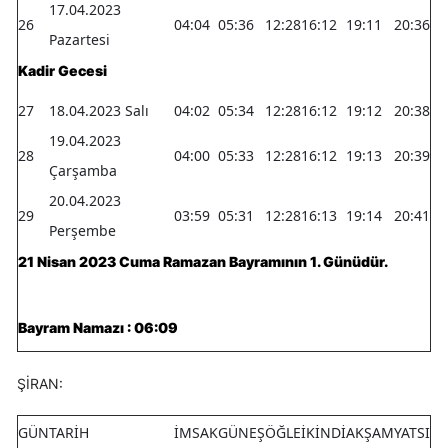
17.04.2023
26
04:04
05:36
12:28
16:12
19:11
20:36
Pazartesi
Kadir Gecesi
27
18.04.2023 Salı
04:02
05:34
12:28
16:12
19:12
20:38
19.04.2023
28
04:00
05:33
12:28
16:12
19:13
20:39
Çarşamba
20.04.2023
29
03:59
05:31
12:28
16:13
19:14
20:41
Perşembe
21 Nisan 2023 Cuma Ramazan Bayramının 1. Günüdür.
Bayram Namazı : 06:09
ŞİRAN:
GÜN
TARİH
İMSAK
GÜNEŞ
ÖĞLE
İKİNDİ
AKŞAM
YATSI