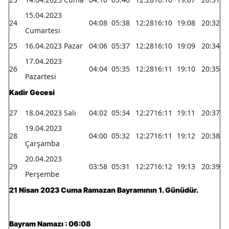
15.04.2023
24
04:08
05:38
12:28
16:10
19:08
20:32
Cumartesi
25
16.04.2023 Pazar
04:06
05:37
12:28
16:10
19:09
20:34
17.04.2023
26
04:04
05:35
12:28
16:11
19:10
20:35
Pazartesi
Kadir Gecesi
27
18.04.2023 Salı
04:02
05:34
12:27
16:11
19:11
20:37
19.04.2023
28
04:00
05:32
12:27
16:11
19:12
20:38
Çarşamba
20.04.2023
29
03:58
05:31
12:27
16:12
19:13
20:39
Perşembe
21 Nisan 2023 Cuma Ramazan Bayramının 1. Günüdür.
Bayram Namazı : 06:08