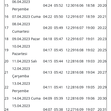
06.04.2023
15
04:24
05:52
12:30
16:06
18:58
20:20
Samsun
Perşembe
16
07.04.2023 Cuma
04:22
05:50
12:29
16:07
18:59
20:21
Siirt
08.04.2023
17
04:20
05:49
12:29
16:07
19:00
20:22
Sinop
Cumartesi
Sivas
18
09.04.2023 Pazar
04:18
05:47
12:29
16:07
19:01
20:23
10.04.2023
Tekirdağ
19
04:17
05:45
12:29
16:08
19:02
20:25
Pazartesi
Tokat
20
11.04.2023 Salı
04:15
05:44
12:28
16:08
19:03
20:26
12.04.2023
Trabzon
21
04:13
05:42
12:28
16:08
19:04
20:27
Çarşamba
Tunceli
13.04.2023
22
04:11
05:41
12:28
16:09
19:05
20:29
Şanlıurfa
Perşembe
23
14.04.2023 Cuma
04:09
05:39
12:28
16:09
19:06
20:30
Uşak
15.04.2023
24
04:07
05:38
12:27
16:09
19:07
20:31
Van