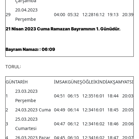
Çarşamba
20.04.2023
29
04:00
05:32
12:28
16:12
19:13
20:39
Perşembe
21 Nisan 2023 Cuma Ramazan Bayramının 1. Günüdür.
Bayram Namazı : 06:09
TORUL:
GÜN
TARİH
İMSAK
GÜNEŞ
ÖĞLE
İKİNDİ
AKŞAM
YATSI
23.03.2023
1
04:51
06:15
12:35
16:01
18:44
20:03
Perşembe
2
24.03.2023 Cuma
04:49
06:14
12:34
16:01
18:45
20:05
25.03.2023
3
04:47
06:12
12:34
16:02
18:46
20:06
Cumartesi
4
26.03.2023 Pazar
04:45
06:10
12:34
16:02
18:47
20:07