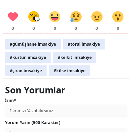
0
0
0
0
0
0
#gümüşhane imsakiye
#torul imsakiye
#kürtün imsakiye
#kelkit imsakiye
#şiran imsakiye
#köse imsakiye
Son Yorumlar
İsim*
Yorum Yazın (500 Karakter)