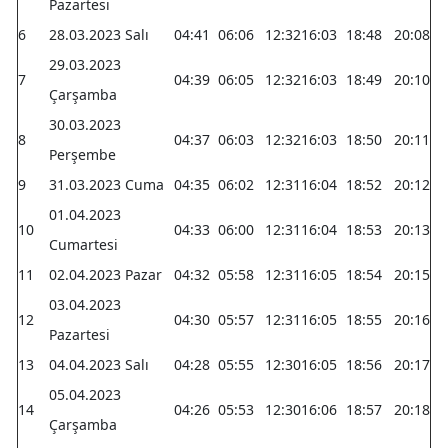
Pazartesi
Malatya
6
28.03.2023 Salı
04:41
06:06
12:32
16:03
18:48
20:08
29.03.2023
Manisa
7
04:39
06:05
12:32
16:03
18:49
20:10
Çarşamba
Kahramanmaraş
30.03.2023
8
04:37
06:03
12:32
16:03
18:50
20:11
Mardin
Perşembe
9
31.03.2023 Cuma
04:35
06:02
12:31
16:04
18:52
20:12
Muğla
01.04.2023
10
04:33
06:00
12:31
16:04
18:53
20:13
Muş
Cumartesi
11
02.04.2023 Pazar
04:32
05:58
12:31
16:05
18:54
20:15
Nevşehir
03.04.2023
Niğde
12
04:30
05:57
12:31
16:05
18:55
20:16
Pazartesi
Ordu
13
04.04.2023 Salı
04:28
05:55
12:30
16:05
18:56
20:17
05.04.2023
Rize
14
04:26
05:53
12:30
16:06
18:57
20:18
Çarşamba
Sakarya