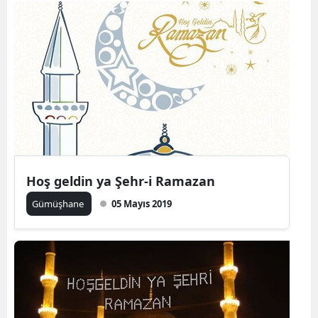
Mersin
İstanbul
İzmir
Kars
Kastamonu
Kayseri
Hoş geldin ya Şehr-i Ramazan
Kırklareli
Gümüşhane
05 Mayıs 2019
Kırşehir
Kocaeli
Konya
Kütahya