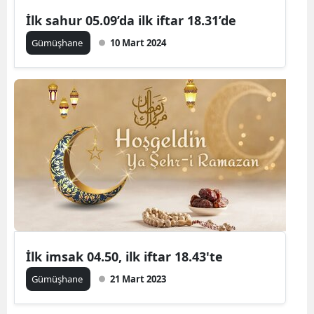
Edirne
İlk sahur 05.09’da ilk iftar 18.31’de
Gümüşhane
10 Mart 2024
Elazığ
Erzincan
Erzurum
Eskişehir
Gaziantep
Giresun
Gümüşhane
Hakkari
İlk imsak 04.50, ilk iftar 18.43'te
Hatay
Gümüşhane
21 Mart 2023
Isparta