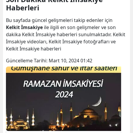
Haberleri
Bilecik
Bingöl
Bu sayfada güncel gelişmeleri takip edenler için
Kelkit İmsakiye
ile ilgili en son gelişmeler ve son
Bitlis
dakika Kelkit İmsakiye haberleri sunulmaktadır. Kelkit
İmsakiye videoları, Kelkit İmsakiye fotoğrafları ve
Bolu
Kelkit İmsakiye haberleri
Burdur
Güncelleme Tarihi:
Mart 10, 2024 01:42
Bursa
Çanakkale
Çankırı
Çorum
Denizli
Diyarbakır