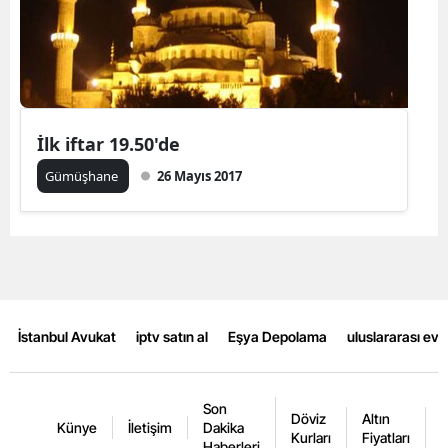
Malatya
Manisa
Kahramanmaraş
İlk iftar 19.50'de
Mardin
Gümüşhane
26 Mayıs 2017
Muğla
Muş
Nevşehir
Niğde
İstanbul Avukat
iptv satın al
Eşya Depolama
uluslararası ev
Ordu
Rize
Son
Döviz
Altın
K
Künye
İletişim
Dakika
Kurları
Fiyatları
F
Sakarya
Haberleri