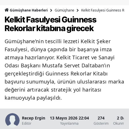
Bilecik
Gümüşhane
Kelkit Fasulyesi Guinness Reko
Gümüşhane Haberleri
Kelkit Fasulyesi Guinness
Bingöl
Rekorlar kitabına girecek
Bitlis
Gümüşhane’nin tescilli lezzeti Kelkit Şeker
Bolu
Fasulyesi, dünya çapında bir başarıya imza
Burdur
atmaya hazırlanıyor. Kelkit Ticaret ve Sanayi
Odası Başkanı Mustafa Servet Daltaban’ın
Bursa
gerçekleştirdiği Guinness Rekorlar Kitabı
Çanakkale
başvuru sunumuyla, ürünün uluslararası marka
Çankırı
değerini artıracak stratejik yol haritası
kamuoyuyla paylaşıldı.
Çorum
Denizli
Recep Ergin
13 Mayıs 2026 22:04
274
2 Dak
Editör
Yayınlanma
Gösterim
Okunma S
Diyarbakır