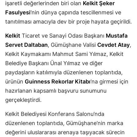
işaretli değerlerinden biri olan
Kelkit Şeker
Mersin
Fasulyesi
’nin dünya çapında tescillenmesi ve
İstanbul
tanıtılması amacıyla dev bir proje hayata geçirildi.
İzmir
Kelkit
Ticaret ve Sanayi Odası Başkanı
Mustafa
Servet Daltaban
, Gümüşhane Valisi
Cevdet Atay
,
Kars
Kelkit Kaymakamı Mahmut Sami Yılmaz, Kelkit
Kastamonu
Belediye Başkanı Ünal Yılmaz ve diğer
Kayseri
paydaşların katılımıyla düzenlenen toplantıda,
ürünün
Guinness Rekorlar Kitabı
’na girmesi için
Kırklareli
hazırlanan kapsamlı başvuru sunumunu
Kırşehir
gerçekleştirdi.
Kocaeli
Kelkit Belediyesi Konferans Salonu’nda
Konya
düzenlenen toplantıda, Gümüşhane’nin marka
değerini uluslararası arenaya taşıyacak sürecin
Kütahya