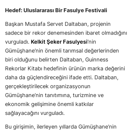
Hedef: Uluslararası Bir Fasulye Festivali
Samsun
Siirt
Başkan Mustafa Servet Daltaban, projenin
sadece bir rekor denemesinden ibaret olmadığını
Sinop
vurguladı.
Kelkit Şeker Fasulyesi
’nin
Sivas
Gümüşhane’nin önemli tarımsal değerlerinden
Tekirdağ
biri olduğunu belirten Daltaban, Guinness
Rekorlar Kitabı hedefinin ürünün marka değerini
Tokat
daha da güçlendireceğini ifade etti. Daltaban,
Trabzon
gerçekleştirilecek organizasyonun
Gümüşhane’nin tanıtımına, turizmine ve
Tunceli
ekonomik gelişimine önemli katkılar
Şanlıurfa
sağlayacağını vurguladı.
Uşak
Bu girişimin, ilerleyen yıllarda Gümüşhane’nin
Van