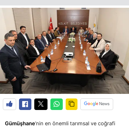
Edirne
Elazığ
Erzincan
Erzurum
Eskişehir
Gaziantep
Giresun
Gümüşhane
Hakkari
Hatay
Gümüşhane
’nin en önemli tarımsal ve coğrafi
Isparta