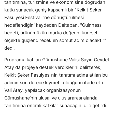
tanıtımına, turizmine ve ekonomisine doğrudan
Yozgat
katkı sunacak geniş kapsamlı bir "Kelkit Şeker
Fasulyesi Festivali"ne dönüştürülmesi
Zonguldak
hedeflendiğini kaydeden Daltaban, "Guinness
Aksaray
hedefi, ürünümüzün marka değerini küresel
ölçekte güçlendirecek en somut adım olacaktır"
Bayburt
dedi.
Karaman
Programa katılan Gümüşhane Valisi Sayın Cevdet
Kırıkkale
Atay da projeye destek verdiklerini belirterek,
Batman
Kelkit Şeker Fasulyesi’nin tanıtımı adına atılan bu
adımın son derece kıymetli olduğunu ifade etti.
Şırnak
Vali Atay, yapılacak organizasyonun
Bartın
Gümüşhane’nin ulusal ve uluslararası alanda
Ardahan
tanıtımına önemli katkılar sunacağını dile getirdi.
Iğdır