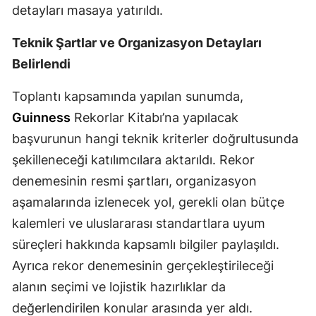
detayları masaya yatırıldı.
Malatya
Teknik Şartlar ve Organizasyon Detayları
Manisa
Belirlendi
Kahramanmaraş
Toplantı kapsamında yapılan sunumda,
Mardin
Guinness
Rekorlar Kitabı’na yapılacak
Muğla
başvurunun hangi teknik kriterler doğrultusunda
şekilleneceği katılımcılara aktarıldı. Rekor
Muş
denemesinin resmi şartları, organizasyon
Nevşehir
aşamalarında izlenecek yol, gerekli olan bütçe
kalemleri ve uluslararası standartlara uyum
Niğde
süreçleri hakkında kapsamlı bilgiler paylaşıldı.
Ordu
Ayrıca rekor denemesinin gerçekleştirileceği
Rize
alanın seçimi ve lojistik hazırlıklar da
değerlendirilen konular arasında yer aldı.
Sakarya