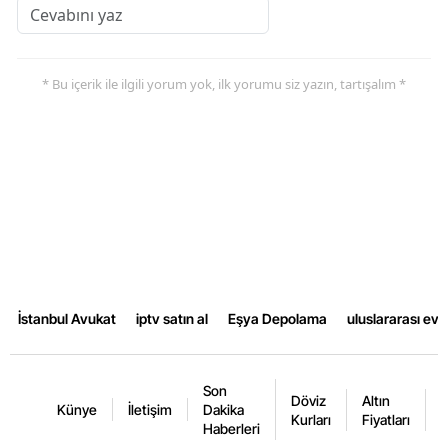
* Bu içerik ile ilgili yorum yok, ilk yorumu siz yazın, tartışalım *
İstanbul Avukat
iptv satın al
Eşya Depolama
uluslararası ev
Son
Döviz
Altın
K
Künye
İletişim
Dakika
Kurları
Fiyatları
F
Haberleri