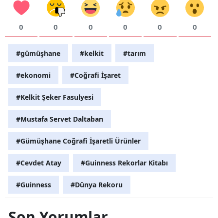
0
0
0
0
0
0
#gümüşhane
#kelkit
#tarım
#ekonomi
#Coğrafi İşaret
#Kelkit Şeker Fasulyesi
#Mustafa Servet Daltaban
#Gümüşhane Coğrafi İşaretli Ürünler
#Cevdet Atay
#Guinness Rekorlar Kitabı
#Guinness
#Dünya Rekoru
Son Yorumlar