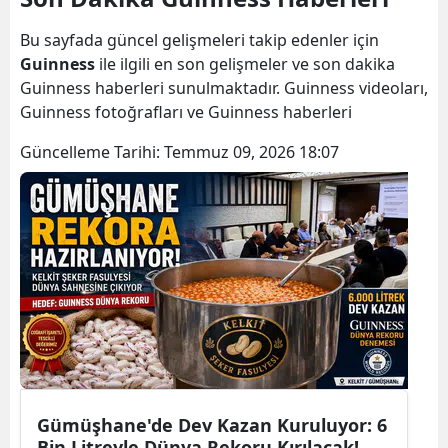
Bilecik
Bu sayfada güncel gelişmeleri takip edenler için
Bingöl
Guinness
ile ilgili en son gelişmeler ve son dakika
Guinness haberleri sunulmaktadır. Guinness videoları,
Bitlis
Guinness fotoğrafları ve Guinness haberleri
Bolu
Güncelleme Tarihi:
Temmuz 09, 2026 18:07
Burdur
Bursa
Çanakkale
Çankırı
Çorum
Denizli
Gümüşhane'de Dev Kazan Kuruluyor: 6
Diyarbakır
Bin Litreyle Dünya Rekoru Kırılacak!