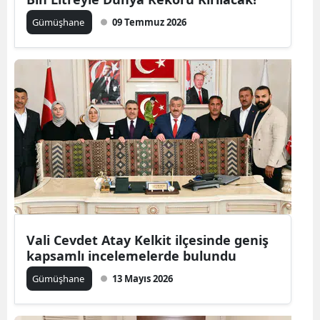
Edirne
Gümüşhane
09 Temmuz 2026
Elazığ
Erzincan
Erzurum
Eskişehir
Gaziantep
Giresun
Gümüşhane
Vali Cevdet Atay Kelkit ilçesinde geniş
Hakkari
kapsamlı incelemelerde bulundu
Gümüşhane
13 Mayıs 2026
Hatay
Isparta