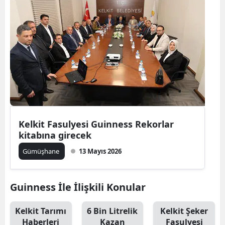
Mersin
İstanbul
İzmir
Kars
Kastamonu
Kayseri
Kelkit Fasulyesi Guinness Rekorlar
kitabına girecek
Kırklareli
Gümüşhane
13 Mayıs 2026
Kırşehir
Kocaeli
Guinness İle İlişkili Konular
Konya
Kelkit Tarımı
6 Bin Litrelik
Kelkit Şeker
Kütahya
Haberleri
Kazan
Fasulyesi