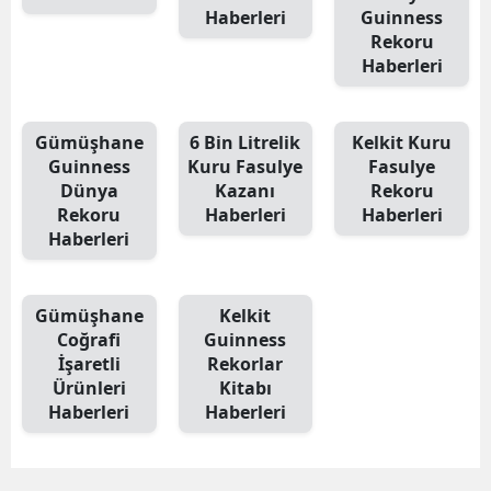
Haberleri
Guinness
Malatya
Rekoru
Haberleri
Manisa
Kahramanmaraş
Gümüşhane
6 Bin Litrelik
Kelkit Kuru
Guinness
Kuru Fasulye
Fasulye
Mardin
Dünya
Kazanı
Rekoru
Muğla
Rekoru
Haberleri
Haberleri
Haberleri
Muş
Nevşehir
Gümüşhane
Kelkit
Coğrafi
Guinness
Niğde
İşaretli
Rekorlar
Ürünleri
Kitabı
Ordu
Haberleri
Haberleri
Rize
Sakarya