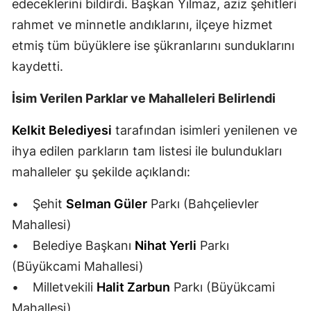
edeceklerini bildirdi. Başkan Yılmaz, aziz şehitleri
Samsun
rahmet ve minnetle andıklarını, ilçeye hizmet
etmiş tüm büyüklere ise şükranlarını sunduklarını
Siirt
kaydetti.
Sinop
İsim Verilen Parklar ve Mahalleleri Belirlendi
Sivas
Kelkit Belediyesi
tarafından isimleri yenilenen ve
Tekirdağ
ihya edilen parkların tam listesi ile bulundukları
Tokat
mahalleler şu şekilde açıklandı:
Trabzon
• Şehit
Selman Güler
Parkı (Bahçelievler
Tunceli
Mahallesi)
• Belediye Başkanı
Nihat Yerli
Parkı
Şanlıurfa
(Büyükcami Mahallesi)
Uşak
• Milletvekili
Halit Zarbun
Parkı (Büyükcami
Mahallesi)
Van