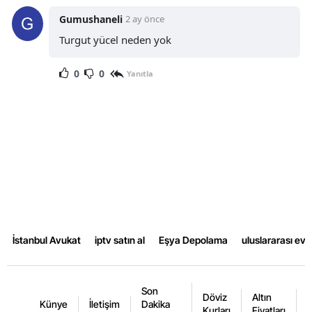
Gumushaneli
2 ay önce
Turgut yücel neden yok
0
0
Yanıtla
İstanbul Avukat
iptv satın al
Eşya Depolama
uluslararası ev
Son
Döviz
Altın
K
Künye
İletişim
Dakika
Kurları
Fiyatları
F