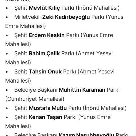
• Şehit
Mevlüt Kılıç
Parkı (İnönü Mahallesi)
Yozgat
• Milletvekili
Zeki Kadirbeyoğlu
Parkı (Yunus
Zonguldak
Emre Mahallesi)
• Şehit
Erdem Keskin
Parkı (Yunus Emre
Aksaray
Mahallesi)
Bayburt
• Şehit
Rahim Çelik
Parkı (Ahmet Yesevi
Karaman
Mahallesi)
• Şehit
Tahsin Onuk
Parkı (Ahmet Yesevi
Kırıkkale
Mahallesi)
Batman
• Belediye Başkanı
Muhittin Karaman
Parkı
Şırnak
(Cumhuriyet Mahallesi)
• Şehit
Mustafa Mutlu
Parkı (İnönü Mahallesi)
Bartın
• Şehit
Kenan Taşan
Parkı (Yunus Emre
Ardahan
Mahallesi)
• Belediye Başkanı
Kazım Nasuhbeyoğlu
Parkı
Iğdır