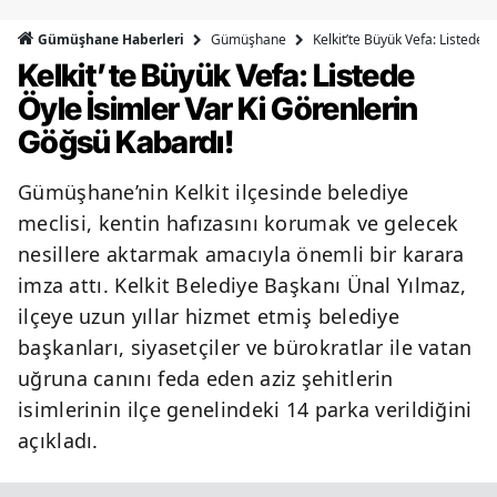
Bilecik
Gümüşhane
Kelkit’te Büyük Vefa: Listede 
Gümüşhane Haberleri
Kelkit’te Büyük Vefa: Listede
Bingöl
Öyle İsimler Var Ki Görenlerin
Bitlis
Göğsü Kabardı!
Bolu
Gümüşhane’nin Kelkit ilçesinde belediye
Burdur
meclisi, kentin hafızasını korumak ve gelecek
Bursa
nesillere aktarmak amacıyla önemli bir karara
imza attı. Kelkit Belediye Başkanı Ünal Yılmaz,
Çanakkale
ilçeye uzun yıllar hizmet etmiş belediye
Çankırı
başkanları, siyasetçiler ve bürokratlar ile vatan
uğruna canını feda eden aziz şehitlerin
Çorum
isimlerinin ilçe genelindeki 14 parka verildiğini
Denizli
açıkladı.
Diyarbakır