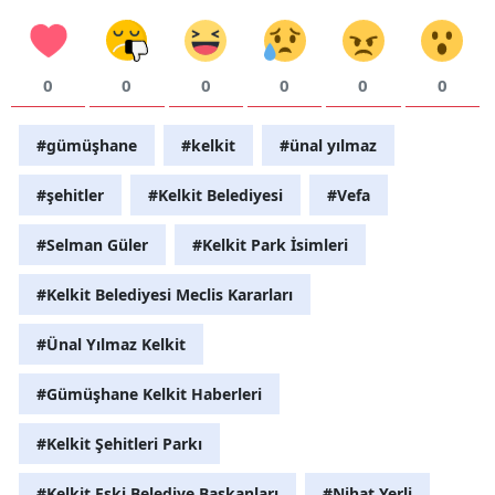
0
0
0
0
0
0
#gümüşhane
#kelkit
#ünal yılmaz
#şehitler
#Kelkit Belediyesi
#Vefa
#Selman Güler
#Kelkit Park İsimleri
#Kelkit Belediyesi Meclis Kararları
#Ünal Yılmaz Kelkit
#Gümüşhane Kelkit Haberleri
#Kelkit Şehitleri Parkı
#Kelkit Eski Belediye Başkanları
#Nihat Yerli