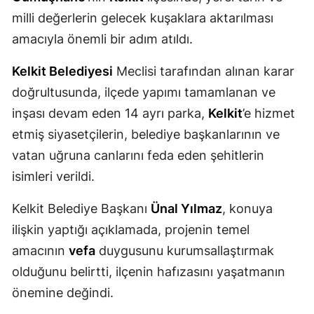
milli değerlerin gelecek kuşaklara aktarılması
Mersin
amacıyla önemli bir adım atıldı.
İstanbul
Kelkit Belediyesi
Meclisi tarafından alınan karar
İzmir
doğrultusunda, ilçede yapımı tamamlanan ve
Kars
inşası devam eden 14 ayrı parka,
Kelkit
’e hizmet
etmiş siyasetçilerin, belediye başkanlarının ve
Kastamonu
vatan uğruna canlarını feda eden şehitlerin
Kayseri
isimleri verildi.
Kırklareli
Kelkit Belediye Başkanı
Ünal Yılmaz
, konuya
Kırşehir
ilişkin yaptığı açıklamada, projenin temel
Kocaeli
amacının
vefa
duygusunu kurumsallaştırmak
olduğunu belirtti, ilçenin hafızasını yaşatmanın
Konya
önemine değindi.
Kütahya