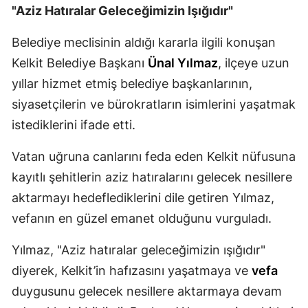
"Aziz Hatıralar Geleceğimizin Işığıdır"
Malatya
Belediye meclisinin aldığı kararla ilgili konuşan
Manisa
Kelkit Belediye Başkanı
Ünal Yılmaz
, ilçeye uzun
Kahramanmaraş
yıllar hizmet etmiş belediye başkanlarının,
siyasetçilerin ve bürokratların isimlerini yaşatmak
Mardin
istediklerini ifade etti.
Muğla
Vatan uğruna canlarını feda eden Kelkit nüfusuna
Muş
kayıtlı şehitlerin aziz hatıralarını gelecek nesillere
Nevşehir
aktarmayı hedeflediklerini dile getiren Yılmaz,
vefanın en güzel emanet olduğunu vurguladı.
Niğde
Ordu
Yılmaz, "Aziz hatıralar geleceğimizin ışığıdır"
diyerek, Kelkit’in hafızasını yaşatmaya ve
vefa
Rize
duygusunu gelecek nesillere aktarmaya devam
Sakarya