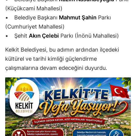
(Küçükcami Mahallesi)
Yalova
• Belediye Başkanı
Mahmut Şahin
Parkı
Karabük
(Cumhuriyet Mahallesi)
• Şehit
Akın Çelebi
Parkı (İnönü Mahallesi)
Kilis
Kelkit Belediyesi, bu adımın ardından ilçedeki
Osmaniye
kültürel ve tarihi kimliği güçlendirme
Düzce
çalışmalarına devam edeceğini duyurdu.