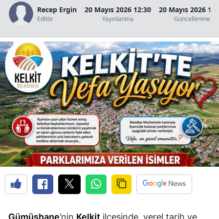
Recep Ergin
20 Mayıs 2026 12:30
20 Mayıs 2026 14:
Edirne
Editör
Yayınlanma
Güncellenme
Elazığ
Erzincan
Erzurum
Eskişehir
Gaziantep
Giresun
Gümüşhane
Hakkari
Hatay
Isparta
Gümüşhane
’nin
Kelkit
ilçesinde, yerel tarih ve